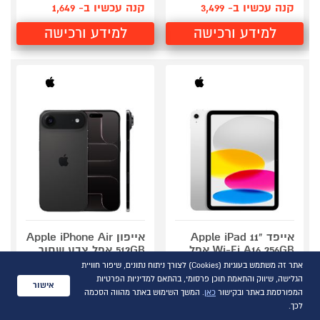
קנה עכשיו ב- 3,499
קנה עכשיו ב- 1,649
למידע ורכישה
למידע ורכישה
אייפד Apple iPad 11"
אייפון Apple iPhone Air
Wi-Fi A16 256GB אפל
512GB אפל צבע שחור
כסוף
גודל מסך 6.5″
אתר זה משתמש בעוגיות (Cookies) לצורך ניתוח נתונים, שיפור חוויית
מסך 11 אינץ' Liquid Retina
מסך מסוג Super Retina XDR
הגלישה, שיווק והתאמת תוכן פרסומי, בהתאם למדיניות הפרטיות
אישור
IPS
קצב רענון מסך עד 120Hz
המפורסמת באתר ובקישור
כאן
. המשך השימוש באתר מהווה הסכמה
מעבד Apple A16 Bionic
לכך.
אחסון פנימי 256GB