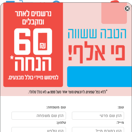
0
×
ראשי
המותגים
Apple אפל
הסתר רשימת קטגוריות
סמארטפונים, שעונים חכמים
מחשבים וציוד היקפי (6)
ואביזרים (107)
Apple אפל
נמצאו 113 מוצרי Apple אפל
מיון:
הפופולרים ביותר
שם:
שם משפחה:
מייל:
טלפון: