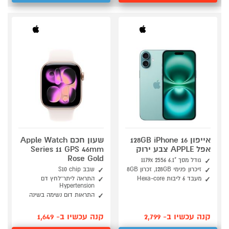
אייפון 128GB iPhone 16
שעון חכם Apple Watch
אפל APPLE צבע ירוק
Series 11 GPS 46mm
Rose Gold
גודל מסך "6.1 1179x 2556
זיכרון פנימי 128GB, זכרון 8GB
שבב S10 chip
מעבד 6 ליבות Hexa-core
התראה ליתר־לחץ דם
Hypertension
התראות דום נשימה בשינה
קנה עכשיו ב- 2,799
קנה עכשיו ב- 1,649