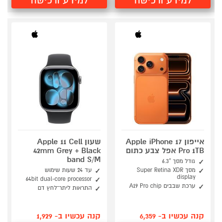
למידע ורכישה
למידע ורכישה
אייפון Apple iPhone 17
שעון Apple 11 Cell
Pro 1TB אפל צבע כתום
42mm Grey + Black
band S/M
גודל מסך "6.3
מסך Super Retina XDR
עד 24 שעות שימוש
display
64bit dual-core processor
ערכת שבבים A19 Pro chip
התראות ליתר־לחץ דם
קנה עכשיו ב- 6,359
קנה עכשיו ב- 1,929