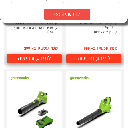
סט מפוח עלים חשמלי
מפוח עלים איכותי חזק
כולל 2 סוללות ומטען
במיוחד 3 ב 1 KRAUSS
3500W
Greenworks
מספק עד 90 קמ"ש
שק איסוף 35 ל'
עוצמת נשיפה של עד 320
מהירות שאיבה 13.2 מ'/דקה
מ"ק/שעה
מהירות משתנה 9,000-15000
בין 2 מהירויות
סל"ד
קנה עכשיו ב- 899
קנה עכשיו ב- 299
למידע ורכישה
למידע ורכישה