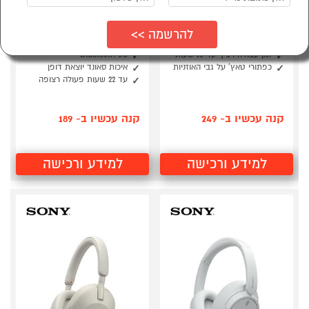
אוזניות קשת אלחוטיות
אוזניות אלחוטיות סוללה
סטריאו TWS PRO XP9
עד 22 שעות CREATIVE
JAM V2
גרסת Bluetooth 5.0
זמן עבודה רציף עד 10 שעות
Bluetooth 5.0
כפתורי טאץ' על גבי האוזניות
איכות סאונד יוצאת דופן
עד 22 שעות פעולה רצופה
קנה עכשיו ב- 249
קנה עכשיו ב- 189
למידע ורכישה
למידע ורכישה