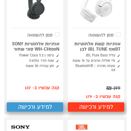
סמן להשוואה
סמן להשוואה
אוזניות קשת אלחוטיות
אוזניות אלחוטיות SONY
JBL TUNE 530BT לבן
WH-CH520N סוני שחור
צליל JBL Pure Bass
גרסה 1 Power Class 5.2
חיי סוללה ארוכים עד 76 שעות
טווח תדר 2.4Ghz
טעינה מהירה | Bluetooth®
זמן עבודה 50 שעות
6.0
₪
199
קנה עכשיו ב- 137
קנה עכשיו ב- 179
למידע ורכישה
למידע ורכישה