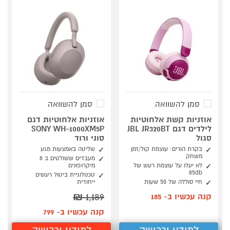
סמן להשוואה
סמן להשוואה
אוזניות קשת אלחוטיות
אוזניות אלחוטיות דגם
לילדים דגם JBL JR320BT
SONY WH-1000XM5P
סגול
סוני ורוד
בקרת הורים: עוצמת קול/זמן
שליטה באמצעות מגע
משחק
מעבדים ששולטים ב 8
לא יעלו על עוצמת רעש של
מיקרופונים
85db
טכנולוגיית ביטול רעשים
חיי סוללה של 50 שעות
ייחודית
₪
1,189
קנה עכשיו ב- 185
קנה עכשיו ב- 799