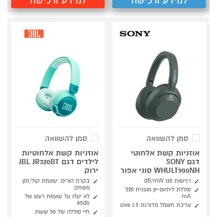
למידע ורכישה
למידע ורכישה
סמן להשוואה
סמן להשוואה
אוזניות קשת אלחוטי
אוזניות קשת אלחוטיות
דגם SONY
לילדים דגם JBL JR320BT
WHULT900NH סוני אפור
ירוק
רגישות 110 dB/mW
בקרת הורים: עוצמת קול/זמן
משחק
סוללת ליתיום-יון מובנית 520
mA
לא יעלו על עוצמת רעש של
85db
צריכת חשמל מדורגת 1.5 וואט
חיי סוללה של 50 שעות