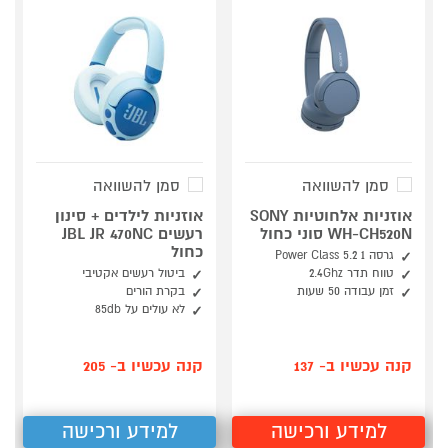
סמן להשוואה
סמן להשוואה
אוזניות אלחוטיות SONY
אוזניות לילדים + סינון
WH-CH520N סוני כחול
רעשים JBL JR 470NC
כחול
גרסה 1 Power Class 5.2
טווח תדר 2.4Ghz
ביטול רעשים אקטיבי
זמן עבודה 50 שעות
בקרת הורים
לא עולים על 85db
קנה עכשיו ב- 137
קנה עכשיו ב- 205
למידע ורכישה
למידע ורכישה