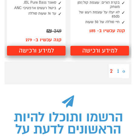
בקרת הורים: עוצמת קול/זמן
סאונד JBL Pure Bass
משחק
ביטול רעשים אדפטיבי ANC
לא יעלו על עוצמת רעש של
עד 76 שעות סוללה
85db
חיי סוללה של 50 שעות
₪
349
קנה עכשיו ב- 185
קנה עכשיו ב- 279
למידע ורכישה
למידע ורכישה
2
1
«
הרשמו ותוכלו להיות
הראשונים לדעת על