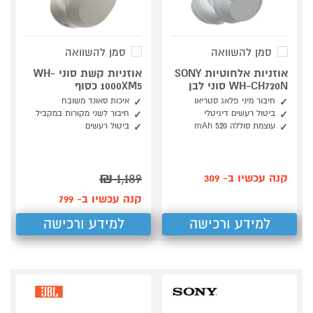
סמן להשוואה
סמן להשוואה
אוזניות אלחוטיות SONY
אוזניות קשת סוני WH-
WH-CH720N סוני לבן
1000XM5 כסוף
חיבור מיני פלאג סטריאו
איכות סאונד משובח
ביטול רעשים דיגיטלי
חיבור לשני מקורות במקביל
עוצמת סוללה 520 mAh
ביטול רעשים
₪
1,189
קנה עכשיו ב- 309
קנה עכשיו ב- 799
למידע ורכישה
למידע ורכישה