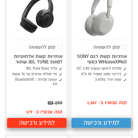
סמן להשוואה
סמן להשוואה
אוזניות קשת דגם SONY
אוזניות קשת אלחוטיות
WH1000XM6S כסוף
JBL TUNE 530BT שחור
סוללת ליתיום נטענת DC 3.8V
צליל JBL Pure Bass
דרייבר מסוג נאומיד 30 מ"מ
חיי סוללה ארוכים עד 76 שעות
טווח תדר 2.4Ghz
טעינה מהירה | Bluetooth®
6.0
₪
199
קנה עכשיו ב- 1,267
קנה עכשיו ב- 179
למידע ורכישה
למידע ורכישה