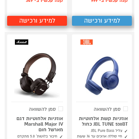
קנה עכשיו ב- 999
קנה עכשיו ב- 349
למידע ורכישה
למידע ורכישה
סמן להשוואה
סמן להשוואה
אוזניות קשת אלחוטיות
אוזניות אלחוטיות דגם
JBL TUNE 530BT כחול
Marshall Major IV
מארשל חום
צליל JBL Pure Bass
חיי סוללה ארוכים עד 76 שעות
חיבור בלוטות’ 5.0 מתקדם