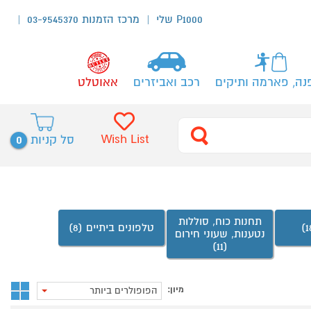
P1000 שלי
מרכז הזמנות 03-9545370
נה, פארמה ותיקים
רכב ואביזרים
אאוטלט
0
Wish List
סל קניות
תחנות כוח, סוללות
טלפונים ביתיים (8)
נטענות, שעוני חירום
(11)
מיון:
הפופולרים ביותר