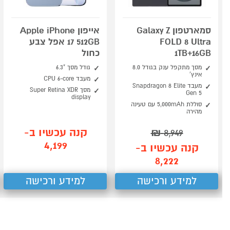
סמארטפון Galaxy Z
אייפון Apple iPhone
FOLD 8 Ultra
17 512GB אפל צבע
1TB+16GB
כחול
מסך מתקפל ענק בגודל 8.0
גודל מסך "6.3
אינץ'
מעבד CPU 6-core
מעבד Snapdragon 8 Elite
מסך Super Retina XDR
Gen 5
display
סוללת 5,000mAh עם טעינה
מהירה
קנה עכשיו ב-
₪
8,949
4,199
קנה עכשיו ב-
8,222
למידע ורכישה
למידע ורכישה