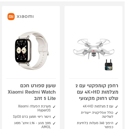
רחפן קומפקטי עם 2
שעון ספורט חכם
מצלמות 4K+HD עם
Xiaomi Redmi Watch
שלט רחוק מקצועי
5 Lite זהב
עם 2 מצלמות 4K+HD
מערכת הפעלה Xiaomi
HyperOS
כולל אפליקציה ייעודית
לשליטה
ניטור ריווי חמצן בדם SpO2
היפוך 360 מעלות בלחיצת
מסך מגע - 1.96 אינצ' מסוג
כפתור
AMOL