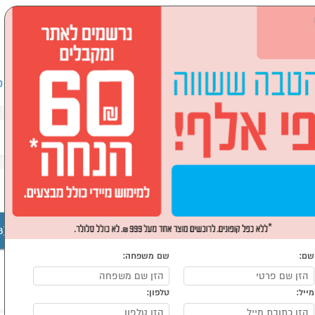
שבים וציוד היקפי
לבית ולגן
ספורט, מחנאות וילדים
אופ
אוזניות (52)
צילום (85)
רחפנים (18)
שם:
שם משפחה:
מייל:
טלפון: