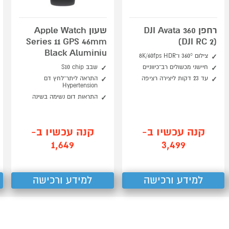
רחפן DJI Avata 360
שעון Apple Watch
Series 11 GPS 46mm
(DJI RC 2)
Black Aluminiu
צילום 360° ו־8K/60fps HDR
חיישני מכשולים רב־כיווניים
שבב S10 chip
עד 23 דקות ליצירה רציפה
התראה ליתר־לחץ דם
Hypertension
התראות דום נשימה בשינה
קנה עכשיו ב-
קנה עכשיו ב-
1,649
3,499
למידע ורכישה
למידע ורכישה