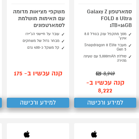
סמארטפון Galaxy Z
משקפי מציאות מדומה
FOLD 8 Ultra
עם תאימות מושלמת
1TB+16GB
לסמארטפונים
מסך מתקפל ענק בגודל 8.0
עובד על חיישני הג'יירו
אינץ'
מבחר גדול של משחקים
מעבד Snapdragon 8 Elite
קל משקל כ-400 גרם
Gen 5
סוללת 5,000mAh עם טעינה
מהירה
קנה עכשיו ב- 175
₪
8,949
קנה עכשיו ב-
8,222
למידע ורכישה
למידע ורכישה