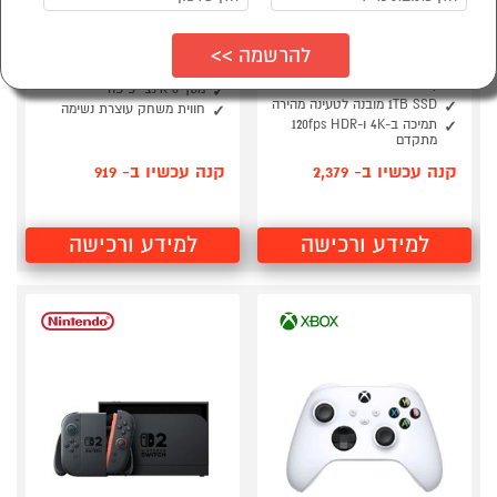
קונסולה סוני פלייסטיישן
בקר פלייסטיישן נייד
PlayStation®5 CFI-
דגם SONY PlayStation
Portal
2116A
PlayStation®5 SLIM Blu-
נותן גישה למשחקים בקונסולה
Ray
מסך 8 אינצ יפיפה
1TB SSD מובנה לטעינה מהירה
חווית משחק עוצרת נשימה
תמיכה ב-4K ו-120fps HDR
מתקדם
קנה עכשיו ב- 2,379
קנה עכשיו ב- 919
למידע ורכישה
למידע ורכישה