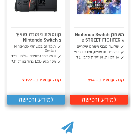
משחק Nintendo Switch
קונסולת נינטנדו סוויץ'
Nintendo Switch 2
2 STREET FIGHTER 6
שלושה מצבי משחק עיקריים
תומך גם במשחקי Nintendo
Switch
פיצ’רים חדשניים, ושדרוג גרפי
3 מצבים: טלוויזיה שולחני ונייד
26 דמויות, 20 זירות קרב ועוד
מסך מגע LCD גדול בגודל "7.9
קנה עכשיו ב- 224
קנה עכשיו ב- 2,199
למידע ורכישה
למידע ורכישה