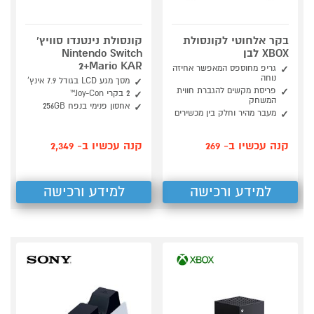
בקר אלחוטי לקונסולת
קונסולת נינטנדו סוויץ'
XBOX לבן
Nintendo Switch
2+Mario KAR
גריפ מחוספס המאפשר אחיזה
נוחה
מסך מגע LCD בגודל 7.9 אינץ’
פריסת מקשים להגברת חווית
2 בקרי Joy-Con™
המשחק
אחסון פנימי בנפח 256GB
מעבר מהיר וחלק בין מכשירים
קנה עכשיו ב- 269
קנה עכשיו ב- 2,349
למידע ורכישה
למידע ורכישה