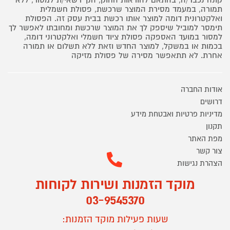
קונה נכבד/ה, בהתאם להוראות החוק, הנך רשאי/ת למסור, ללא
תמורה, במעמד מסירת המוצר שרכשת, פסולת חשמלית
ואלקטרונית דומה למוצר אותו רכשת בבית עסק זה. הפסולת
תימסר למוביל שיספק לך את המוצר שרכשת ומחובתו לאפשר לך
למסור במועד האספקה פסולת ציוד חשמלי ואלקטרוני דומה,
בכמות או במשקל, למוצר החדש וזאת ללא תשלום או תמורה
אחרת. לא תתאפשר מסירה של פסולת מזיקה
אודות החברה
דרושים
מדיניות פרטיות ואבטחת מידע
תקנון
מפת האתר
צור קשר
הצהרת נגישות
מוקד הזמנות ושירות לקוחות
03-9545370
שעות פעילות מוקד הזמנות: