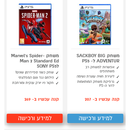
משחק SACKBOY BIG
משחק Marvel's Spider-
ADVENTUR ל- PS5
Man 2 Standard Ed
לSONY PS5
אפשרות למשחק רב
משתתפים
שחק כשני ספיידרמן שונים!
ליצירת חוויה עוצרת נשימה
הילחם נגד ונום המפלצתי
גרפיקת משחק המותאמות
חקור ניו יורק ענקית ומורחבת
לדור ה-PS
קנה עכשיו ב- 207
קנה עכשיו ב- 269
למידע ורכישה
למידע ורכישה