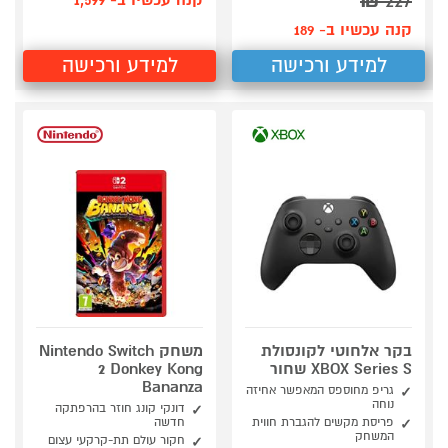
₪
227
קנה עכשיו ב- 1,599
קנה עכשיו ב- 189
למידע ורכישה
למידע ורכישה
בקר אלחוטי לקונסולת
משחק Nintendo Switch
XBOX Series S שחור
2 Donkey Kong
Bananza
גריפ מחוספס המאפשר אחיזה
נוחה
דונקי קונג חוזר בהרפתקה
פריסת מקשים להגברת חווית
חדשה
המשחק
חקור עולם תת-קרקעי עצום