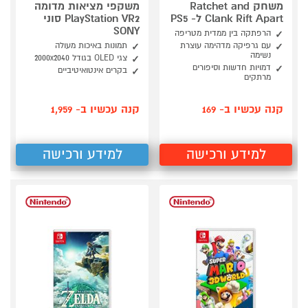
משחק Ratchet and
משקפי מציאות מדומה
Clank Rift Apart ל- PS5
PlayStation VR2 סוני
SONY
הרפתקה בין ממדית מטריפה
עם גרפיקה מדהימה עוצרת
תמונות באיכות מעולה
נשימה
צגי OLED בגודל 2000x2040
דמויות חדשות וסיפורים
בקרים אינטואיטיביים
מרתקים
קנה עכשיו ב- 169
קנה עכשיו ב- 1,959
למידע ורכישה
למידע ורכישה