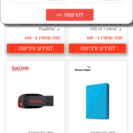
כונן Western Digital
כונן חיצוני קשיח WD
ELEMENTS PORTABLE
WDBYVG0010BBK 1TB
1TB
MY PASSPORT
עיצוב דק ואופנתי
חיבור USB 3.0
חיבור מהיר USB 3.0
תואם גם חיבור USB 2.0
תאימות ל USB 2.0
Plug&Play
קנה עכשיו ב- 489
קנה עכשיו ב- 469
למידע ורכישה
למידע ורכישה