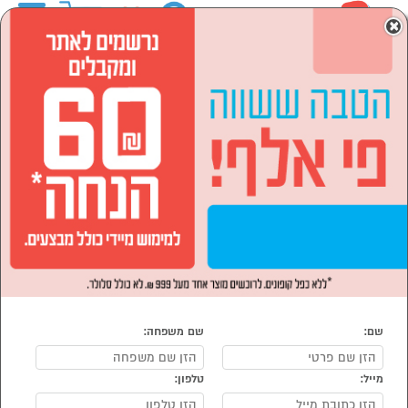
0
×
ראשי
לבית ולגן
רהיטים לבית
כסאות
הסתר רשימת קטגוריות
כסאות מנהלים (16)
כסאות כללי (2)
כסאות תלמיד (9)
כסאות בר (14)
כסאות
נמצאו 49 כסאות
מיון:
הפופולרים ביותר
שם:
שם משפחה:
מייל:
טלפון: