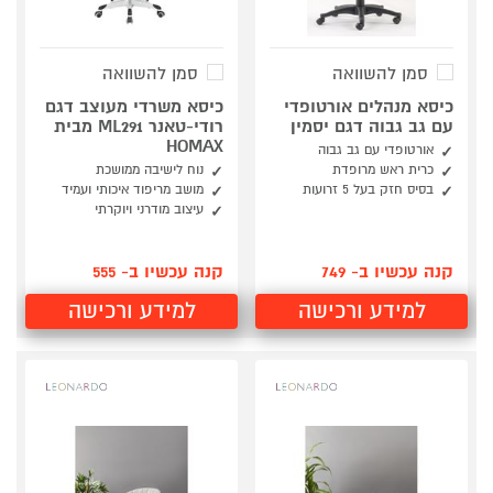
סמן להשוואה
סמן להשוואה
כיסא מנהלים אורטופדי
כיסא משרדי מעוצב דגם
עם גב גבוה דגם יסמין
רודי-טאנר ML291 מבית
HOMAX
אורטופדי עם גב גבוה
כרית ראש מרופדת
נוח לישיבה ממושכת
בסיס חזק בעל 5 זרועות
מושב מריפוד איכותי ועמיד
עיצוב מודרני ויוקרתי
קנה עכשיו ב- 749
קנה עכשיו ב- 555
למידע ורכישה
למידע ורכישה