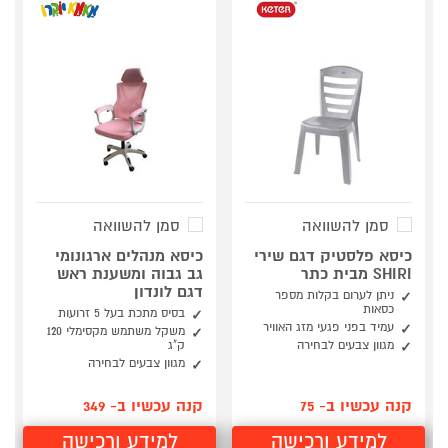
סמן להשוואה
סמן להשוואה
כיסא פלסטיק דגם שירי
כיסא מנהלים ארגונומי
SHIRI מבית כתר
גב גבוה ומשענת ראש
דגם לונדון
ניתן לערום בקלות מספר
כסאות
בסיס מתכת בעל 5 זרועות
עמיד בפני פגעי מזג האוויר
משקל משתמש מקסימלי 120
מגוון צבעים לבחירה
ק"ג
מגוון צבעים לבחירה
קנה עכשיו ב- 75
קנה עכשיו ב- 349
למידע ורכישה
למידע ורכישה