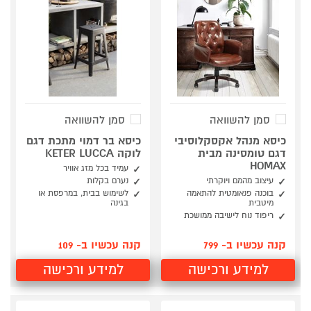
סמן להשוואה
סמן להשוואה
כיסא מנהל אקסקלוסיבי
כיסא בר דמוי מתכת דגם
דגם טומסינה מבית
לוקה KETER LUCCA
HOMAX
עמיד בכל מזג אוויר
עיצוב מהמם ויוקרתי
נערם בקלות
בוכנה פנאומטית להתאמה
לשימוש בבית, במרפסת או
מיטבית
בגינה
ריפוד נוח לישיבה ממושכת
קנה עכשיו ב- 799
קנה עכשיו ב- 109
למידע ורכישה
למידע ורכישה