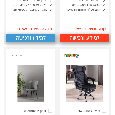
מבנה אורטופדי תומך
מנגנון סינכרוני לשינוי זווית
משמש גם ככיסא גיימינג
משקל מקסימלי עד 140 ק"ג
הדום נשלף להנחת הרגליים
בוכנה פניאומטית לשינוי גובה
קנה עכשיו ב- 799
קנה עכשיו ב- 1,749
למידע ורכישה
למידע ורכישה
סמן להשוואה
סמן להשוואה