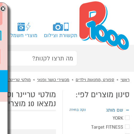
×
תקשורת וצילום
מוצרי חשמל
מח
ראשי
ספורט ,מחנאות וילדים
מכשירי כושר ופנאי
מולטי טריינר וספו
סינון מוצרים לפי:
מולטי טריינר וספו
נמצאו 10 מוצרי מולטי טריינר וספות כושר
שם מותג
נקה בחירה
YORK
Target FITNESS