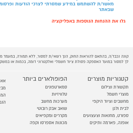
מאשר/ת להשתמש במידע שמסרתי לצרכי הודעות ופרסומו
שבאתר
גלו את ההנחות הנוספות באפליקציה
קונה נכבד/ה, בהתאם להוראות החוק, הנך רשאי/ת למסור, ללא תמורה, במעמד
לך למסור במועד האספקה פסולת ציוד חשמלי ואלקטרוני דומה, בכמות או במש
קטגוריות מוצרים
הפופולארים ביותר
אאו
תקשורת וצילום
סמארטפונים
מבצ
מוצרי חשמל
טלוויזיות
המו
מחשבים וציוד היקפי
מערכות מחשב
הנמ
לבית ולגן
שואב אבק רובוטי
ספורט, מחנאות וצעצועים
מקררים ומקפיאים
אופנה, פארמה ותיקים
מכונות אספרסו וקפה