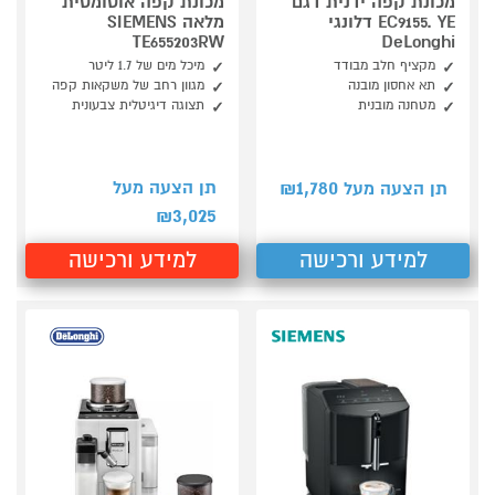
מכונת קפה ידנית דגם
מכונת קפה אוטומטית
EC9155. YE דלונגי
מלאה SIEMENS
TE655203RW
DeLonghi
מקציף חלב מבודד
מיכל מים של 1.7 ליטר
תא אחסון מובנה
מגוון רחב של משקאות קפה
מטחנה מובנית
תצוגה דיגיטלית צבעונית
1,780
תן הצעה מעל
תן הצעה מעל ₪
3,025
₪
למידע ורכישה
למידע ורכישה