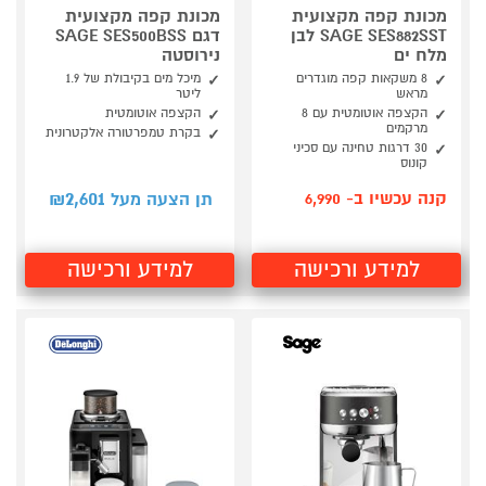
מכונת קפה מקצועית
מכונת קפה מקצועית
SAGE SES882SST לבן
דגם SAGE SES500BSS
מלח ים
נירוסטה
8 משקאות קפה מוגדרים
מיכל מים בקיבולת של 1.9
מראש
ליטר
הקצפה אוטומטית עם 8
הקצפה אוטומטית
מרקמים
בקרת טמפרטורה אלקטרונית
30 דרגות טחינה עם סכיני
קונוס
2,601
קנה עכשיו ב- 6,990
תן הצעה מעל ₪
למידע ורכישה
למידע ורכישה