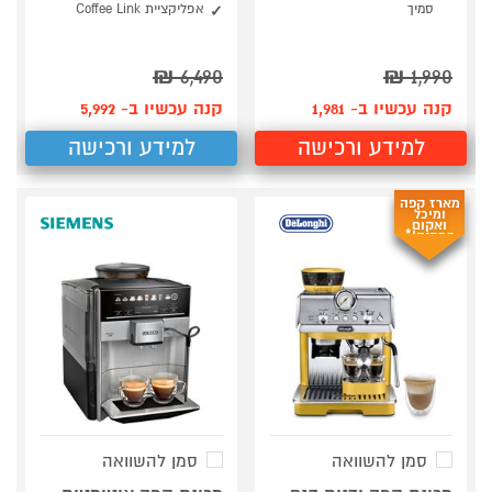
סמיך
אפליקציית Coffee Link
₪
6,490
₪
1,990
קנה עכשיו ב- 1,981
קנה עכשיו ב- 5,992
למידע ורכישה
למידע ורכישה
מארז קפה
ומיכל
ואקום
במתנה!*
סמן להשוואה
סמן להשוואה