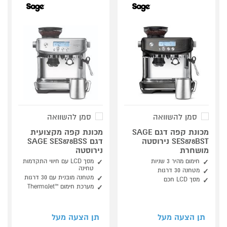
סמן להשוואה
סמן להשוואה
מכונת קפה דגם SAGE
מכונת קפה מקצועית
SES878BST נירוסטה
דגם SAGE SES878BSS
מושחרת
נירוסטה
חימום מהיר ‎3 שניות
מסך LCD עם חיווי התקדמות
טחינה
מטחנה 30 דרגות
מטחנה מובנית עם 30 דרגות
מסך LCD חכם
מערכת חימום ™ThermoJet
תן הצעה מעל
תן הצעה מעל