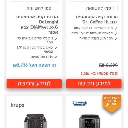
סמן להשוואה
סמן להשוואה
מכונת קפה אוטומטית
מכונת קפה אוטומטית
דגם Dr. Coffee H1
DeLonghi
EXAM440.55.G צבע
מגוון משקאות בלחיצה אחת
אפור
התאמה מושלמת לטעם שלכם
מסך מגע בעברית מלאה
2 מיכלי פולים 250 גרם כל
אחד
פאנל בקרה מסך מגע "3.5
צבעוני
14 דרגות טחינה
2,736
₪
2,399
תן הצעה מעל ₪
קנה עכשיו ב- 2,301
למידע ורכישה
למידע ורכישה
מארז קפה
ומיכל
ואקום
krups
במתנה!*