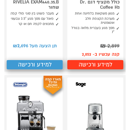
כולל מקציף דגם Dr.
RIVELIA EXAM440.35.B
Coffee H3
שחור
מגוון משקאות בלחיצה אחת
מעבר פשוט בין סוגי פולי קפה
מערכת הקצפת חלב
פאנל עם מסך מגע "3.5 צבעוני
אוטומטית
מתכונים לקפה חם או קר
מסך מגע בעברית מלאה בגודל
"7
2,696
₪
2,899
תן הצעה מעל ₪
קנה עכשיו ב- 2,852
למידע ורכישה
למידע ורכישה
מארז קפה
ומיכל
ואקום
במתנה!*