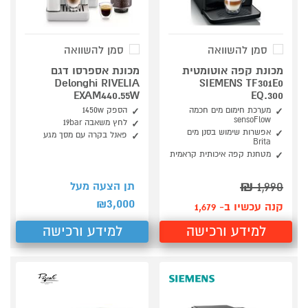
סמן להשוואה
סמן להשוואה
מכונת קפה אוטומטית
מכונת אספרסו דגם
Delonghi RIVELIA
SIEMENS TF301E0
EXAM440.55W
EQ.300
מערכת חימום מים חכמה
הספק 1450w
sensoFlow
לחץ משאבה 19bar
אפשרות שימוש בסנן מים
פאנל בקרה עם מסך מגע
Brita
מטחנת קפה איכותית קראמית
₪
1,990
תן הצעה מעל
3,000
₪
קנה עכשיו ב- 1,679
למידע ורכישה
למידע ורכישה