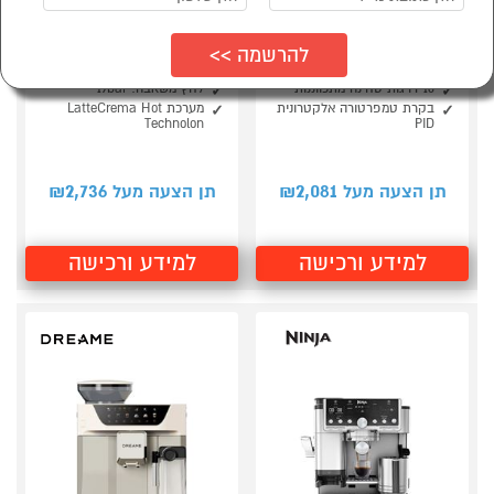
מכונת קפה טוחנת דגם
מכונת אספרסו דגם
Delonghi RIVELIA
SAGE SES875BSS
נירוסטה
EXAM440.55BG
250 גר' קפה במיכל המטחנה
הספק: 1450w
18 דרגות טחינה מתכווננות
לחץ משאבה: 19bar
בקרת טמפרטורה אלקטרונית
מערכת LatteCrema Hot
Technolon
PID
2,736
2,081
תן הצעה מעל ₪
תן הצעה מעל ₪
למידע ורכישה
למידע ורכישה