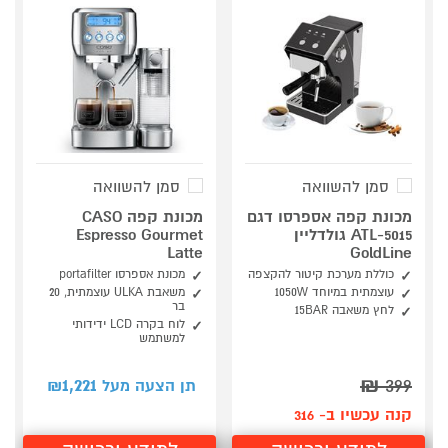
סמן להשוואה
סמן להשוואה
מכונת קפה אספרסו דגם
מכונת קפה CASO
ATL-5015 גולדליין
Espresso Gourmet
Latte
GoldLine
כוללת מערכת קיטור להקצפה
מכונת אספרסו portafilter
עוצמתית במיוחד 1050W
משאבת ULKA עוצמתית, 20
בר
לחץ משאבה 15BAR
לוח בקרה LCD ידידותי
למשתמש
1,221
₪
399
תן הצעה מעל ₪
קנה עכשיו ב- 316