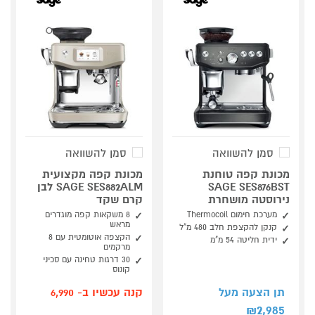
סמן להשוואה
סמן להשוואה
מכונת קפה טוחנת
מכונת קפה מקצועית
SAGE SES876BST
SAGE SES882ALM לבן
נירוסטה מושחרת
קרם שקד
מערכת חימום Thermocoil
8 משקאות קפה מוגדרים
מראש
קנקן להקצפת חלב 480 מ"ל
הקצפה אוטומטית עם 8
ידית חליטה 54 מ"מ
מרקמים
30 דרגות טחינה עם סכיני
קונוס
תן הצעה מעל
קנה עכשיו ב- 6,990
2,985
₪