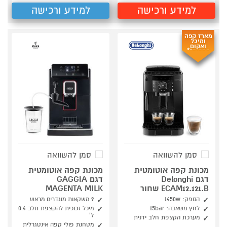
למידע ורכישה
למידע ורכישה
מארז קפה
ומיכל
ואקום
במתנה!*
סמן להשוואה
סמן להשוואה
מכונת קפה אוטומטית
מכונת קפה אוטומטית
דגם Delonghi
דגם GAGGIA
ECAM12.121.B שחור
MAGENTA MILK
הספק: 1450w
9 משקאות מוגדרים מראש
לחץ משאבה: 15bar
מיכל זכוכית להקצפת חלב 0.4
ל'
מערכת הקצפת חלב ידנית
מטחנת פולי קפה אינטגרלית