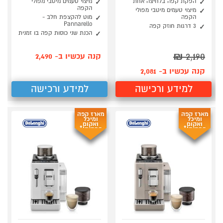
הפקת קפה בלחיצה אחת
מיצוי טעמים מיטבי מפולי
הקפה
מיצוי טעמים מיטבי מפולי
הקפה
מוט להקצפת חלב -
Pannarello
3 דרגות חוזק קפה
הכנת שני כוסות קפה בו זמנית
₪
2,190
קנה עכשיו ב- 2,490
קנה עכשיו ב- 2,081
למידע ורכישה
למידע ורכישה
מארז קפה
מארז קפה
ומיכל
ומיכל
ואקום
ואקום
במתנה!*
במתנה!*