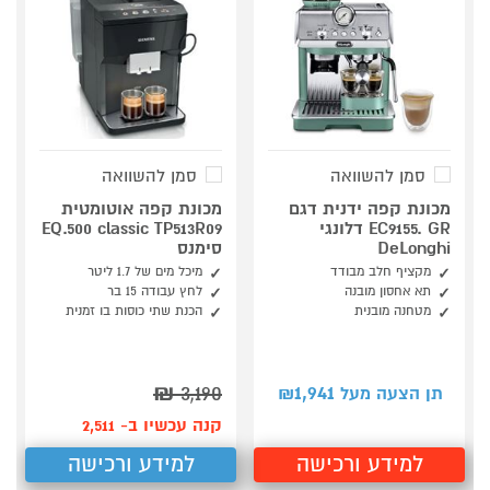
סמן להשוואה
סמן להשוואה
מכונת קפה ידנית דגם
מכונת קפה אוטומטית
EC9155. GR דלונגי
EQ.500 classic TP513R09
DeLonghi
סימנס
מקציף חלב מבודד
מיכל מים של 1.7 ליטר
תא אחסון מובנה
לחץ עבודה 15 בר
מטחנה מובנית
הכנת שתי כוסות בו זמנית
₪
3,190
1,941
תן הצעה מעל ₪
קנה עכשיו ב- 2,511
למידע ורכישה
למידע ורכישה