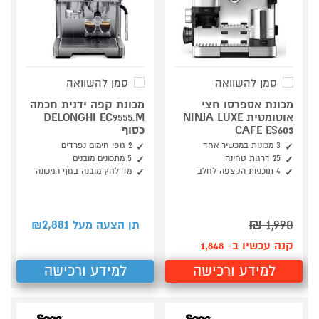
סמן להשוואה
סמן להשוואה
מכונת אספרסו חצי
מכונת קפה ידנית חכמה
אוטומטית NINJA LUXE
DELONGHI EC9555.M
CAFE ES603
כסוף
3 מכונות במכשיר אחד
2 גופי חימום נפרדים
25 דרגות טחינה
5 מתכונים מובנים
4 תוכניות הקצפה לחלב
מד לחץ מובנה בגוף המכונה
2,881
₪
1,990
תן הצעה מעל ₪
קנה עכשיו ב- 1,848
למידע ורכישה
למידע ורכישה