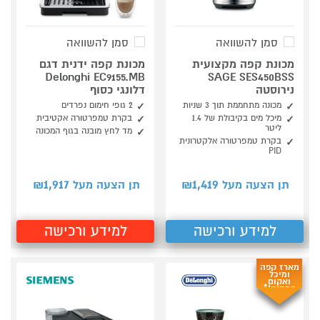
סמן להשוואה
סמן להשוואה
מכונת קפה מקצועית
מכונת קפה ידנית דגם
Delonghi EC9155.MB
SAGE SES450BSS
נירוסטה
דלונגי כסוף
מכונה מתחממת תוך 3 שניות
2 גופי חימום נפרדים
מיכל מים בקיבולת של 1.4
בקרת טמפרטורה אקטיבית
ליטר
מד לחץ מובנה בגוף המכונה
בקרת טמפרטורה אלקטרונית
PID
1,917
1,419
תן הצעה מעל ₪
תן הצעה מעל ₪
למידע ורכישה
למידע ורכישה
מארז קפה
ומיכל
ואקום
במתנה!*