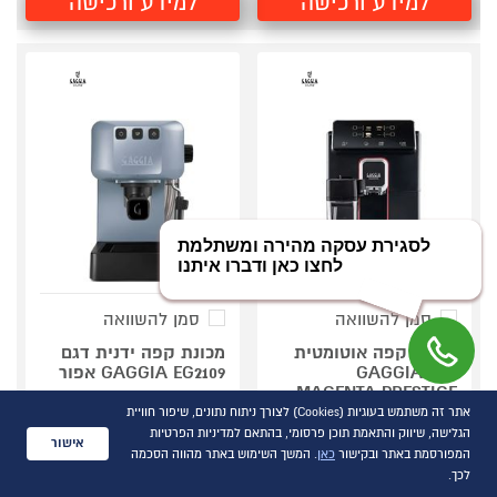
למידע ורכישה
למידע ורכישה
סמן להשוואה
סמן להשוואה
מכונת קפה אוטומטית
מכונת קפה ידנית דגם
דגם GAGGIA
GAGGIA EG2109 אפור
MAGENTA PRESTIGE
מוט הקצפת חלב באמצעות
קיטור
אתר זה משתמש בעוגיות (Cookies) לצורך ניתוח נתונים, שיפור חוויית
12 משקאות מוגדרים מראש
מיכל מים מובנה 1.2 ליטר
הגלישה, שיווק והתאמת תוכן פרסומי, בהתאם למדיניות הפרטיות
מיכל הקצפת חלב 0.5 ל'
אישור
קדם־חליטה לקבלת אספרסו
המפורסמת באתר ובקישור
כאן
. המשך השימוש באתר מהווה הסכמה
אפשרות להשתמש בקפה
מעולה
טחון
לכך.
השוואת מוצרים