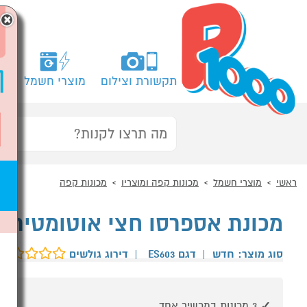
×
תקשורת וצילום
מוצרי חשמל
מח
ראשי
מוצרי חשמל
מכונות קפה ומוצריו
מכונות קפה
מכונת אספרסו חצי אוטומטית NINJA LUXE CAFE ES603
סוג מוצר: חדש
|
דגם ES603
|
דירוג גולשים
3 מכונות במכשיר אחד