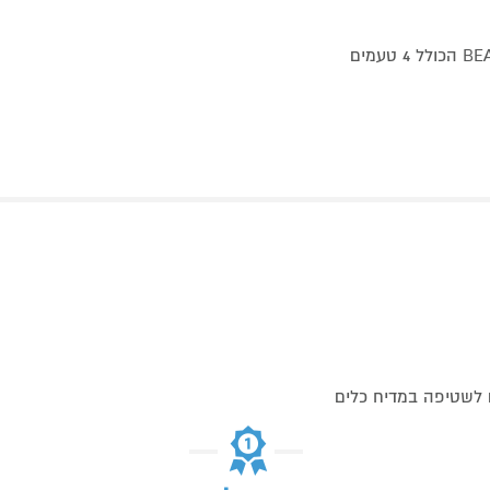
הטבה למפעילי אחריות – מארז קפה במתנה עד הבית מבית BEANZ הכולל 4 טעמים
 לשטיפה במדיח כלים