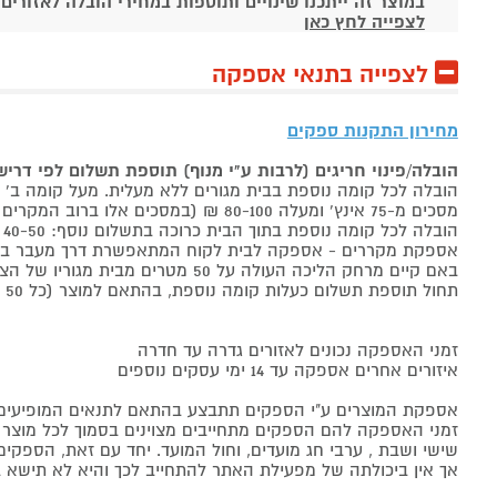
במוצר זה ייתכנו שינויים ותוספות במחירי הובלה לאזורים
לצפייה לחץ כאן
לצפייה בתנאי אספקה
מחירון התקנות ספקים
הובלה/פינוי חריגים (לרבות ע"י מנוף) תוספת תשלום לפי דרי
הובלה לכל קומה נוספת בבית מגורים ללא מעלית. מעל קומה ב' 40-50 ₪ למוצר לבן, 60-80 ₪ למקרר/מקפיא, מסכים עד 65 אינץ' בין 50-80 ₪
מסכים מ-75 אינץ' ומעלה 80-100 ₪ (במסכים אלו ברוב המקרים יידרש מנוף ותחול הוראת הובלה חריגה שלעיל. אם לא יידרש מנוף תחול תוספת הקומות כבר מהקומה הראשונה)
הובלה לכל קומה נוספת בתוך הבית כרוכה בתשלום נוסף: 40-50 ₪ למוצר לבן, 60-80 ₪ למקרר/מקפיא, מסכים עד 65 אינץ' בין 50-80 ₪, מסכים מ-75 אינץ' ומעלה 80-100 ₪.
אספקת מקררים - אספקה לבית לקוח המתאפשרת דרך מעבר בכניסה הראשית עד
באם קיים מרחק הליכה העולה על 50 מטרים מבית מגוריו של הצרכן בשל חניה מרוחקת או חוסר גישה לביתו,
תחול תוספת תשלום כעלות קומה נוספת, בהתאם למוצר (כל 50 מטרים יחשבו כקומה נוספת).
זמני האספקה נכונים לאזורים גדרה עד חדרה
איזורים אחרים אספקה עד 14 ימי עסקים נוספים
אספקת המוצרים ע"י הספקים תתבצע בהתאם לתנאים המופיעים ב
זמני האספקה להם הספקים מתחייבים מצוינים בסמוך לכל מוצר ומו
שישי ושבת , ערבי חג מועדים, וחול המועד. יחד עם זאת, הספ
אך אין ביכולתה של מפעילת האתר להתחייב לכך והיא לא תישא ב