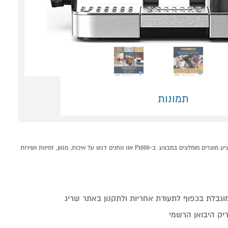
תמונות
מכונת אספרסו חצי אוטומטית NINJA LUXE CAFE ES603 קונים אונליין בקטגוריית מכונות קפה במחלקת מכונות קפה ומוצריו בP1000 - אתר קניות ישראלי בטוח, משתלם ונוח המציע מוצרים מומלצים במבצע. ב-P1000 אנו נותנים דגש על איכות, מגוון, זמינות ושירות
בלת בכפוף לתעודת אחריות ולתקנון באתר שריג
יק היבואן הרשמי