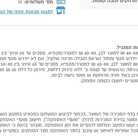
 מרחקים וגובה קומות.
מס' תשלומים:
12
למגוון מכונות קפה של ה
שת המוביל
.
 קומה ב' ללא פירוק דלתות, פירוק כל דלת 60 ₪ תוספת למוביל בבית.
דף המכירה של המוצר, בכפוף לביצוע התשלום כמפורט בתקנון האת
צר בזירת המכירות (להלן: "מועדי האספקה"). חישוב מועדי האספקה יה
קים יעשו כמיטב יכולתם להקדים את זמן האספקה. מובהר בזאת כי ה
כל אחריות לאיחור או עיכוב בזמני האספקה מצד הספקים. במקרים א