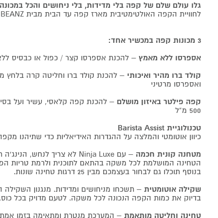
גלו עולם שלם של קפה בלי מדידות, בלי ניחושים והכל במכונה
לחוויית הקפה האולטימטיבית מארז קפה עד הבית מבית BEANZ ינתן במתנה בכל רכישה
3 מכונות קפה במכשיר אחד:
אספרסו ללא מאמץ
– להכנת אספרסו קצר / כפול או כבסיס ללאט
קולד ברו מהיר ואיכותי
– להכנת קולד ברו וחליטה קרה בלחץ מ
ואספרסו מרטיני
קפה פילטר באיזון מושלם
500 מ”ל
טכנולוגיית Barista Assist
כיוון אוטומטי והמלצה על ההגדרות האידיאליות כדי שתיהנו מק
מטחנה קונית חכמה
– עם Ninja Luxe לא צריך לנחש, 
הטחינה המושלמת לכל משקה בהתאם לתוכנית ולרמת טריות הפו
בנוסף תוכלו גם לבחור בעצמכם מבין 25 דרגות טחינה שונות.
שקילה אוטומטית
– תשכחו מניחושים ומדידות. מנגנון השקילה 
בדיוק את כמות הקפה הנכונה לכל משקה. לטעם מדויק בכל כוס.
טחינה וחליטה מותאמת
– המערכת מנטרת ומתאימה בזמן אמת 