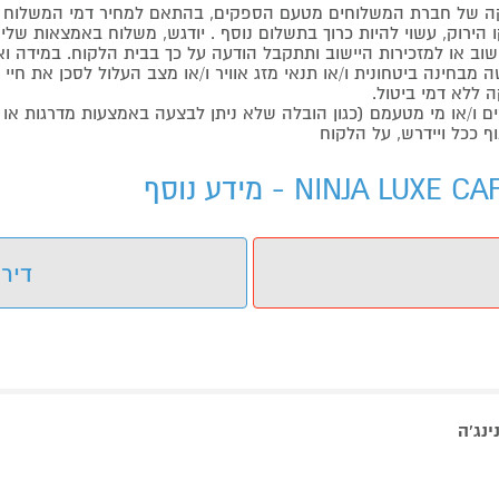
 של חברת המשלוחים מטעם הספקים, בהתאם למחיר דמי המשלוח ש
הירוק, עשוי להיות כרוך בתשלום נוסף . יודגש, משלוח באמצאות שליח
ליישוב או למזכירות היישוב ותתקבל הודעה על כך בבית הלקוח. במיד
בחינה ביטחונית ו/או תנאי מזג אוויר ו/או מצב העלול לסכן את חיי ה
 ללא דמי ביטול.
ו/או מי מטעמם (כגון הובלה שלא ניתן לבצעה באמצעות מדרגות או 
ף ככל ויידרש, על הלקוח
דירו