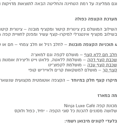
וגם ממליצה על רמת הטחינה והחליטה הבאה לתוצאות מדויקות ול
מערכת הקצפה כפולה
השילוב המושלם בין צינורית קיטור ומקציף מובנה – צינורית קי
בשילוב מקציף אינטגרלי למיקרו-קצף עשיר ומפנק לחוויית קפה 
4 תוכניות הקצפה מובנות
– לחלב רגיל או חלב צמחי – חם או 
חלב חם ללא קצף
– מושלם לקפה וגם למאצ'ה
שכבת קצף דקה
– מושלמת ללאטה, פלאט וייט וליצירת אומנות 
שכבת קצף עבה
– מושלמת לקפוצ'ינו
קצף קר
– מושלם למשקאות קרים ולאייריש קופי
מיקרו קצף חלק במיוחד
– הקצפה אוטומטית מקצועית שנשארת 
מה במארז
מכונת קפה Ninja Luxe Café
שלושה מסננים להכנת כל סוגי הקפה - יחיד, כפול ולוקס
בלעדי לקונים מיבואן רשמי: