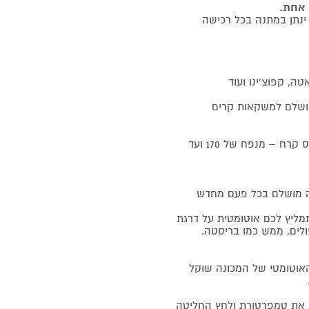
 אחת.
ה, קפוצ’ינו ועוד
ושלם למשקאות קרים
– להכנת קפה קלאסי, עשיר ועל בסיס קרח – מנפח של 170 ועד
פה מושלם בכל פעם מחדש
הנינג'ה תמליץ לכם אוטומטית על דרגת
לים. ממש כמו בריסטה.
האוטומטי של המכונה שוקל
את טמפרטורת ולחץ החליטה