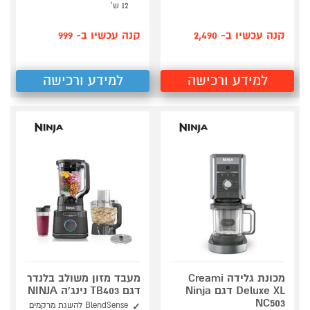
12 ש'
קנה עכשיו ב- 2,490
קנה עכשיו ב- 999
למידע ורכישה
למידע ורכישה
מכונת גלידה Creami
מעבד מזון משולב בלנדר
Deluxe XL דגם Ninja
דגם TB403 נינג'ה NINJA
NC503
BlendSense להשגת מרקמים