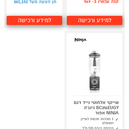
1,161
קנה עכשיו ב- 549
תן הצעה מעל ₪
למידע ורכישה
למידע ורכישה
שייקר אלחוטי נייד דגם
BC251EUGY נינג'ה
NINJA אפור
3 תוכניות חכמות לשייק
המושלם
קיבולת בנפח 570 מ"ל