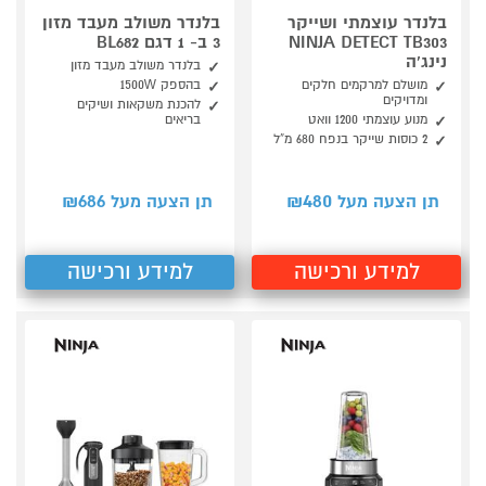
בלנדר עוצמתי ושייקר
בלנדר משולב מעבד מזון
NINJA DETECT TB303
3 ב- 1 דגם BL682
נינג'ה
בלנדר משולב מעבד מזון
מושלם למרקמים חלקים
בהספק 1500W
ומדויקים
להכנת משקאות ושיקים
מנוע עוצמתי 1200 וואט
בריאים
2 כוסות שייקר בנפח 680 מ“ל
686
480
תן הצעה מעל ₪
תן הצעה מעל ₪
למידע ורכישה
למידע ורכישה