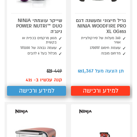
גריל חיצוני ומעשנה דגם
שייקר עוצמתי NINJA
POWER NUTRI™ DUO
NINJA WOODFIRE PRO
XL OG853
נינג'ה
360 מעלות של סירקולציית
מגוון מרקמים בכפית או
אוויר
בקשית
עוצמת חימום 1700W
עוצמה גבוהה של W1100
מדחום מובנה
מכלול בעל 6 להבים
₪
449
1,367
תן הצעה מעל ₪
קנה עכשיו ב- 421
למידע ורכישה
למידע ורכישה