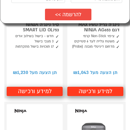
נינג’ה גריל MAX PRO
סיר נינג‘ה NINJA
דגם NINJA AG653
SMART LID OL753
ציפוי Non-Stick קרמי
חדש - בישול בשילוב אדים
משטח צלייה לעד 6 סטייקים
3 מצבי בישול
מדחום דיגיטלי מובנה (Probe)
17 תוכניות בישול מתקדמות
1,230
1,043
תן הצעה מעל ₪
תן הצעה מעל ₪
למידע ורכישה
למידע ורכישה