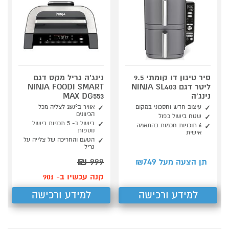
סיר טיגון דו קומתי 9.5
נינג'ה גריל מקס דגם
ליטר דגם NINJA SL403
NINJA FOODI SMART
נינג'ה
MAX DG553
עיצוב חדש וחסכוני במקום
אוויר ב260° לצליה מכל
הכיוונים
שטח בישול כפול
בישול ב- 5 תכניות בישול
6 תוכניות חכמות בהתאמה
נוספות
אישית
הטעם והחריכה של צלייה על
גריל
₪
999
749
תן הצעה מעל ₪
קנה עכשיו ב- 901
למידע ורכישה
למידע ורכישה