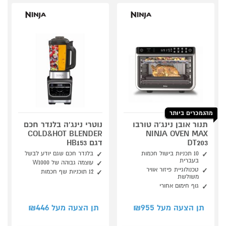
מהנמכרים ביותר
תנור אובן נינג’ה טורבו
נוטרי נינג'ה בלנדר חכם
COLD&HOT BLENDER
NINJA OVEN MAX
DT203
דגם HB153
10 תכניות בישול חכמות
בלנדר חכם שגם יודע לבשל
בעברית
עוצמה גבוהה של W1000
טכנולוגיית פיזור אוויר
12 תוכניות שף חכמות
משולשת
גוף חימום אחורי
446
955
תן הצעה מעל ₪
תן הצעה מעל ₪