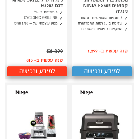
מכונת ברד ומשקאות
נינג'ה גריל NINJA GRILL
קפואים NINJA FS605
דגם EG203
נינג'ה
6 תוכניות בישול
6 תוכניות אוטומטיות חכמות
CYCLONIC GRILLING
שליטה ב 15 רמות טמפרטורה
מנוע עוצמתי של – 1760 וואט
משקאות קפואים דיאטטיים
₪
899
קנה עכשיו ב- 1,299
קנה עכשיו ב- 815
למידע ורכישה
למידע ורכישה