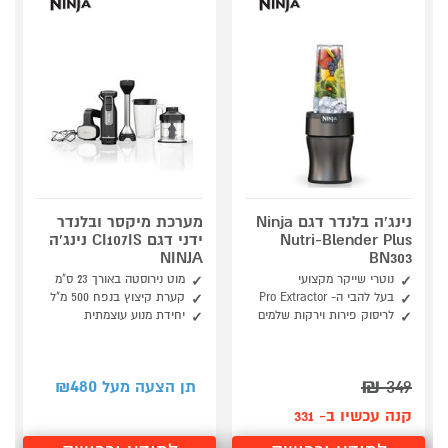
נינג'ה בלנדר דגם Ninja
מערכת מיקסר ובלנדר
Nutri-Blender Plus
ידני דגם CI107IS נינג'ה
NINJA
BN303
נוטרי שייקר מקצועי
מוט נירוסטה באורך 23 ס"מ
בעל להבי ה- Pro Extractor
קערת קיצוץ בנפח 500 מ"ל
לריסוק פירות וירקות שלמים
יחידת מנוע עוצמתית
480
₪
349
תן הצעה מעל ₪
קנה עכשיו ב- 331