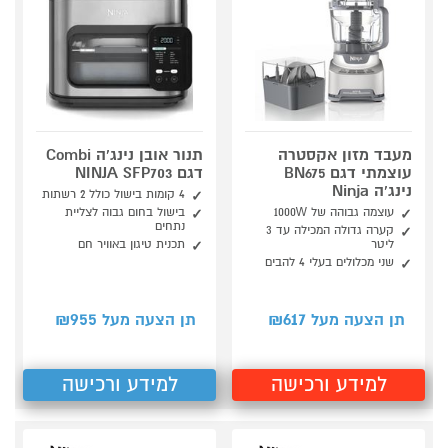
מעבד מזון אקסטרה
תנור אובן נינג'ה Combi
עוצמתי דגם BN675
דגם NINJA SFP703
נינג'ה Ninja
4 קומות בישול כולל 2 רשתות
עוצמה גבוהה של 1000W
בישול בחום גבוה לצליית
נתחים
קערה גדולה המכילה עד 3
ליטר
תכנית טיגון באוויר חם
שני מכלולים בעלי 4 להבים
955
617
תן הצעה מעל ₪
תן הצעה מעל ₪
למידע ורכישה
למידע ורכישה