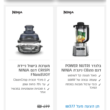
בלנדר POWER NUTRI
מערכת בישול ניידת
דגם CB153 נינג'ה NINJA
CRISPI דגם NINJA
FN101EUGY
פאנל תצוגה קל לשימוש
עוצמה גבוהה של 1100W
2 מיכלי זכוכית CleanCrisp
כנפי ערבול מובנות במכסה
עד 75% פחות שומן
המיכל
4 תוכניות אוטומטיות במכשיר
אחד
₪
699
377
תן הצעה מעל ₪