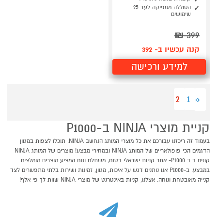
הסוללה מספיקה לעד 25
שימושים
₪
399
קנה עכשיו ב- 392
למידע ורכישה
2
1
«
קניית מוצרי NINJA ב-P1000
בעמוד זה ריכזנו עבורכם את כל מוצרי המותג הנחשב NINJA. תוכלו לצפות במגוון
הדגמים הכי פופולאריים של המותג NINJA ובמחירי מבצע! מוצרים של המותג NINJA
קונים ב ב P1000- אתר קניות ישראלי בטוח, משתלם ונוח המציע מוצרים מומלצים
במבצע. ב-P1000 אנו נותנים דגש על איכות, מגוון, זמינות ושירות בלתי מתפשרים לצד
קנייה מאובטחת ונוחה. אצלנו, קניות באינטרנט של מוצרי NINJA שוות לך פי אלף!