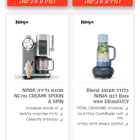
למידע ורכישה
למידע ורכישה
בלנדר מעוצב Blend
מכונת גלידה NINJA
Boss דגם NINJA
NC701 CREAMI SPOON
DB351EUCY אפור
& SPIN
טכנולוגיית TOTAL CRUSHING
13 תוכניות אוטומטיות
להבי CrushBlade מפלדת אל
גלידה אמריקאית בלחיצה
חלד
טכנולוגיית Creamify
החלקים בטוחים לניקוי במדיח