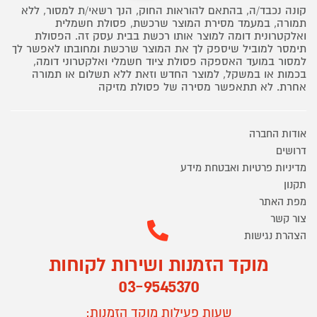
קונה נכבד/ה, בהתאם להוראות החוק, הנך רשאי/ת למסור, ללא
תמורה, במעמד מסירת המוצר שרכשת, פסולת חשמלית
ואלקטרונית דומה למוצר אותו רכשת בבית עסק זה. הפסולת
תימסר למוביל שיספק לך את המוצר שרכשת ומחובתו לאפשר לך
למסור במועד האספקה פסולת ציוד חשמלי ואלקטרוני דומה,
בכמות או במשקל, למוצר החדש וזאת ללא תשלום או תמורה
אחרת. לא תתאפשר מסירה של פסולת מזיקה
אודות החברה
דרושים
מדיניות פרטיות ואבטחת מידע
תקנון
מפת האתר
צור קשר
הצהרת נגישות
מוקד הזמנות ושירות לקוחות
03-9545370
שעות פעילות מוקד הזמנות: