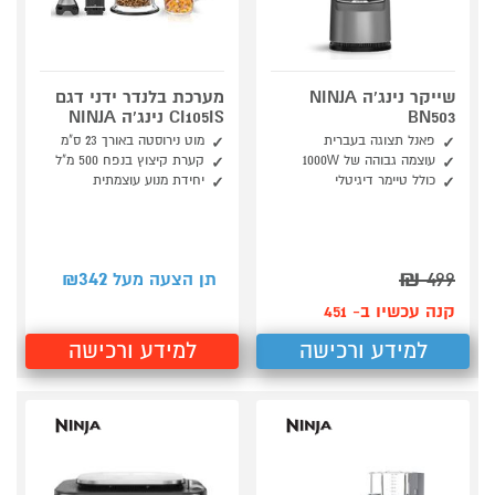
שייקר נינג'ה NINJA
מערכת בלנדר ידני דגם
BN503
CI105IS נינג'ה NINJA
פאנל תצוגה בעברית
מוט נירוסטה באורך 23 ס"מ
עוצמה גבוהה של 1000W
קערת קיצוץ בנפח 500 מ"ל
כולל טיימר דיגיטלי
יחידת מנוע עוצמתית
342
₪
499
תן הצעה מעל ₪
קנה עכשיו ב- 451
למידע ורכישה
למידע ורכישה