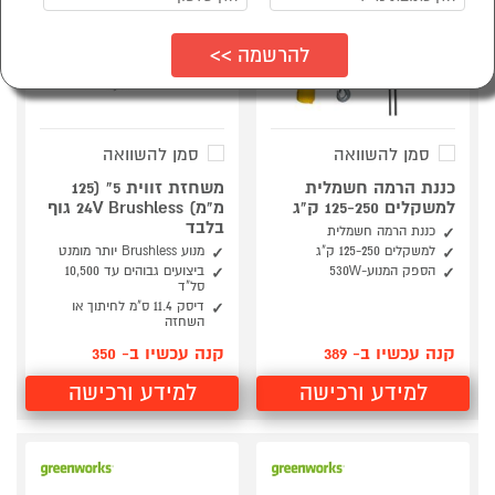
סמן להשוואה
סמן להשוואה
כננת הרמה חשמלית
משחזת זווית 5" (125
למשקלים 125-250 ק"ג
מ"מ) 24V Brushless גוף
בלבד
כננת הרמה חשמלית
למשקלים 125-250 ק"ג
מנוע Brushless יותר מומנט
הספק המנוע-530W
ביצועים גבוהים עד 10,500
סל"ד
דיסק 11.4 ס"מ לחיתוך או
השחזה
קנה עכשיו ב- 389
קנה עכשיו ב- 350
למידע ורכישה
למידע ורכישה