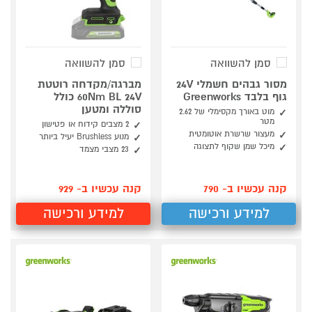
סמן להשוואה
סמן להשוואה
מסור גבהים חשמלי 24V
מברגה/מקדחה רוטטת
גוף בלבד Greenworks
60Nm BL 24V כולל
סוללה ומטען
מוט באורך מקסימלי של 2.62
מטר
2 מצבים קידוח או פטישון
מעצור שרשרת אוטומטית
מנוע Brushless יעיל ביותר
מיכל שמן שקוף לתצוגה
23 מצבי מצמד
קנה עכשיו ב- 790
קנה עכשיו ב- 929
למידע ורכישה
למידע ורכישה