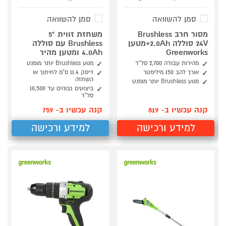
סמן להשוואה
סמן להשוואה
מסור חרב Brushless
משחזת זווית "5
24V סוללה 2.0Ah+מטען
Brushless עם סוללה
Greenworks
4.0Ah ומטען מהיר
מהירות עבודה 2,700 סל"ד
מנוע Brushless יותר מומנט
אורך להב 150 מילימטר
דיסק 11.4 ס"מ לחיתוך או
השחזה
מנוע Brushless יותר מומנט
ביצועים גבוהים עד 10,500
סל"ד
קנה עכשיו ב- 819
קנה עכשיו ב- 759
למידע ורכישה
למידע ורכישה