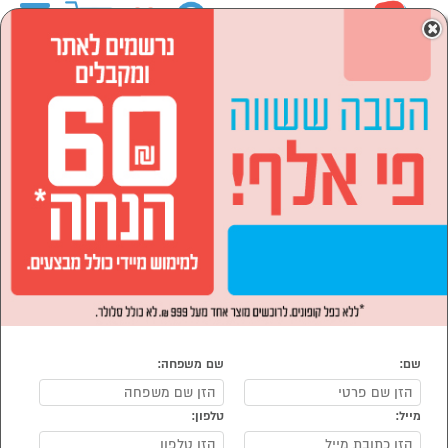
0
×
ראשי
לבית ולגן
כלי עבודה ותחזוקה
כלי עבודה
הסתר רשימת קטגוריות
מברגות (6)
פטישונים (2)
מסורים, מלטשות ומשחזות
כלי עבודה כללי (2)
(11)
כלי עבודה
נמצאו 21 כלי עבודה
מיון:
הפופולרים ביותר
שם:
שם משפחה:
מייל:
טלפון: