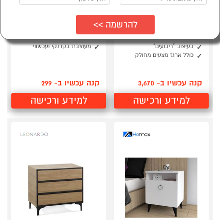
מיטה זוגית יוקרתית
שידת לילה דגם בליני
מרופדת בד + זוג שידות
DE1612 מבית HOMAX
LEONARDO
תא אחסון הנפתח באמצעות
דלת
המיטה עשויה מברזל ומרופדת
בבד
בגוון חום אגוז משולב לבן
בעיצוב "ריבועים"
מעוצבת בקו נקי ועכשווי
כולל ארגז מצעים מחולק
קנה עכשיו ב- 3,670
קנה עכשיו ב- 299
למידע ורכישה
למידע ורכישה