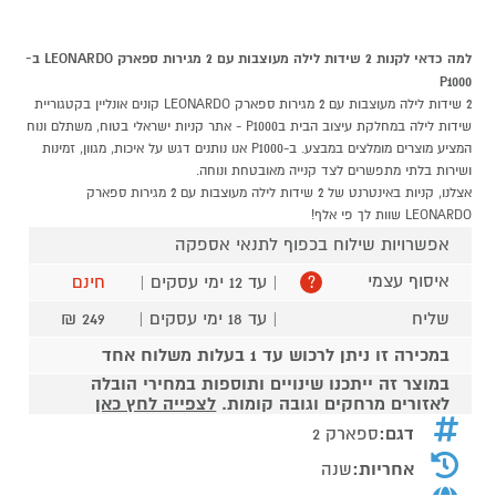
למה כדאי לקנות 2 שידות לילה מעוצבות עם 2 מגירות ספארק LEONARDO ב-
P1000
2 שידות לילה מעוצבות עם 2 מגירות ספארק LEONARDO קונים אונליין בקטגוריית
שידות לילה במחלקת עיצוב הבית בP1000 - אתר קניות ישראלי בטוח, משתלם ונוח
המציע מוצרים מומלצים במבצע. ב-P1000 אנו נותנים דגש על איכות, מגוון, זמינות
ושירות בלתי מתפשרים לצד קנייה מאובטחת ונוחה.
אצלנו, קניות באינטרנט של 2 שידות לילה מעוצבות עם 2 מגירות ספארק
LEONARDO שוות לך פי אלף!
אפשרויות שילוח בכפוף לתנאי אספקה
איסוף עצמי
| עד 12 ימי עסקים |
חינם
?
שליח
| עד 18 ימי עסקים |
249 ₪
במכירה זו ניתן לרכוש עד 1 בעלות משלוח אחד
במוצר זה ייתכנו שינויים ותוספות במחירי הובלה
לאזורים מרחקים וגובה קומות.
לצפייה לחץ כאן
דגם:
ספארק 2
אחריות:
שנה