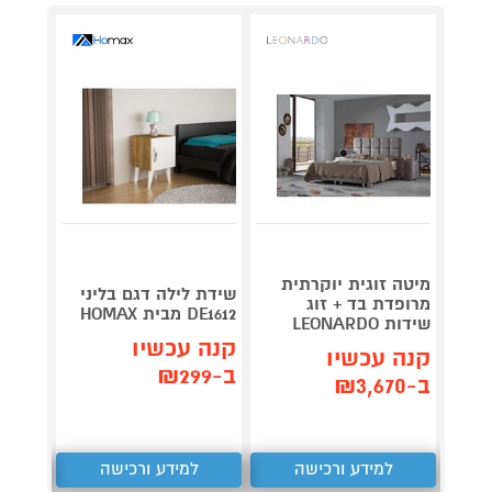
מיטה זוגית יוקרתית
שידת לילה דגם בליני
מרופדת בד + זוג
DE1612 מבית HOMAX
מבית HOMAX
שידות LEONARDO
קנה עכשיו
קנה 
קנה עכשיו
ב-₪299
ב-₪349
ב-₪3,670
למידע ורכישה
למידע ורכישה
ל