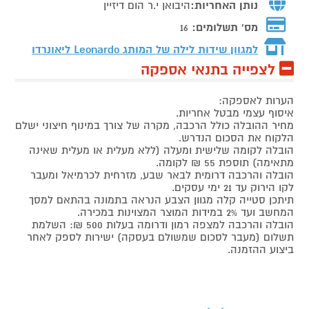
נותן האחריות:
היבואן י.ר הום דיזיין
מס' תשלומים:
16
למגוון שידות לילה של המותג
Leonardo ליאונרדו
לצפייה בתנאי אספקה
הערות לאספקה:
איסוף עצמי מבטל אחריות.
מחיר ההובלה כולל הרכבה, מקרה של צורך במינוף חיצוני ישלם
הלקוח את הסכום הנדרש.
הובלה לקומה שלישית ומעלה (ללא מעלית או מעלית שאינה
מתאימה) תוספת 55 ₪ לקומה.
הובלה והרכבה דרומית לבאר שבע, מזרחית לכרמיאל ומעבר
לקו הירוק עד 21 ימי עסקים.
תיתכן סטייה קלה מגוון הצבע הנראה בתמונה בהתאם למסך
המחשב ועד 2% במידות המוצר המצוינות במכירה.
הובלה והרכבה למצפה רמון ודרומה בעלות 500 ₪: השלמת
תשלום (מעבר לסכום שמשולם בעסקה) ישירות לספק לאחר
ביצוע ההזמנה.