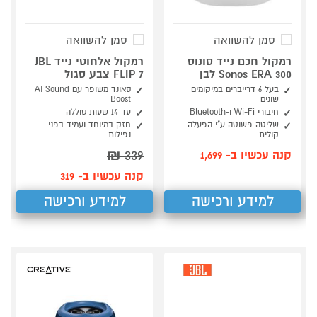
סמן להשוואה
סמן להשוואה
רמקול חכם נייד סונוס
רמקול אלחוטי נייד JBL
Sonos ERA 300 לבן
FLIP 7 צבע סגול
בעל 6 דרייברים במיקומים
סאונד משופר עם AI Sound
שונים
Boost
חיבורי Wi-Fi ו-Bluetooth
עד 14 שעות סוללה
שליטה פשוטה ע"י הפעלה
חזק במיוחד ועמיד בפני
קולית
נפילות
₪
339
קנה עכשיו ב- 1,699
קנה עכשיו ב- 319
למידע ורכישה
למידע ורכישה