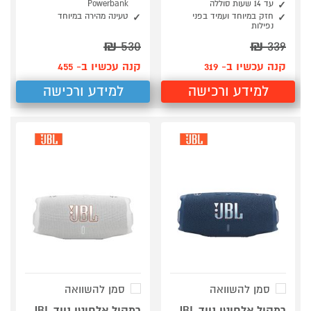
עד 14 שעות סוללה
Powerbank
חזק במיוחד ועמיד בפני
טעינה מהירה במיוחד
נפילות
₪
530
₪
339
קנה עכשיו ב- 319
קנה עכשיו ב- 455
למידע ורכישה
למידע ורכישה
סמן להשוואה
סמן להשוואה
רמקול אלחוטי נייד JBL
רמקול אלחוטי נייד JBL