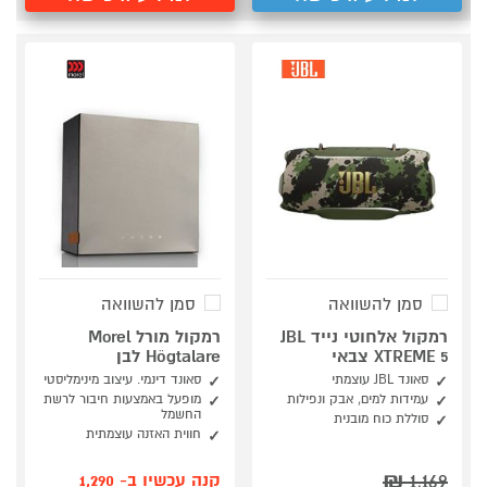
סמן להשוואה
סמן להשוואה
רמקול אלחוטי נייד JBL
רמקול מורל Morel
XTREME 5 צבאי
Högtalare לבן
סאונד JBL עוצמתי
סאונד דינמי. עיצוב מינימליסטי
עמידות למים, אבק ונפילות
מופעל באמצעות חיבור לרשת
החשמל
סוללת כוח מובנית
חווית האזנה עוצמתית
₪
1,169
קנה עכשיו ב- 1,290