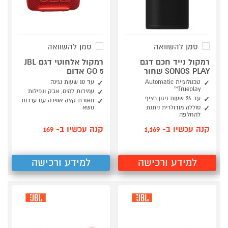
סמן להשוואה
סמן להשוואה
רמקול נייד חכם דגם
רמקול אלחוטי דגם JBL
SONOS PLAY שחור
GO 5 אדום
טכנולוגיית Automatic
עד 10 שעות נגינה
Trueplay™
עמידות למים, אבק ונפילות
עד 24 שעות ניגון רציף
תאורת קצה אווירה עם ערכות
סוללה מודולרית ניתנת
נושא
להחלפה
קנה עכשיו ב- 1,169
קנה עכשיו ב- 169
למידע ורכישה
למידע ורכישה