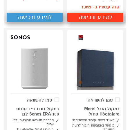
קנה עכשיו ב- 1,052
למידע ורכישה
למידע ורכישה
סמן להשוואה
סמן להשוואה
רמקול מורל Morel
רמקול חכם נייד סונוס
Högtalare כחול
Sonos ERA 100 לבן
סאונד דינמי. עיצוב מינימליסטי
הפרדת סטריאו מפורטת ובס
עמוק
מופעל באמצעות חיבור לרשת
החשמל
חיבורי Wi-Fi ו-Bluetooth