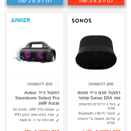
למידע ורכישה
למידע ורכישה
סמן להשוואה
סמן להשוואה
רמקול חכם נייד סונוס
רמקול נייד Anker
Sonos ERA 300 שחור
Soundcore Select Pro
30W A3126
בעל 6 דרייברים במיקומים
שונים
עוצמת צליל 30W, תצוגת אור
חיבורי Wi-Fi ו-Bluetooth
עמיד במים תומך בתקן IPX7
שליטה פשוטה ע"י הפעלה
זמן נגינה עד כ- 16 שעות
קולית