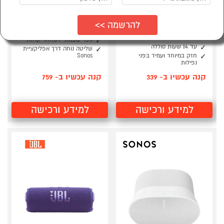
רמקול אלחוטי נייד JBL
רמקול חכם SONOS ERA
FLIP 7 צבע לבן
100 SL לבן
סאונד משופר עם AI Sound
צליל סטריאו עשיר ובס עמוק
Boost
וופר עוצמתי לשחזור קולות
עד 14 שעות סוללה
שליטה נוחה דרך אפליקציית
חזק במיוחד ועמיד בפני
Sonos
נפילות
קנה עכשיו ב- 339
קנה עכשיו ב- 759
למידע ורכישה
למידע ורכישה