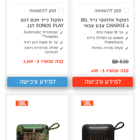
סמן להשוואה
סמן להשוואה
רמקול אלחוטי נייד JBL
רמקול נייד חכם דגם
CHARGE 6 צבע צבאי
SONOS PLAY לבן
עד 28 שעות נגינה
טכנולוגיית Automatic
Trueplay™
משמש גם כסוללה ניידת
Powerbank
עד 24 שעות ניגון רציף
טעינה מהירה במיוחד
סוללה מודולרית ניתנת
להחלפה
₪
530
קנה עכשיו ב- 1,169
קנה עכשיו ב- 455
למידע ורכישה
למידע ורכישה