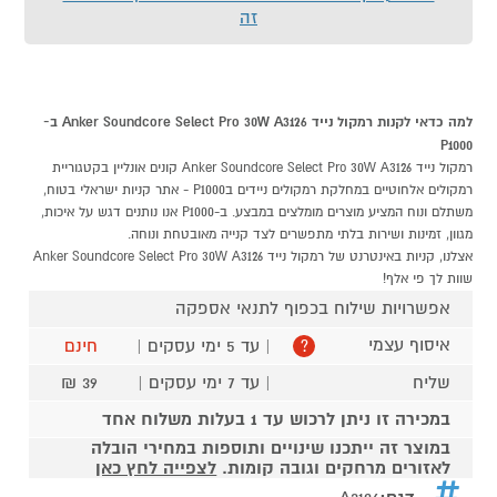
זה
למה כדאי לקנות רמקול נייד Anker Soundcore Select Pro 30W A3126 ב-
P1000
רמקול נייד Anker Soundcore Select Pro 30W A3126 קונים אונליין בקטגוריית
רמקולים אלחוטיים במחלקת רמקולים ניידים בP1000 - אתר קניות ישראלי בטוח,
משתלם ונוח המציע מוצרים מומלצים במבצע. ב-P1000 אנו נותנים דגש על איכות,
מגוון, זמינות ושירות בלתי מתפשרים לצד קנייה מאובטחת ונוחה.
אצלנו, קניות באינטרנט של רמקול נייד Anker Soundcore Select Pro 30W A3126
שוות לך פי אלף!
אפשרויות שילוח בכפוף לתנאי אספקה
איסוף עצמי
| עד 5 ימי עסקים |
חינם
?
שליח
| עד 7 ימי עסקים |
39 ₪
במכירה זו ניתן לרכוש עד 1 בעלות משלוח אחד
במוצר זה ייתכנו שינויים ותוספות במחירי הובלה
לאזורים מרחקים וגובה קומות.
לצפייה לחץ כאן