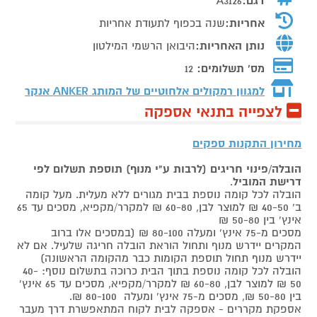
דגם:
A3126
אחריות:
שנה בכפוף לתעודת אחריות
נותן האחריות:
היבואן הרשמי המילטון
מס' תשלומים:
12
למגוון רמקולים אלחוטיים של המותג
ANKER אנקר
לצפייה בתנאי אספקה
מחירון התקנות ספקים
הובלה/פינוי חריגים (לרבות ע"י מנוף) תוספת תשלום לפי
דרישת המוביל
.
הובלה לכל קומה נוספת בבית מגורים ללא מעלית. מעל קומה
ב' 40-50 ₪ למוצר לבן, 60-80 ₪ למקרר/מקפיא, מסכים עד 65
אינץ' בין 50-80 ₪
מסכים מ-75 אינץ' ומעלה 80-100 ₪ (במסכים אלו ברוב
המקרים יידרש מנוף ותחול הוראת הובלה חריגה שלעיל. אם לא
יידרש מנוף תחול תוספת הקומות כבר מהקומה הראשונה)
הובלה לכל קומה נוספת בתוך הבית כרוכה בתשלום נוסף: 40-
50 ₪ למוצר לבן, 60-80 ₪ למקרר/מקפיא, מסכים עד 65 אינץ'
בין 50-80 ₪, מסכים מ-75 אינץ' ומעלה 80-100 ₪.
אספקת מקררים - אספקה לבית לקוח המתאפשרת דרך מעבר