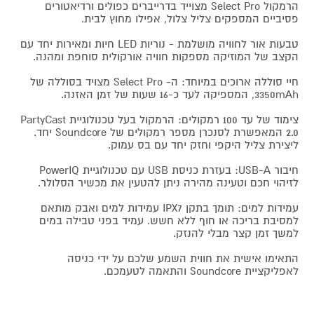
הרמקול Select Pro מצוייד בדרייברים כפולים ורדיאטורים
פסיביים המספקים צליל צלול, אפילו מחוץ לבית.
טבעות אור לחוויה מושלמת - נוריות LED חיות ומאירות יחד עם
הקצב של המוזיקה מספקות חוויה אורקולית סוחפת ומהנה.
חיי סוללה ארוכים במיוחד: ה- Select Pro מצויד בסוללה של
3350mAh, המספיקה לעד כ-16 שעות של זמן האזנה.
צימוד של עד 100 רמקולים: הרמקול בעל טכנולוגיית PartyCast
2.0 המאפשרת לסנכרן מספר רמקולים של Soundcore יחד.
ליצירת צליל היקפי וחזק יחד עם בס עמוק.
חיבור USB-A: בעזרת כניסת USB עם טכנולוגיית PowerIQ
לזיהוי חכם וטעינה מהירה ניתן להטעין את מכשיר הסלולר.
עמידות למים: תומך בתקן IPX7 עמידות למים ואבק מותאם
למסיבת בריכה או חוף ללא חשש. עמיד בפני טבילה במים
למשך זמן קצר מבלי להנזק.
התאימו אישית את חווית השמע שלכם על ידי כניסה
לאפליקציית Soundcore והתאמה לטעמכם.