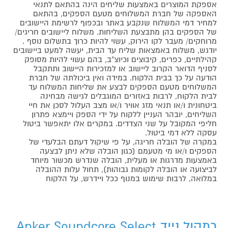
אספקת המוצרים באמצעות שליחים הינה בהתאם לתנאי
האספקה של חברת המשלוחים מטעם הספקים, בהתאם
למחיר דמי המשלוח שנקבע באתר ובכפוף לרשימת היישובים
של הספקים בהן מתבצעת השליחות. משלוח ליישובים חריגים/
מרוחקים/ מעבר לקו הירוק, עשוי להיות כרוך בתשלום נוסף .
יודגש, משלוח באמצאות שליח עד הבית, יעשה למעט ביישובים
קהילתיים, כפרים, קיבוצים וכיוצ"ב, בהם עשוי להיות מסופק
לסניף הדואר הקרוב ליישוב או למזכירות היישוב ותתקבל
הודעה על כך בבית הלקוח. במידה ואין ביכולתה של חברת
המשלוחים מטעם הספקים לבצע את שליחות המשלוח עד
לבית הלקוח, לרבות באזורים המוגבלים לגישה מבחינה
ביטחונית ו/או תנאי מזג אוויר ו/או מצב העלול לסכן את חיי
השליחים, יובהר העניין ללקוח על ידי הספק ויימצא פתרון
חליפי המקובל על שני הצדדים. במקרים אלו יתאפשר ביטול
עסקה ללא דמי ביטול.
במקרה של הובלה חריגה, על פי שיקול דעתם הבלעדי של
הספקים ו/או מי מטעמם (כגון הובלה שלא ניתן לבצעה
באמצעות מדרגות או מעלית, הובלה שנדרש מכשור מיוחד
לביצועה או הובלה לקומות גבוהות), תחול עלות ההובלה
במלואה, לרבות שימוש במנוף ככל ויידרש, על הלקוח
רמקול נייד Anker Soundcore Select