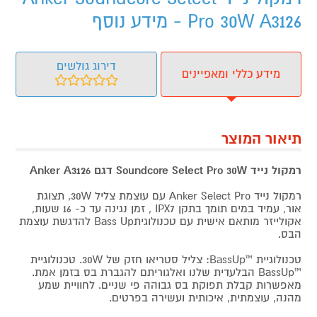
Pro 30W A3126 - מידע נוסף
דירוג גולשים
מידע כללי ומאפיינים
תיאור המוצר
רמקול נייד Soundcore Select Pro 30W דגם Anker A3126
רמקול נייד Anker Select Pro עם עוצמת צליל 30W, תצוגת
אור, עמיד במים תומך בתקן IPX7 , זמן נגינה עד כ- 16 שעות,
אקולייזר מותאם אישית עם טכנולוגיתBass Up להדגשת עוצמת
הבס.
טכנולוגיית ™BassUp: צליל סטריאו חזק של 30W. טכנולוגיית
™BassUp הבלעדית שלנו ואלגוריתם להגברת בס בזמן אמת.
מאפשרות קבלת תפוקת בס גבוהה פי שניים. לחוויית שמע
מהנה, עוצמתית, איכותית ועשירה בפרטים.