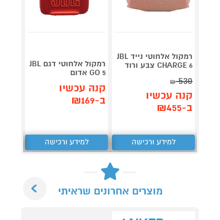
רמקול אלחוטי נייד JBL
ögtalare
רמקול אלחוטי דגם JBL
CHARGE 6 צבע ורוד
GO 5 אדום
530
₪
תן 
קנה עכשיו
קנה עכשיו
931
ב-₪169
ב-₪455
₪
למידע ורכישה
למידע ורכישה
ל
Next
מוצרים אחרונים שראיתי