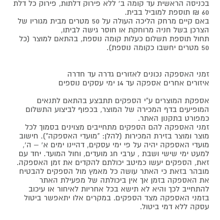
בכניסה הראשית עד קומה ב' ללא פירוק דלתות, פירוק כל דלת
60 ₪ תוספת למוביל בבית.
באם קיים מרחק הליכה העולה על 50 מטרים מבית מגוריו של
הצרכן בשל חניה מרוחקת או חוסר גישה לביתו,
תחול תוספת תשלום כעלות קומה נוספת, בהתאם למוצר (כל
50 מטרים יחשבו כקומה נוספת).
זמני האספקה נכונים לאזורים גדרה עד חדרה
איזורים אחרים אספקה עד 14 ימי עסקים נוספים
אספקת המוצרים ע"י הספקים תתבצע בהתאם לתנאים
המופיעים בדף המכירה של המוצר, בכפוף לביצוע התשלום
כמפורט בתקנון האתר.
זמני האספקה להם הספקים מתחייבים מצוינים בסמוך לכל
מוצר ומוצר בזירת המכירות (להלן: "מועדי האספקה"). חישוב
מועדי האספקה יהיה על פי ימי עסקים, דהיינו ימים א' – ה',
למעט ימי שישי ושבת , ערבי חג מועדים, וחול המועד. יחד עם
זאת, הספקים יעשו כמיטב יכולתם להקדים את זמן האספקה.
מובהר בזאת כי האתר עושה כל מאמץ מול הספקים להבטיח
את האספקה בזמן אך אין ביכולתה של מפעילת האתר
להתחייב לכך והיא לא תישא בכל אחריות לאיחור או עיכוב
בזמני האספקה מצד הספקים. במקרים אלו יתאפשר ביטול
עסקה ללא דמי ביטול.