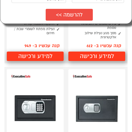
כספת ‏ביומטרית נפח 16
כספת ביומטרית דגם
ליטר דגם ExecutiveSafe
CS-6B נפח 35 ליטר
Executive Safe
CS-3B
דלת וגוף עמיד מפלדה מוצקה
מנעול שילוב אלקטרוני
צירים מוסתרים לאבטחה
אזעקה ותגובה קולית
נוספת
נעילת מפתח לשומרי שבת /
מסך מגע נעילת שילוב
חירום
אלקטרונית
קנה עכשיו ב- 612
קנה עכשיו ב- 949
למידע ורכישה
למידע ורכישה