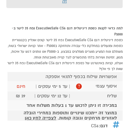
זה
למה כדאי לקנות כספת ‏דיגיטלית דגם ExecutiveSafe CS6 נפח 35 ליטר ב-
P1000
כספת ‏דיגיטלית דגם ExecutiveSafe CS6 נפח 35 ליטר קונים אונליין בקטגוריית
כספות ומנעולים במחלקת כלי עבודה ותחזוקה בP1000 - אתר קניות ישראלי בטוח,
משתלם ונוח המציע מוצרים מומלצים במבצע. ב-P1000 אנו נותנים דגש על איכות,
מגוון, זמינות ושירות בלתי מתפשרים לצד קנייה מאובטחת ונוחה.
אצלנו, קניות באינטרנט של כספת ‏דיגיטלית דגם ExecutiveSafe CS6 נפח 35 ליטר
שוות לך פי אלף!
אפשרויות שילוח בכפוף לתנאי אספקה
איסוף עצמי
| עד 5 ימי עסקים |
חינם
?
שליח
| עד 12 ימי עסקים |
39 ₪
במכירה זו ניתן לרכוש עד 1 בעלות משלוח אחד
במוצר זה ייתכנו שינויים ותוספות במחירי הובלה
לאזורים מרחקים וגובה קומות.
לצפייה לחץ כאן
דגם:
CS6