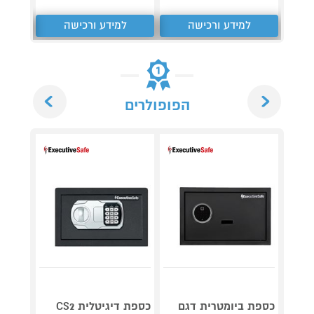
למידע ורכישה
למידע ורכישה
ל
Next
Previous
הפופולרים
כספת ביומטרית דגם
כספת ‏דיגיטלית CS2