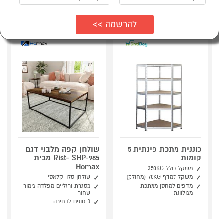
מיון:
הפופולרים ביותר
כוננית מתכת פינתית 5
שולחן קפה מלבני דגם
קומות
Rist- SHP-985 מבית
Homax
משקל כולל 350KG
משקל למדף 70KG (מחולק)
שולחן סלון קלאסי
מדפים למחסן ממתכת
מסגרת ורגליים מפלדה גימור
מגולוונת
שחור
3 גוונים לבחירה