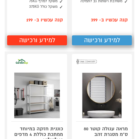
משולבת רשתות גב לתמיכה
משקל למדף 75KG
משקל כולל 375KG
קנה עכשיו ב- 399
קנה עכשיו ב- 199
למידע ורכישה
למידע ורכישה
מראה עגולה קוטר 80
כוננית חזקה במיוחד
ס"מ מסגרת זהב
ממתכת כוללת 4 מדפים