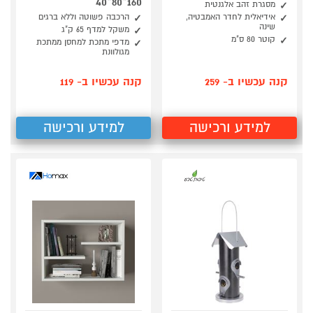
160*80*40
מסגרת זהב אלגנטית
אידיאלית לחדר האמבטיה,
הרכבה פשוטה וללא ברגים
שינה
משקל למדף 65 ק"ג
קוטר 80 ס"מ
מדפי מתכת למחסן ממתכת
מגולוונת
קנה עכשיו ב- 259
קנה עכשיו ב- 119
למידע ורכישה
למידע ורכישה