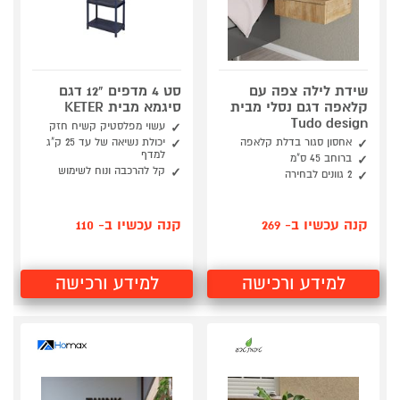
שידת לילה צפה עם
סט 4 מדפים "12 דגם
קלאפה דגם נסלי מבית
סיגמא מבית KETER
Tudo design
עשוי מפלסטיק קשיח חזק
אחסון סגור בדלת קלאפה
יכולת נשיאה של עד 25 ק"ג
למדף
ברוחב 45 ס"מ
קל להרכבה ונוח לשימוש
2 גוונים לבחירה
קנה עכשיו ב- 269
קנה עכשיו ב- 110
למידע ורכישה
למידע ורכישה