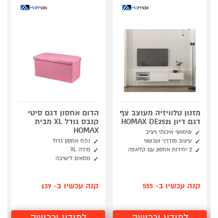
מזנון טלוויזיה מעוצב צף
הדום אחסון דגם סיטי
דגם דיון HOMAX DE2521
קנבס גודל XL מבית
HOMAX
שימושי איכותי ויציב
עיצוב מודרני ועכשווי
נפח אחסון גדול
2 יחידות אחסון עם קלאפה
מידה XL
מתאים לישיבה
קנה עכשיו ב- 555
קנה עכשיו ב- 139
למידע ורכישה
למידע ורכישה