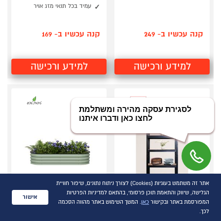
עמיד בכל תנאי מזג אויר
קנה עכשיו ב- 249
קנה עכשיו ב- 169
למידע ורכישה
למידע ורכישה
אתר זה משתמש בעוגיות (Cookies) לצורך ניתוח נתונים, שיפור חוויית
הגלישה, שיווק והתאמת תוכן פרסומי, בהתאם למדיניות הפרטיות
אישור
המפורסמת באתר ובקישור
כאן
. המשך השימוש באתר מהווה הסכמה
כוננית מתכת עם 5
אדנית מתכת מודולרית
לכך.
מדפים צבע שחור מבית
גובה 28 ס"מ דגם 4N1-11