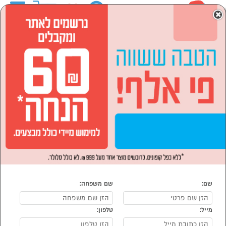
0
×
ראשי
לבית ולגן
עיצוב הבית
הסתר רשימת קטגוריות
שולחנות קפה
שידות לילה (14)
פינתיים/המתנה (6)
שידות כניסה (13)
שידות איפור (1)
הדומים (7)
מראות (7)
מדפים (28)
עיצוב הגינה והחצר (40)
שם:
שם משפחה:
מעמדי עציצים (6)
מייל:
טלפון:
עיצוב הבית
נמצאו 142 מוצרי עיצוב הבית