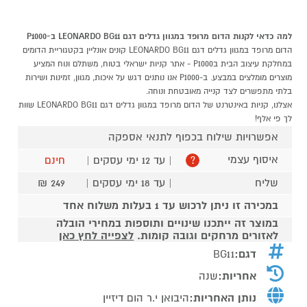
למה כדאי לקנות הדום מרופד במגוון גדלים דגם LEONARDO BG11 ב-P1000
הדום מרופד במגוון גדלים דגם LEONARDO BG11 קונים אונליין בקטגוריית הדומים
במחלקת עיצוב הבית בP1000 - אתר קניות ישראלי בטוח, משתלם ונוח המציע
מוצרים מומלצים במבצע. ב-P1000 אנו נותנים דגש על איכות, מגוון, זמינות ושירות
בלתי מתפשרים לצד קנייה מאובטחת ונוחה.
אצלנו, קניות באינטרנט של הדום מרופד במגוון גדלים דגם LEONARDO BG11 שוות
לך פי אלף!
אפשרויות שילוח בכפוף לתנאי אספקה
איסוף עצמי
| עד 12 ימי עסקים |
חינם
?
שליח
| עד 18 ימי עסקים |
249 ₪
במכירה זו ניתן לרכוש עד 1 בעלות משלוח אחד
במוצר זה ייתכנו שינויים ותוספות במחירי הובלה
לאזורים מרחקים וגובה קומות.
לצפייה לחץ כאן
דגם:
BG11
אחריות:
שנה
נותן האחריות:
היבואן י.ר הום דיזיין