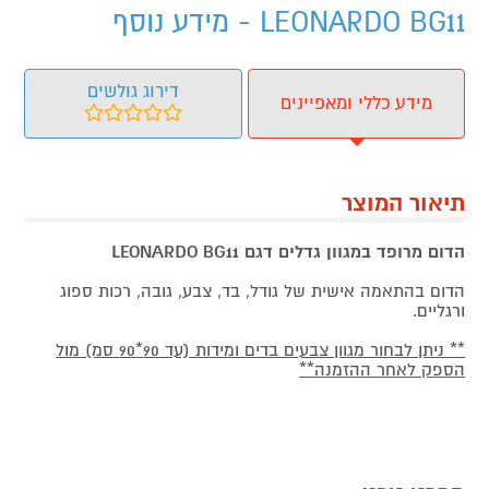
LEONARDO BG11 - מידע נוסף
דירוג גולשים
מידע כללי ומאפיינים
תיאור המוצר
הדום מרופד במגוון גדלים דגם LEONARDO BG11
הדום בהתאמה אישית של גודל, בד, צבע, גובה, רכות ספוג
ורגליים.
** ניתן לבחור מגוון צבעים בדים ומידות (עד 90*90 סמ) מול
הספק לאחר ההזמנה**