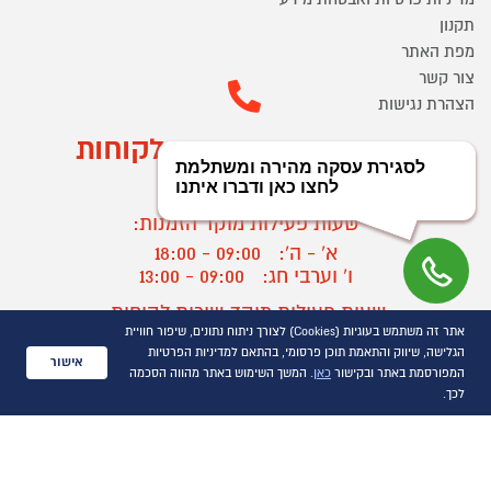
תקנון
מפת האתר
צור קשר
הצהרת נגישות
מוקד הזמנות ושירות לקוחות
03-9545370
שעות פעילות מוקד הזמנות:
א' - ה':
09:00 - 18:00
ו' וערבי חג:
09:00 - 13:00
שעות פעילות מוקד שירות לקוחות:
אתר זה משתמש בעוגיות (Cookies) לצורך ניתוח נתונים, שיפור חוויית
א' - ד':
09:00 - 16:30
הגלישה, שיווק והתאמת תוכן פרסומי, בהתאם למדיניות הפרטיות
ה :
09:00 - 16:00
אישור
המפורסמת באתר ובקישור
כאן
. המשך השימוש באתר מהווה הסכמה
חול המועד
09:00 - 15:00
לכך.
?
יצירת קשר/ביטול הזמנה