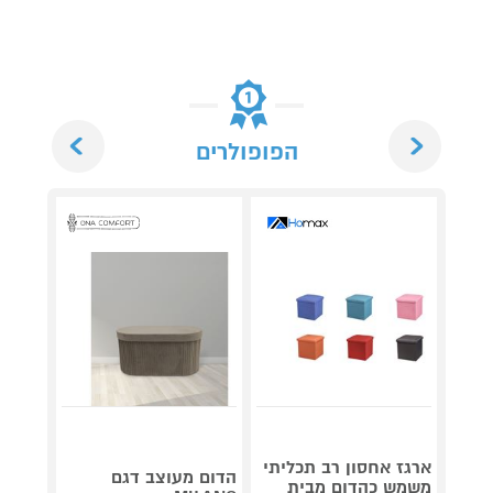
Next
Previous
הפופולרים
ארגז אחסון רב תכליתי
הדום 
הדום מעוצב דגם
משמש כהדום מבית