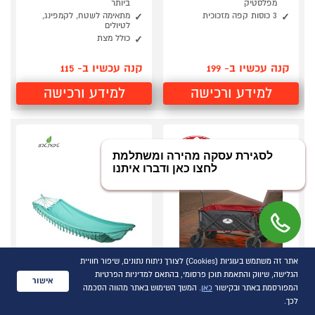
מפלסטיק
ביותר
3 כוסות קפה מזכוכית
מתאימה לשטח, לקמפינג,
לטיולים
כולל מצת
קנה עכשיו ב- 199
קנה עכשיו ב- 115
למידע ורכישה
למידע ורכישה
אתר זה משתמש בעוגיות (Cookies) לצורך ניתוח נתונים, שיפור חוויית
הגלישה, שיווק והתאמת תוכן פרסומי, בהתאם למדיניות הפרטיות
אישור
המפורסמת באתר ובקישור
כאן
. המשך השימוש באתר מהווה הסכמה
עגלת חוף ופיקניק
ערסל שכיבה 100x200
לכך.
מתקפלת Australia
עשוי בד דגם 39500740