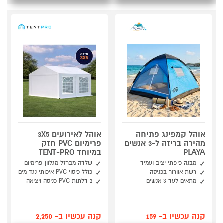
אוהל קמפינג פתיחה
אוהל לאירועים 3X5
מהירה בריזה ל-3 אנשים
פרימיום PVC חזק
PLAYA
במיוחד TENT-PRO
מבנה כיפתי יציב ועמיד
שלדה מברזל מגלוון פרימיום
רשת אוורור בכניסה
כולל כיסוי PVC איכותי נגד מים
מתאים לעד 3 אנשים
2 דלתות PVC כניסה ויציאה
קנה עכשיו ב- 159
קנה עכשיו ב- 2,250