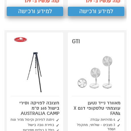
קנה עכשיו ב- 179
קנה עכשיו ב- 179
למידע ורכישה
למידע ורכישה
GTI
מאוורר נייד נטען
חצובה לפויקה וסירי
עוצמתי טלסקופי דגם X
בישול 165 ס"מ
AUSTRALIA CAMP
FAN1
4 מהירויות עבודה
ניתנת לפירוק וקיפול מהיר ונוח
3 מצבים - שולחני, מתקפל
בחירת גובה בישול
ועומד
כולל 3 רגליים מסיביות