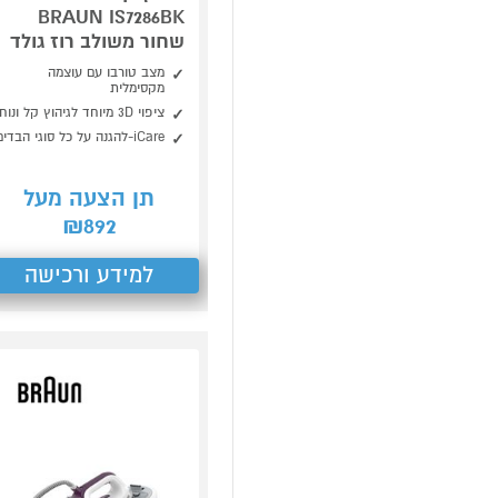
BRAUN IS7286BK
שחור משולב רוז גולד
מצב טורבו עם עוצמה
מקסימלית
ציפוי 3D מיוחד לגיהוץ קל ונוח
iCare-להגנה על כל סוגי הבדים
תן הצעה מעל
892
₪
למידע ורכישה