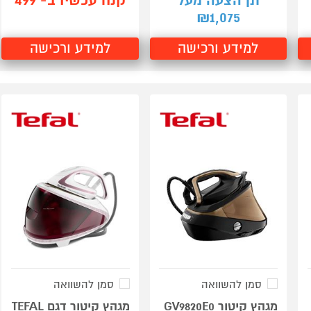
קנה עכשיו ב- 499
תן הצעה מעל
1,075
₪
למידע ורכישה
למידע ורכישה
סמן להשוואה
סמן להשוואה
מגהץ קיטור GV9820E0
מגהץ קיטור דגם TEFAL