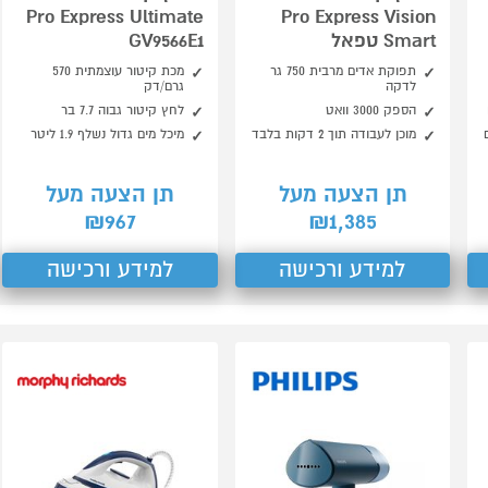
Pro Express Ultimate
Pro Express Vision
Smart טפאל
GV9566E1
תפוקת אדים מרבית 750 גר
מכת קיטור עוצמתית ‎570‎
לדקה
גרם/דק
הספק 3000 וואט
לחץ קיטור גבוה ‎7.7‎ בר
מוכן לעבודה תוך 2 דקות בלבד
מיכל מים גדול נשלף ‎1.9‎ ליטר
תן הצעה מעל
תן הצעה מעל
967
1,385
₪
₪
למידע ורכישה
למידע ורכישה