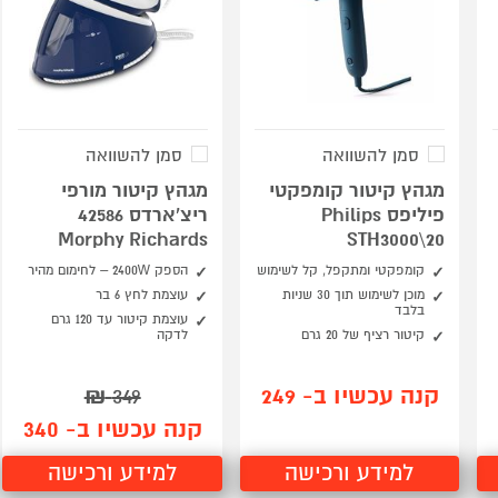
סמן להשוואה
סמן להשוואה
מגהץ קיטור קומפקטי
מגהץ קיטור מורפי
פיליפס Philips
ריצ'ארדס 42586
Morphy Richards
STH3000\20
קומפקטי ומתקפל, קל לשימוש
הספק 2400W – לחימום מהיר
מוכן לשימוש תוך 30 שניות
עוצמת לחץ 6 בר
בלבד
עוצמת קיטור עד 120 גרם
קיטור רציף של 20 גרם
לדקה
קנה עכשיו ב- 249
₪
349
קנה עכשיו ב- 340
למידע ורכישה
למידע ורכישה