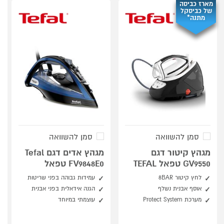
מארז כביסה
של כביסקל
מתנה*
סמן להשוואה
סמן להשוואה
מגהץ קיטור דגם
מגהץ אדים דגם Tefal
GV9550 טפאל TEFAL
FV9848E0 טפאל
לחץ קיטור 8BAR
עמידות גבוהה בפני שריטות
אוסף אבנית נשלף
הגנה אידאלית בפני אבנית
מערכת Protect System
עוצמתי במיוחד