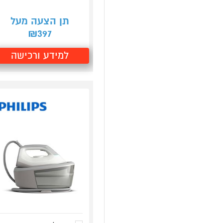
תן הצעה מעל
397
₪
למידע ורכישה