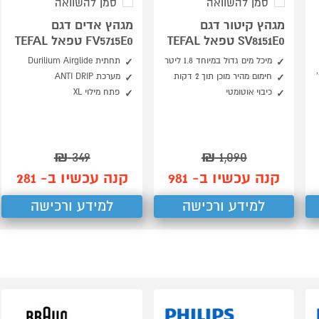
סמן להשוואה
סמן להשוואה
מגהץ קיטור דגם
מגהץ אדים דגם
SV8151E0 טפאל TEFAL
FV5715E0 טפאל TEFAL
מיכל מים גדול במיוחד 1.8 ליטר
תחתית Durilium Airglide
חימום מהיר מוכן תוך 2 דקות
מערכת ANTI DRIP
כיבוי אוטומטי
פתח מילוי XL
₪
349
₪
1,090
קנה עכשיו ב- 981
קנה עכשיו ב- 281
למידע ורכישה
למידע ורכישה