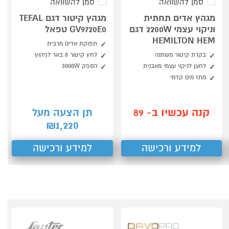
סמן להשוואה
סמן להשוואה
מגהץ אדים תחתית
מגהץ קיטור דגם TEFAL
וניקוי עצמי 2200W דגם
GV9720E0 טפאל
HEMILTON HEM
תפוקת אדים מרבית
בקרת קיטור משתנה
לחץ קיטור 8 באר לגיהוץ
לחצן לניקוי עצמי מאבנית
הספק 3000W
מתז מים קדמי
קנה עכשיו ב- 89
תן הצעה מעל
1,220
₪
למידע ורכישה
למידע ורכישה