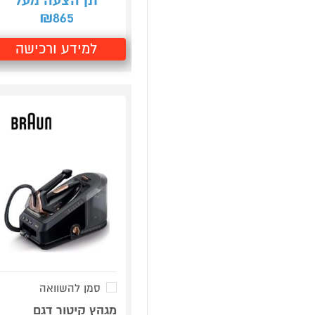
תן הצעה מעל
865
₪
למידע ורכישה
סמן להשוואה
מגהץ קיטור דגם