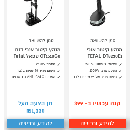
סמן להשוואה
סמן להשוואה
מגהץ קיטור אנכי
מגהץ קיטור אנכי דגם
TEFAL DT8230E1
QT1510G0 טפאל Tefal
אידאלי לשימוש יום יומי
הספק 2980W
הספק מרבי 2000W
חימום מהיר 70 שניות בלבד
חימום מהיר של 25 שניות בלבד
מערכת ANTI CALC נגד אבנית
קנה עכשיו ב- 399
תן הצעה מעל
1,220
₪
למידע ורכישה
למידע ורכישה