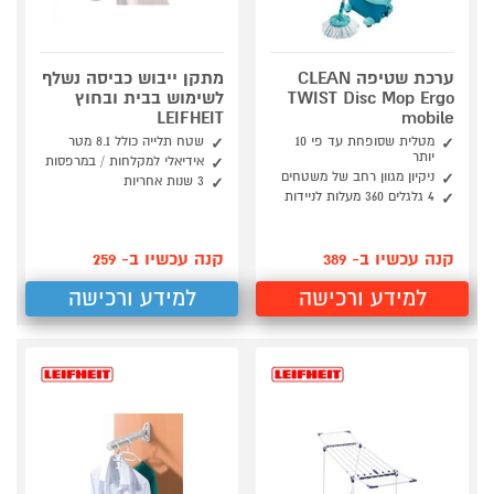
ערכת שטיפה CLEAN
מתקן ייבוש כביסה נשלף
TWIST Disc Mop Ergo
לשימוש בבית ובחוץ
LEIFHEIT
mobile
מטלית שסופחת עד פי 10
שטח תלייה כולל 8.1 מטר
יותר
אידיאלי למקלחות / במרפסות
ניקיון מגוון רחב של משטחים
3 שנות אחריות
4 גלגלים 360 מעלות לניידות
קנה עכשיו ב- 389
קנה עכשיו ב- 259
למידע ורכישה
למידע ורכישה