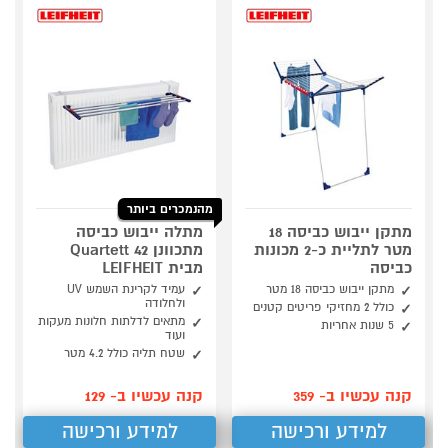
מהנמכרים ביותר
מתקן ייבוש כביסה 18
מתלה ייבוש כביסה
מטר לתליית כ-2 מכונות
מתכוונן Quartett 42
כביסה
מבית LEIFHEIT
מתקן ייבוש כביסה 18 מטר
עמיד לקרינת השמש UV
ולחלודה
כולל 2 מחזיקי פריטים קטנים
מתאים לדלתות חלונות מעקות
5 שנות אחריות
ועוד
שטח תליה כולל 4.2 מטר
קנה עכשיו ב- 359
קנה עכשיו ב- 129
למידע ורכישה
למידע ורכישה