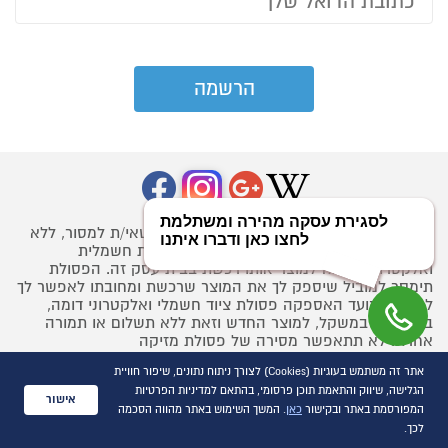
קונה נכבד/ה, בהתאם להוראות החוק, הנך רשאי/ת למסור, ללא
תמורה, במעמד מסירת המוצר שרכשת, פסולת חשמלית
ואלקטרונית דומה למוצר אותו רכשת בבית עסק זה. הפסולת
תימסר למוביל שיספק לך את המוצר שרכשת ומחובתו לאפשר לך
למסור במועד האספקה פסולת ציוד חשמלי ואלקטרוני דומה,
בכמות או במשקל, למוצר החדש וזאת ללא תשלום או תמורה
אחרת. לא תתאפשר מסירה של פסולת מזיקה
אתר זה משתמש בעוגיות (Cookies) לצורך ניתוח נתונים, שיפור חוויית
הגלישה, שיווק והתאמת תוכן פרסומי, בהתאם למדיניות הפרטיות
אישור
אודות החברה
המפורסמת באתר ובקישור
כאן
. המשך השימוש באתר מהווה הסכמה
לכך.
דרושים