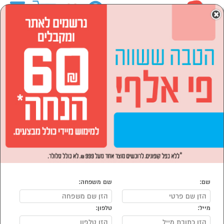
0
×
ראשי
לבית ולגן
אביזרי אמבט וכביסה
הסתר רשימת קטגוריות
מעמדי אחסון לאמבט/מטבח
מוצרי ניקיון (7)
(5)
פתרונות תליה וייבוש כביסה
סלי כביסה (2)
(32)
קרשי גיהוץ (1)
קולבים ומתלים (5)
אביזרי אמבט וכביסה
נמצאו 53 מוצרי אביזרי אמבט וכביסה
מיון:
הפופולרים ביותר
שם:
שם משפחה:
מייל:
טלפון: