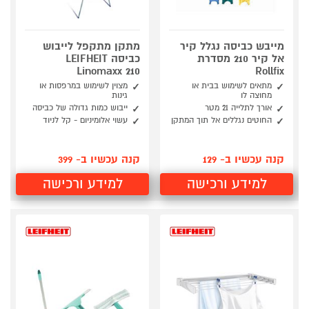
מייבש כביסה נגלל קיר
מתקן מתקפל לייבוש
אל קיר 210 מסדרת
כביסה LEIFHEIT
Linomaxx 210
Rollfix
מתאים לשימוש בבית או
מצוין לשימוש במרפסות או
מחוצה לו
גינות
אורך לתלייה 21 מטר
ייבוש כמות גדולה של כביסה
החוטים נגללים אל תוך המתקן
עשוי אלומיניום - קל לניוד
קנה עכשיו ב- 129
קנה עכשיו ב- 399
למידע ורכישה
למידע ורכישה