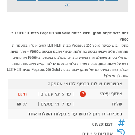
זה
למה כדאי לקנות מתקן ייבוש כביסה Pegasus 200 Solid מבית LEIFHEIT ב-
P1000
מתקן ייבוש כביסה Pegasus 200 Solid מבית LEIFHEIT קונים אונליין בקטגוריית
פתרונות תליה וייבוש כביסה במחלקת אביזרי אמבט וכביסה בP1000 - אתר קניות
ישראלי בטוח, משתלם ונוח המציע מוצרים מומלצים במבצע. ב-P1000 אנו נותנים
דגש על איכות, מגוון, זמינות ושירות בלתי מתפשרים לצד קנייה מאובטחת ונוחה.
אצלנו, קניות באינטרנט של מתקן ייבוש כביסה Pegasus 200 Solid מבית LEIFHEIT
שוות לך פי אלף!
אפשרויות שילוח בכפוף לתנאי אספקה
איסוף עצמי
| עד 5 ימי עסקים |
חינם
?
שליח
| עד 7 ימי עסקים |
39 ₪
במכירה זו ניתן לרכוש עד 1 בעלות משלוח אחד
דגם:
81520
אחריות:
5 שנים