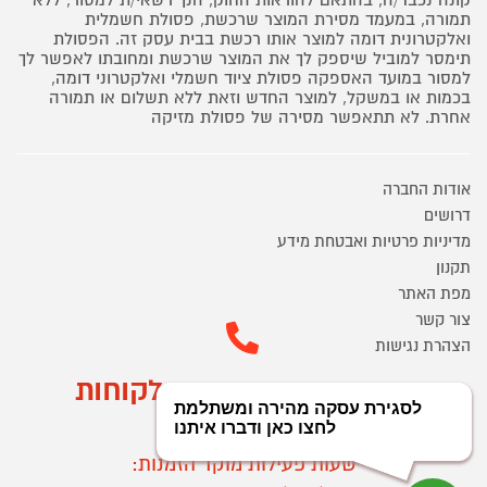
תמורה, במעמד מסירת המוצר שרכשת, פסולת חשמלית
ואלקטרונית דומה למוצר אותו רכשת בבית עסק זה. הפסולת
תימסר למוביל שיספק לך את המוצר שרכשת ומחובתו לאפשר לך
למסור במועד האספקה פסולת ציוד חשמלי ואלקטרוני דומה,
בכמות או במשקל, למוצר החדש וזאת ללא תשלום או תמורה
אחרת. לא תתאפשר מסירה של פסולת מזיקה
אודות החברה
דרושים
מדיניות פרטיות ואבטחת מידע
תקנון
מפת האתר
צור קשר
הצהרת נגישות
מוקד הזמנות ושירות לקוחות
03-9545370
שעות פעילות מוקד הזמנות: