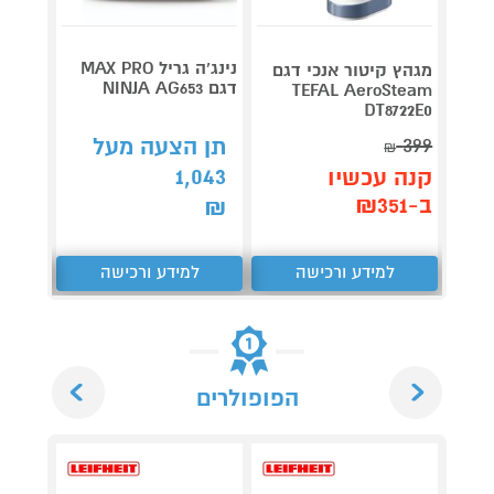
נינג’ה גריל MAX PRO
מגהץ קיטור אנכי דגם
מגהץ 
דגם NINJA AG653
TEFAL AeroSteam
FV5715E0 טפא
DT8722E0
349
₪
399
תן הצעה מעל
₪
קנה 
1,043
קנה עכשיו
ב-₪281
ב-₪351
₪
למידע ורכישה
למידע ורכישה
ל
Next
Previous
הפופולרים