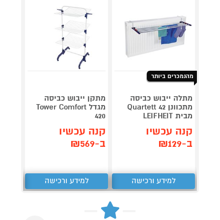
מהנמכרים ביותר
מתלה ייבוש כביסה
מתקן ייבוש כביסה
מתקן 
מתכוונן Quartett 42
מגדל Tower Comfort
 Solid
מבית LEIFHEIT
420
מבית LEIFHEIT
קנה עכשיו
קנה עכשיו
קנה 
ב-₪129
ב-₪569
ב-₪199
למידע ורכישה
למידע ורכישה
ל