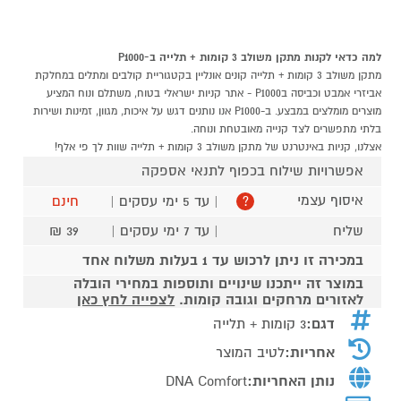
למה כדאי לקנות מתקן משולב 3 קומות + תלייה ב-P1000
מתקן משולב 3 קומות + תלייה קונים אונליין בקטגוריית קולבים ומתלים במחלקת
אביזרי אמבט וכביסה בP1000 - אתר קניות ישראלי בטוח, משתלם ונוח המציע
מוצרים מומלצים במבצע. ב-P1000 אנו נותנים דגש על איכות, מגוון, זמינות ושירות
בלתי מתפשרים לצד קנייה מאובטחת ונוחה.
אצלנו, קניות באינטרנט של מתקן משולב 3 קומות + תלייה שוות לך פי אלף!
אפשרויות שילוח בכפוף לתנאי אספקה
איסוף עצמי
| עד 5 ימי עסקים |
חינם
?
שליח
| עד 7 ימי עסקים |
39 ₪
במכירה זו ניתן לרכוש עד 1 בעלות משלוח אחד
במוצר זה ייתכנו שינויים ותוספות במחירי הובלה
לאזורים מרחקים וגובה קומות.
לצפייה לחץ כאן
דגם:
3 קומות + תלייה
אחריות:
לטיב המוצר
נותן האחריות:
DNA Comfort