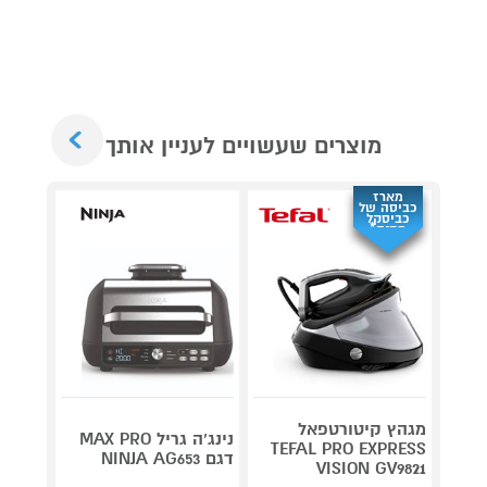
Next
מוצרים שעשויים לעניין אותך
מארז
כביסה של
כביסקל
מתנה*
מגהץ קיטורטפאל
נינג’ה גריל MAX PRO
מגהץ 
TEFAL PRO EXPRESS
דגם NINJA AG653
VISION GV9821
hards