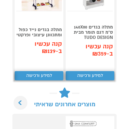
מתלה בגדים 140X80
מתלה 
מתלה בגדים נייד כפול
ס"מ דגם תומר מבית
ועיצוב
ומתכוונן עיצובי ופרקטי
TUDO DESIGN
הסדר 
קנה עכשיו
קנה עכשיו
קנה 
ב-₪129
ב-₪359
ב-₪99
למידע ורכישה
למידע ורכישה
ל
Next
מוצרים אחרונים שראיתי