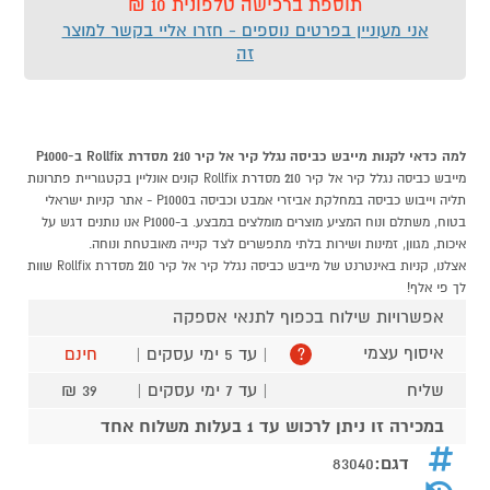
תוספת ברכישה טלפונית 10 ₪
אני מעוניין בפרטים נוספים - חזרו אליי בקשר למוצר
זה
למה כדאי לקנות מייבש כביסה נגלל קיר אל קיר 210 מסדרת Rollfix ב-P1000
מייבש כביסה נגלל קיר אל קיר 210 מסדרת Rollfix קונים אונליין בקטגוריית פתרונות
תליה וייבוש כביסה במחלקת אביזרי אמבט וכביסה בP1000 - אתר קניות ישראלי
בטוח, משתלם ונוח המציע מוצרים מומלצים במבצע. ב-P1000 אנו נותנים דגש על
איכות, מגוון, זמינות ושירות בלתי מתפשרים לצד קנייה מאובטחת ונוחה.
אצלנו, קניות באינטרנט של מייבש כביסה נגלל קיר אל קיר 210 מסדרת Rollfix שוות
לך פי אלף!
אפשרויות שילוח בכפוף לתנאי אספקה
איסוף עצמי
| עד 5 ימי עסקים |
חינם
?
שליח
| עד 7 ימי עסקים |
39 ₪
במכירה זו ניתן לרכוש עד 1 בעלות משלוח אחד
דגם:
83040