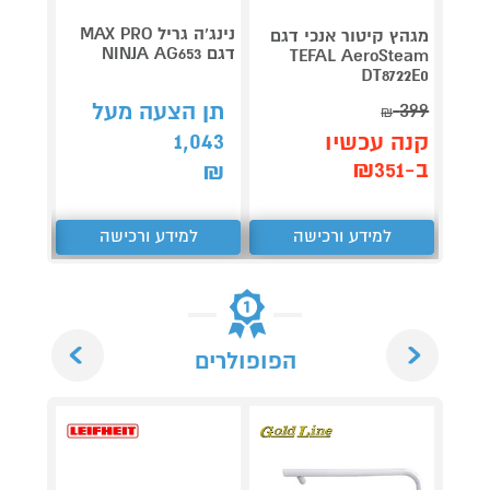
נינג’ה גריל MAX PRO
מגהץ קיטור אנכי דגם
מגהץ 
דגם NINJA AG653
TEFAL AeroSteam
FV5715E0 טפא
DT8722E0
349
₪
399
תן הצעה מעל
₪
קנה 
1,043
קנה עכשיו
ב-₪281
ב-₪351
₪
למידע ורכישה
למידע ורכישה
ל
Next
Previous
הפופולרים