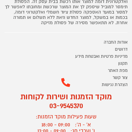
ואלקטרונית דומה למוצר אותו רכשת בבית עסק זה. הפסולת
תימסר למוביל שיספק לך את המוצר שרכשת ומחובתו לאפשר לך
למסור במועד האספקה פסולת ציוד חשמלי ואלקטרוני דומה,
בכמות או במשקל, למוצר החדש וזאת ללא תשלום או תמורה
אחרת. לא תתאפשר מסירה של פסולת מזיקה
אודות החברה
דרושים
מדיניות פרטיות ואבטחת מידע
תקנון
מפת האתר
צור קשר
הצהרת נגישות
מוקד הזמנות ושירות לקוחות
03-9545370
שעות פעילות מוקד הזמנות:
א' - ה':
09:00 - 18:00
ו' וערבי חג:
09:00 - 13:00