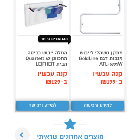
מהנמכרים ביותר
מתקן חשמלי לייבוש
מתלה ייבוש כביסה
מתקן 
מגבות דגם GoldLine
מתכוונן Quartett 42
ATL-6995W
מבית LEIFHEIT
420
קנה עכשיו
קנה עכשיו
קנה 
ב-₪199
ב-₪129
ב-₪569
למידע ורכישה
למידע ורכישה
ל
Next
מוצרים אחרונים שראיתי