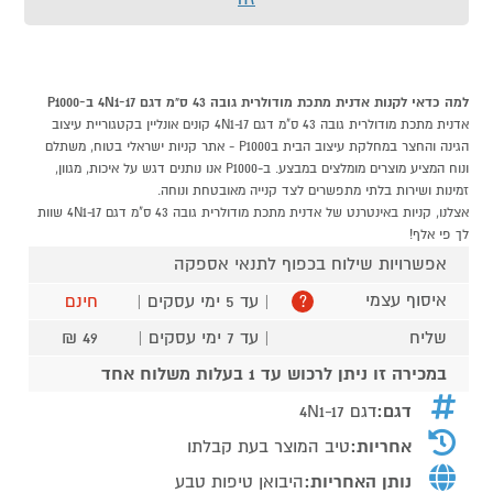
למה כדאי לקנות אדנית מתכת מודולרית גובה 43 ס"מ דגם 4N1-17 ב-P1000
אדנית מתכת מודולרית גובה 43 ס"מ דגם 4N1-17 קונים אונליין בקטגוריית עיצוב
הגינה והחצר במחלקת עיצוב הבית בP1000 - אתר קניות ישראלי בטוח, משתלם
ונוח המציע מוצרים מומלצים במבצע. ב-P1000 אנו נותנים דגש על איכות, מגוון,
זמינות ושירות בלתי מתפשרים לצד קנייה מאובטחת ונוחה.
אצלנו, קניות באינטרנט של אדנית מתכת מודולרית גובה 43 ס"מ דגם 4N1-17 שוות
לך פי אלף!
אפשרויות שילוח בכפוף לתנאי אספקה
איסוף עצמי
| עד 5 ימי עסקים |
חינם
?
שליח
| עד 7 ימי עסקים |
49 ₪
במכירה זו ניתן לרכוש עד 1 בעלות משלוח אחד
דגם:
דגם 4N1-17
אחריות:
טיב המוצר בעת קבלתו
נותן האחריות:
היבואן טיפות טבע