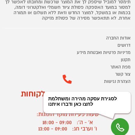
תימסר למוביל שיספק לך את המוצר שרכשת ומחובתו לאפשר לך
למסור במועד האספקה פסולת ציוד חשמלי ואלקטרוני דומה,
בכמות או במשקל, למוצר החדש וזאת ללא תשלום או תמורה
אחרת. לא תתאפשר מסירה של פסולת מזיקה
אודות החברה
דרושים
מדיניות פרטיות ואבטחת מידע
תקנון
מפת האתר
צור קשר
הצהרת נגישות
מוקד הזמנות ושירות לקוחות
03-9545370
שעות פעילות מוקד הזמנות:
א' - ה':
09:00 - 18:00
ו' וערבי חג:
09:00 - 13:00