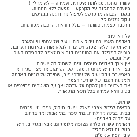
עשויה מתכת מגולוונת איכותית ועמידה – לא מחליד!
מיועדת להתקנה על הקרקע – מגיעה ללא תחתית.
מקנה הגבהה מהקרקע לטיפול נוח והגנה ממזיקים
ניקוז נוזלים קל
הרכבה עצמית פשוטה – כולל הוראות הרכבה מפורטות.
על האדנית:
האדנית מאפשרת גידול איכותי ויעיל של צמחי נוי ומאכל.
היא מגיעה ללא רצפה, ויש צורך למלא אותה באדמת תערובת
פורייה המכילה את החומרים הנחוצים לצמח להתפתח באופן
יעיל ומבוקר.
אין צורך באדנית פנימית, וניתן לשתול בה ישירות.
מצד אחד היא מנותקת מהקרקע הקיימת, אך מצד שני היא
מאפשרת ניקוז יעיל של עודפי מים, שמירה על טריות האדמה
ולמניעת רקבון של שורשי הצמח.
את האדנית ניתן למקם על אדמה ואף על משטחים מרוצפים או
בטון, והיא עמידה בכל תנאי מזג אויר.
שימוש:
מתאים לגידול צמחי מאכל, עשבי תיבול, צמחי נוי, פרחים -
בבית, בגינה קהילתית, בתי ספר, בתי אבות ואף ברחוב.
על מבנה האדנית:
האדנית עשויה פלדה מצופה אלומיניום, אבץ ומגנזיום, היא
מגולוונת ולא תחליד.
עובי הפח 0.6 מ"מ