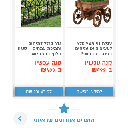
עגלת נוי מעץ מלא
גדר ברזל לתיחום
מתקן 
לעציצים או צמחים
ותמיכת צמחים – סט 5
לשימו
בגינה דגם P1001
חלקים דגם 605
ובמרפ
קנה עכשיו
קנה עכשיו
קנה 
ב-₪499
ב-₪499
ב-₪149
למידע ורכישה
למידע ורכישה
ל
Next
מוצרים אחרונים שראיתי