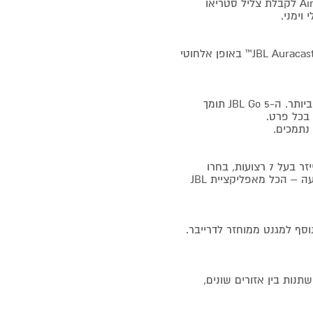
חברו שני רמקולים של JBL Go 5 יחד כדי לחבר אותם דרך AirTouch לקבלת צליל סטריאו
וימני.
הגיעו לגדולים יותר יחד על ידי חיבור מספר רמקולים התומכים ב-JBL Auracast™ באופן אלחוטי
חברו לחשמל והאזינו לרשימות ההשמעה שלכם בצורתן הטהורה ביותר. ה-JBL Go 5 תומך
 נתמכים.
הפכו את הרמקול שלכם לשלך. כוונו את הצליל שלכם עם איקוולייזר בעל 7 רצועות, בחרו
ערכות נושא של תאורה ועדכנו את הטכנולוגיה שלכם תוך כדי תנועה – הכל מאפליקציית JBL
JBL Go  ארוז עם פלסטיק ובד ממוחזרים ללא PVC, בנוסף למגנט ממוחזר לדרייבר.
JBL. הזמינות עשויה להשתנות בין אזורים שונים,