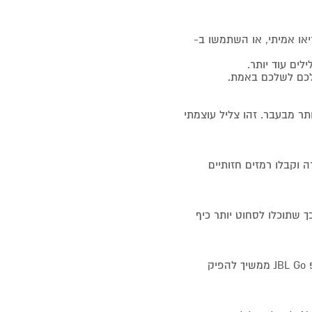
 AirTouch לקבלת צליל סטריאו אמיתי, או השתמשו ב-
ק יותר ובס עמוק יותר מבעבר. זהו צליל עוצמתי
 וקבלו רמזים חזותיים
 את הכיף עד 8 שעות, ועוד 2 שעות עם Playtime Boost. כך שתוכלו לסחוט יותר כיף
עם הגנה IP68 עמידות למים ולאבק ומבנה עמיד בפני נפילות, ה-JBL Go 5 ממשיך להפיק