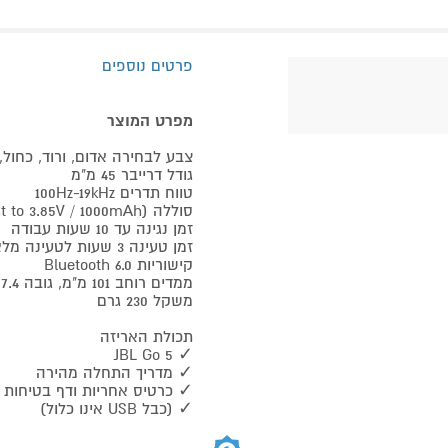
פרטים נוספים
מפרט המוצר
צבע לבחירה אדום, ורוד, כחול, 
גודל דרייבר 45 מ"מ
טווח תדרים 100Hz-19kHz
סוללה Li-ion 3.85Wh (equivalent to 3.85V / 1000mAh)
זמן נגינה עד 10 שעות עבודה
זמן טעינה 3 שעות לטעינה מלאה
קישוריות Bluetooth 6.0
ממדים רוחב 101 מ"מ, גובה 77.4 מ"מ, עומק 43 מ"מ
משקל 230 גרם
תכולת האריזה
✓ JBL Go 5
✓ מדריך התחלה מהירה
✓ כרטיס אחריות ודף בטיחות
✓ (כבל USB אינו כלול)