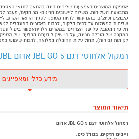
אספקת המוצרים באמצעות שליחים הינה בהתאם לתנאי האספקה
מתבצעת השליחות. משלוח ליישובים חריגים/ מרוחקים/ מעבר לקו 
קיבוצים וכיוצ"ב, בהם עשוי להיות מסופק לסניף הדואר הקרוב 
שליחות המשלוח עד לבית הלקוח, לרבות באזורים המוגבלים לגישה מ
חליפי המקובל על שני הצדדים. במקרים אלו יתאפשר ביטול עסקה
במקרה של הובלה חריגה, על פי שיקול דעתם הבלעדי של הספקים 
לקומות גבוהות), תחול עלות ההובלה במלואה, לרבות שימוש במנו
רמקול אלחוטי דגם JBL GO 5 אדום JBL - מידע נוסף
מידע כללי ומאפיינים
תיאור המוצר
רמקול אלחוטי דגם JBL GO 5 אדום
וייבים חזקים, בגודל כיס.