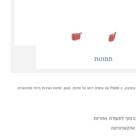
תמונות
רמקול אלחוטי דגם JBL GO 5 אדום קונים אונליין בקטגוריית רמקולים אלחוטיים במחלקת רמקולים ניידים בP1000 - אתר קניות ישראלי בטוח, משתלם ונוח המציע מוצרים מומלצים במבצע. ב-P1000 אנו נותנים דגש על איכות, מגוון, זמינות ושירות בלתי מתפשרים
 אלקטרוניקה