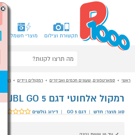
×
תקשורת וצילום
מוצרי חשמל
מח
ראשי
סמארטפונים, שעונים חכמים ואביזרים
רמקולים ניידים
רמקולי
רמקול אלחוטי דגם JBL GO 5 אדום
סוג מוצר: חדש
|
דגם GO 5
|
דירוג גולשים
עד 10 שעות נגינה