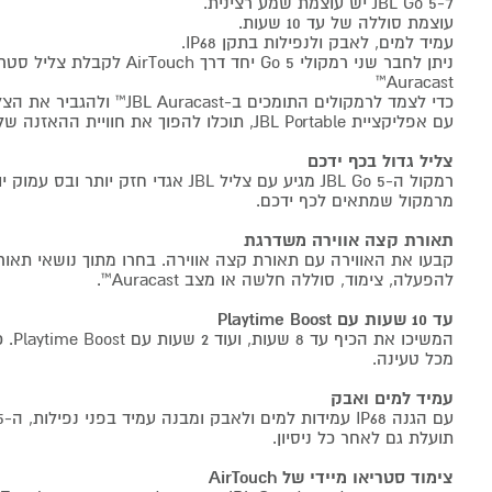
ל-JBL Go 5 יש עוצמת שמע רצינית.
עוצמת סוללה של עד 10 שעות.
עמיד למים, לאבק ולנפילות בתקן IP68.
ניתן לחבר שני רמקולי Go 5 יחד דרך
Auracast™
כדי לצמד לרמקולים התומכים ב-JBL Auracast™ ולהגביר את הצלילים עוד יותר.
עם אפליקציית JBL Portable, תוכלו להפוך את חוויית ההאזנה שלכם לשלכם באמת.
צליל גדול בכף ידכם
רמקול ה-JBL Go 5 מגיע עם צליל JBL אגדי חז
מרמקול שמתאים לכף ידכם.
תאורת קצה אווירה משדרגת
קבעו את האווירה עם תאורת קצה אווירה. בחרו מתוך נושאי תאורה
להפעלה, צימוד, סוללה חלשה או מצב Auracast™.
עד 10 שעות עם Playtime Boost
המשיכו
מכל טעינה.
עמיד למים ואבק
תועלת גם לאחר כל ניסיון.
צימוד סטריאו מיידי של AirTouch