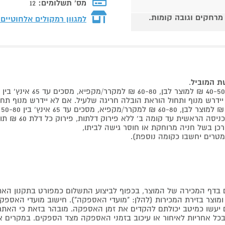
מס' תשלומים:
12
 מרחקים וגובה קומות.
למגוון רמקולים אלחוטיים
שת המוביל
.
 קומה ב' ללא פירוק דלתות, פירוק כל דלת 60 ₪ תוספת למוביל בבית.
דף המכירה של המוצר, בכפוף לביצוע התשלום כמפורט בתקנון האת
צר בזירת המכירות (להלן: "מועדי האספקה"). חישוב מועדי האספקה יה
קים יעשו כמיטב יכולתם להקדים את זמן האספקה. מובהר בזאת כי ה
כל אחריות לאיחור או עיכוב בזמני האספקה מצד הספקים. במקרים א