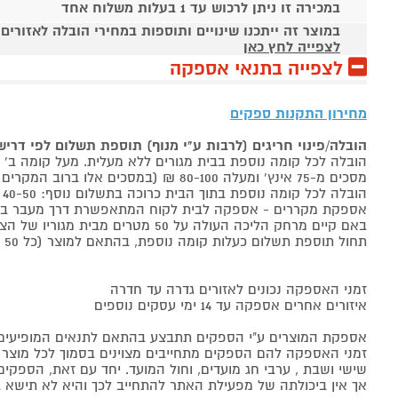
במכירה זו ניתן לרכוש עד 1 בעלות משלוח אחד
במוצר זה ייתכנו שינויים ותוספות במחירי הובלה לאזורים
לצפייה לחץ כאן
לצפייה בתנאי אספקה
מחירון התקנות ספקים
הובלה/פינוי חריגים (לרבות ע"י מנוף) תוספת תשלום לפי דרי
הובלה לכל קומה נוספת בבית מגורים ללא מעלית. מעל קומה ב' 40-50 ₪ למוצר לבן, 60-80 ₪ למקרר/מקפיא, מסכים עד 65 אינץ' בין 50-80 ₪
מסכים מ-75 אינץ' ומעלה 80-100 ₪ (במסכים אלו ברוב המקרים יידרש מנוף ותחול הוראת הובלה חריגה שלעיל. אם לא יידרש מנוף תחול תוספת הקומות כבר מהקומה הראשונה)
הובלה לכל קומה נוספת בתוך הבית כרוכה בתשלום נוסף: 40-50 ₪ למוצר לבן, 60-80 ₪ למקרר/מקפיא, מסכים עד 65 אינץ' בין 50-80 ₪, מסכים מ-75 אינץ' ומעלה 80-100 ₪.
אספקת מקררים - אספקה לבית לקוח המתאפשרת דרך מעבר בכניסה הראשית עד
באם קיים מרחק הליכה העולה על 50 מטרים מבית מגוריו של הצרכן בשל חניה מרוחקת או חוסר גישה לביתו,
תחול תוספת תשלום כעלות קומה נוספת, בהתאם למוצר (כל 50 מטרים יחשבו כקומה נוספת).
זמני האספקה נכונים לאזורים גדרה עד חדרה
איזורים אחרים אספקה עד 14 ימי עסקים נוספים
אספקת המוצרים ע"י הספקים תתבצע בהתאם לתנאים המופיעים ב
זמני האספקה להם הספקים מתחייבים מצוינים בסמוך לכל מוצר ומו
שישי ושבת , ערבי חג מועדים, וחול המועד. יחד עם זאת, הספ
אך אין ביכולתה של מפעילת האתר להתחייב לכך והיא לא תישא ב