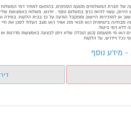
 של חברת המשלוחים מטעם הספקים, בהתאם למחיר דמי המשלוח ש
הירוק, עשוי להיות כרוך בתשלום נוסף . יודגש, משלוח באמצאות שליח
ליישוב או למזכירות היישוב ותתקבל הודעה על כך בבית הלקוח. במיד
בחינה ביטחונית ו/או תנאי מזג אוויר ו/או מצב העלול לסכן את חיי ה
 ללא דמי ביטול.
ו/או מי מטעמם (כגון הובלה שלא ניתן לבצעה באמצעות מדרגות או 
ף ככל ויידרש, על הלקוח
דירו