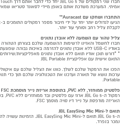
אמיתי. המערכת משדכת אותם באופן מיידי לסאונד סטריאו שמאלי 
התחברו ושחקו עם Auracast™
לקבלת צליל רחב וסוחף עוד יותר.
צליל טהור עם השמעה ללא אובדן נתונים
באודיו USB-C ללא אובדן נתונים להזרמה באיכות גבוהה שפוגעת בכל פרט.
* *דורש תוכן אודיו תואם ללא אובדן נתונים מאפליקציות/שירותים
התאם אישית עם אפליקציית JBL Portable
Portable.
פלסטיק ממוחזר, ללא PVC, בתוספת אריזת נייר מוסמכת FSC
רמקול ה-5
האריזה מודפסת על נייר דיו סויה מוסמך FSC.
תואם ל-JBL EasySing Mic Mini
ה-JBL Go 5 תואם ל- EasySing Mic Mini
נמכר בנפרד.