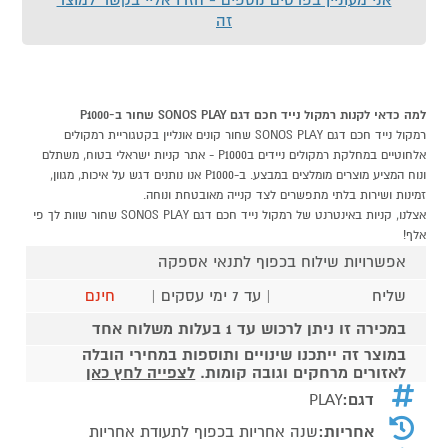
זה
למה כדאי לקנות רמקול נייד חכם דגם SONOS PLAY שחור ב-P1000
רמקול נייד חכם דגם SONOS PLAY שחור קונים אונליין בקטגוריית רמקולים
אלחוטיים במחלקת רמקולים ניידים בP1000 - אתר קניות ישראלי בטוח, משתלם
ונוח המציע מוצרים מומלצים במבצע. ב-P1000 אנו נותנים דגש על איכות, מגוון,
זמינות ושירות בלתי מתפשרים לצד קנייה מאובטחת ונוחה.
אצלנו, קניות באינטרנט של רמקול נייד חכם דגם SONOS PLAY שחור שוות לך פי
אלף!
אפשרויות שילוח בכפוף לתנאי אספקה
שליח
| עד 7 ימי עסקים |
חינם
במכירה זו ניתן לרכוש עד 1 בעלות משלוח אחד
במוצר זה ייתכנו שינויים ותוספות במחירי הובלה
לאזורים מרחקים וגובה קומות.
לצפייה לחץ כאן
דגם:
PLAY
אחריות:
שנה אחריות בכפוף לתעודת אחריות