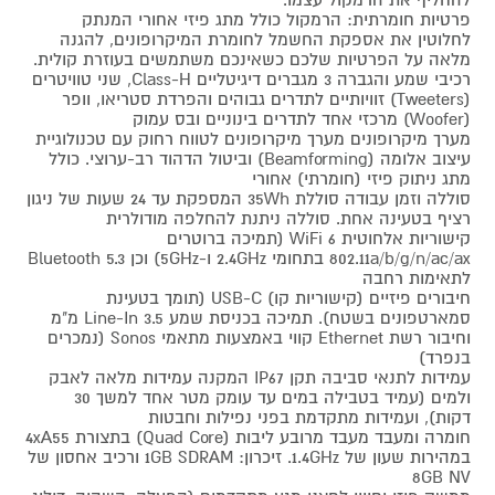
פרטיות חומרתית: הרמקול כולל מתג פיזי אחורי המנתק
לחלוטין את אספקת החשמל לחומרת המיקרופונים, להגנה
מלאה על הפרטיות שלכם כשאינכם משתמשים בעוזרת קולית.
רכיבי שמע והגברה 3 מגברים דיגיטליים Class-H, שני טוויטרים
(Tweeters) זוויותיים לתדרים גבוהים והפרדת סטריאו, וופר
(Woofer) מרכזי אחד לתדרים בינוניים ובס עמוק
מערך מיקרופונים מערך מיקרופונים לטווח רחוק עם טכנולוגיית
עיצוב אלומה (Beamforming) וביטול הדהוד רב-ערוצי. כולל
מתג ניתוק פיזי (חומרתי) אחורי
סוללה וזמן עבודה סוללת 35Wh המספקת עד 24 שעות של ניגון
רציף בטעינה אחת. סוללה ניתנת להחלפה מודולרית
קישוריות אלחוטית WiFi 6 (תמיכה ברוטרים
802.11a/b/g/n/ac/ax בתחומי 2.4GHz ו-5GHz) וכן Bluetooth 5.3
לתאימות רחבה
חיבורים פיזיים (קישוריות קו) USB-C (תומך בטעינת
סמארטפונים בשטח). תמיכה בכניסת שמע Line-In 3.5 מ"מ
וחיבור רשת Ethernet קווי באמצעות מתאמי Sonos (נמכרים
בנפרד)
עמידות לתנאי סביבה תקן IP67 המקנה עמידות מלאה לאבק
ולמים (עמיד בטבילה במים עד עומק מטר אחד למשך 30
דקות), ועמידות מתקדמת בפני נפילות וחבטות
חומרה ומעבד מעבד מרובע ליבות (Quad Core) בתצורת 4xA55
במהירות שעון של 1.4GHz. זיכרון: 1GB SDRAM ורכיב אחסון של
8GB NV