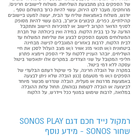
של הספקים בהן מתבצעת השליחות. משלוח ליישובים חריגים/
מרוחקים/ מעבר לקו הירוק, עשוי להיות כרוך בתשלום נוסף .
יודגש, משלוח באמצאות שליח עד הבית, יעשה למעט ביישובים
קהילתיים, כפרים, קיבוצים וכיוצ"ב, בהם עשוי להיות מסופק
לסניף הדואר הקרוב ליישוב או למזכירות היישוב ותתקבל
הודעה על כך בבית הלקוח. במידה ואין ביכולתה של חברת
המשלוחים מטעם הספקים לבצע את שליחות המשלוח עד
לבית הלקוח, לרבות באזורים המוגבלים לגישה מבחינה
ביטחונית ו/או תנאי מזג אוויר ו/או מצב העלול לסכן את חיי
השליחים, יובהר העניין ללקוח על ידי הספק ויימצא פתרון
חליפי המקובל על שני הצדדים. במקרים אלו יתאפשר ביטול
עסקה ללא דמי ביטול.
במקרה של הובלה חריגה, על פי שיקול דעתם הבלעדי של
הספקים ו/או מי מטעמם (כגון הובלה שלא ניתן לבצעה
באמצעות מדרגות או מעלית, הובלה שנדרש מכשור מיוחד
לביצועה או הובלה לקומות גבוהות), תחול עלות ההובלה
במלואה, לרבות שימוש במנוף ככל ויידרש, על הלקוח
רמקול נייד חכם דגם SONOS PLAY
שחור SONOS - מידע נוסף