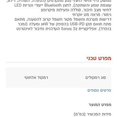
ממשק פיזי וחיווי לחצני מגע מתקדמים (הפעלה, השהיה, דילוג,
עוצמת שמע והשתקה), לחצן Bluetooth ייעודי ונוריות LED
לחיווי מצב חיבור, סוללה ופעילות מיקרופון
גימור: מראה מט יוקרתי
דרישות מערכת וחשמל מקור חשמל קרוב להטענה, מתאם
מתח תואם תקן USB-PD בהספק של 18W ומעלה (נמכר
בנפרד), אפליקציית Sonos S2 העדכנית וחיבור לאינטרנט
מפרט טכני
סוג רמקולים
רמקול אלחוטי
פרטים נוספים
מפרט המוצר
מידות המכשיר (במ"מ)