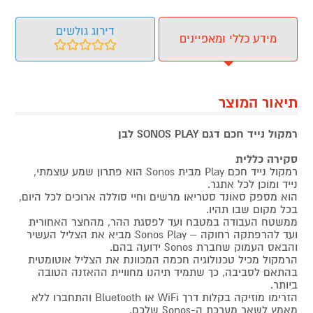
דירוג גולשים
מידע כללי ומאפיינים
תיאור המוצר
רמקול נייד חכם דגם SONOS PLAY לבן
סקירה כללית
רמקול נייד חכם Play מבית Sonos הוא פתרון שמע עוצמתי,
נייד ומוכן לכל אתגר.
הוא מספק סאונד סטריאו מרשים וחיי סוללה ארוכים לכל היום,
בכל מקום שבו תהיו.
ממשטח העבודה במטבח ועד לפסגת ההר, מהחצר האחורית
ועד להרפתקה רחוקה – Sonos Play מביא את הצליל העשיר
והבאס העמוק שחברת Sonos ידועה בהם.
הרמקול מכיל טכנולוגיה חכמה המכוונת את הצליל אוטומטית
בהתאם לסביבה, כך שתמיד תיהנו מחוויית ההאזנה הטובה
ביותר.
הזרימו מוזיקה בקלות דרך WiFi או Bluetooth והתחברו ללא
מאמץ לשאר מערכת ה-Sonos שלכם.