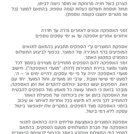
הצרכן בשל חניה מרוחקת או חוסר גישה לביתו,
תחול תוספת תשלום כעלות קומה נוספת, בהתאם למוצר (כל
50 מטרים יחשבו כקומה נוספת).
זמני האספקה נכונים לאזורים גדרה עד חדרה
איזורים אחרים אספקה עד 14 ימי עסקים נוספים
אספקת המוצרים ע"י הספקים תתבצע בהתאם לתנאים
המופיעים בדף המכירה של המוצר, בכפוף לביצוע התשלום
כמפורט בתקנון האתר.
זמני האספקה להם הספקים מתחייבים מצוינים בסמוך לכל
מוצר ומוצר בזירת המכירות (להלן: "מועדי האספקה"). חישוב
מועדי האספקה יהיה על פי ימי עסקים, דהיינו ימים א' – ה',
למעט ימי שישי ושבת , ערבי חג מועדים, וחול המועד. יחד עם
זאת, הספקים יעשו כמיטב יכולתם להקדים את זמן האספקה.
מובהר בזאת כי האתר עושה כל מאמץ מול הספקים להבטיח
את האספקה בזמן אך אין ביכולתה של מפעילת האתר
להתחייב לכך והיא לא תישא בכל אחריות לאיחור או עיכוב
בזמני האספקה מצד הספקים. במקרים אלו יתאפשר ביטול
עסקה ללא דמי ביטול.
אספקת המוצרים באמצעות שליחים הינה בהתאם לתנאי
האספקה של חברת המשלוחים מטעם הספקים, בהתאם
למחיר דמי המשלוח שנקבע באתר ובכפוף לרשימת היישובים