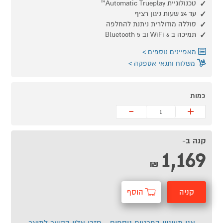
טכנולוגיית Automatic Trueplay™
עד 24 שעות ניגון רציף
סוללה מודולרית ניתנת להחלפה
תמיכה ב WiFi 6 וב Bluetooth 5
מאפיינים נוספים
משלוח ותנאי אספקה
כמות
-
+
קנה ב-
1,169
₪
קניה
הוסף
מהירה
לסל
אני מעוניין בפרטים נוספים - חזרו אליי בקשר למוצר