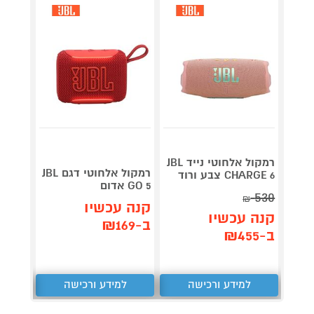
רמקול אלחוטי נייד JBL
ögtalare
רמקול אלחוטי דגם JBL
CHARGE 6 צבע ורוד
GO 5 אדום
530
₪
תן 
קנה עכשיו
קנה עכשיו
931
ב-₪169
ב-₪455
₪
למידע ורכישה
למידע ורכישה
ל