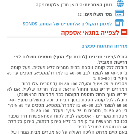
נותן האחריות:
היבואן מודן אלקטרוניקה
מס' תשלומים:
12
למגוון רמקולים אלחוטיים של המותג
SONOS
לצפייה בתנאי אספקה
מחירון התקנות ספקים
הובלה/פינוי חריגים (לרבות ע"י מנוף) תוספת תשלום לפי
דרישת המוביל
.
הובלה לכל קומה נוספת בבית מגורים ללא מעלית. מעל קומה
ב' 40-50 ₪ למוצר לבן, 60-80 ₪ למקרר/מקפיא, מסכים עד 65
אינץ' בין 50-80 ₪
מסכים מ-75 אינץ' ומעלה 80-100 ₪ (במסכים אלו ברוב
המקרים יידרש מנוף ותחול הוראת הובלה חריגה שלעיל. אם לא
יידרש מנוף תחול תוספת הקומות כבר מהקומה הראשונה)
הובלה לכל קומה נוספת בתוך הבית כרוכה בתשלום נוסף: 40-
50 ₪ למוצר לבן, 60-80 ₪ למקרר/מקפיא, מסכים עד 65 אינץ'
בין 50-80 ₪, מסכים מ-75 אינץ' ומעלה 80-100 ₪.
אספקת מקררים - אספקה לבית לקוח המתאפשרת דרך מעבר
בכניסה הראשית עד קומה ב' ללא פירוק דלתות, פירוק כל דלת
60 ₪ תוספת למוביל בבית.
באם קיים מרחק הליכה העולה על 50 מטרים מבית מגוריו של