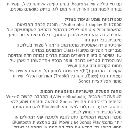
עם חיי סוללה של 24 hours, בסיס טעינה אלחוטי כלול, ועמידות
גבוהה לפגעי מזג האוויר, הוא מוכן לנגן בדיוק כשאתם מוכנים.
טכנולוגיות שמע וטיפול בצליל
טכנולוגיית Automatic Trueplay™: תוכנה חכמה המבצעת
התאמות וכיול אוטומטי לצליל הרמקול בהתאם לאקוסטיקה של
הסביבה בה הוא נמצא ולתוכן המנוגן, כדי להבטיח איכות שמע
מיטבית בכל רגע נתון.
ארכיטקטורה אקוסטית מתקדמת: הרמקול מצויד בשלושה
מגברים דיגיטליים מסוג Class-H המכוונים במדויק,
שני טוויטרים בזווית היוצרים תגובת תדרים גבוהה חדה ומדויקת
עם הפרדת סטריאו ברורה, ווופר מרכזי אחד לשחזור נאמן של
תחום הקולות ובס עמוק ועשיר.
אקולייזר מתכוונן (EQ): אפשרות לכוונון קל ומותאם אישית של
עוצמת הבס (Bass), הטרבל (Treble) והווליום הכללי ישירות
מתוך אפליקציית Sonos.
נוחות הפעלה, קישוריות ופונקציות חכמות
השמעה דו-מצבית (WiFi + Bluetooth): התחברו לרשת ה-WiFi
הביתית כדי ליהנות מחוויית Sonos המלאה והזרמת שמע ללא
דחיסה, או עברו בקלות למצב Bluetooth 5.3 להזרמת מוזיקה
מכל מכשיר נייד מחוץ לבית.
סנכרון וקיבוץ רמקולים: ניתן לקבץ ולסנכרן שני רמקולים או
יותר מדגמי Sonos Play או Move 2 (גם באמצעות Bluetooth
מחוץ לבית) כדי למלא את חלל הפיקניק או הקמפינג בצליל