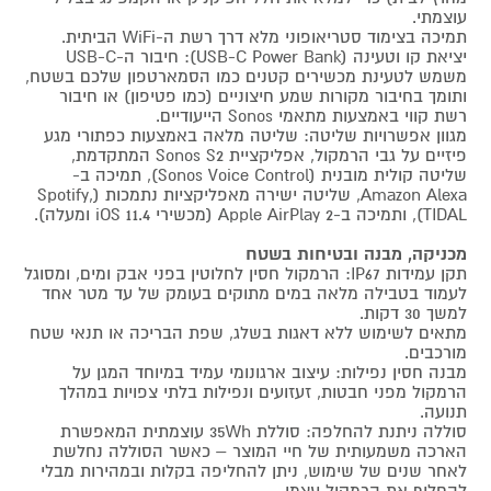
עוצמתי.
תמיכה בצימוד סטריאופוני מלא דרך רשת ה-WiFi הביתית.
יציאת קו וטעינה (USB-C Power Bank): חיבור ה-USB-C
משמש לטעינת מכשירים קטנים כמו הסמארטפון שלכם בשטח,
ותומך בחיבור מקורות שמע חיצוניים (כמו פטיפון) או חיבור
רשת קווי באמצעות מתאמי Sonos הייעודיים.
מגוון אפשרויות שליטה: שליטה מלאה באמצעות כפתורי מגע
פיזיים על גבי הרמקול, אפליקציית Sonos S2 המתקדמת,
שליטה קולית מובנית (Sonos Voice Control), תמיכה ב-
Amazon Alexa, שליטה ישירה מאפליקציות נתמכות (Spotify,
TIDAL), ותמיכה ב-Apple AirPlay 2 (מכשירי iOS 11.4 ומעלה).
מכניקה, מבנה ובטיחות בשטח
תקן עמידות IP67: הרמקול חסין לחלוטין בפני אבק ומים, ומסוגל
לעמוד בטבילה מלאה במים מתוקים בעומק של עד מטר אחד
למשך 30 דקות.
מתאים לשימוש ללא דאגות בשלג, שפת הבריכה או תנאי שטח
מורכבים.
מבנה חסין נפילות: עיצוב ארגונומי עמיד במיוחד המגן על
הרמקול מפני חבטות, זעזועים ונפילות בלתי צפויות במהלך
תנועה.
סוללה ניתנת להחלפה: סוללת 35Wh עוצמתית המאפשרת
הארכה משמעותית של חיי המוצר – כאשר הסוללה נחלשת
לאחר שנים של שימוש, ניתן להחליפה בקלות ובמהירות מבלי
להחליף את הרמקול עצמו.