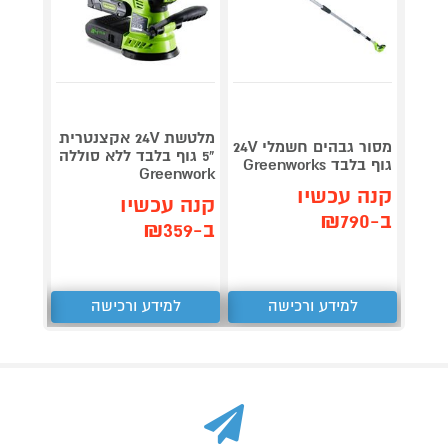
מלטשת 24V אקצנטרית
מסור גבהים חשמלי 24V
"5 גוף בלבד ללא סוללה
גוף בלבד Greenworks
Greenwork
סוללה 4.0Ah+מט
קנה עכשיו
קנה עכשיו
קנה 
ב-₪790
ב-₪359
ב-₪1,359
למידע ורכישה
למידע ורכישה
ל