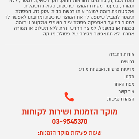
קונה נכבד/ה, בהתאם להוראות החוק, הנך רשאי/ת למסור, ללא
תמורה, במעמד מסירת המוצר שרכשת, פסולת חשמלית
ואלקטרונית דומה למוצר אותו רכשת בבית עסק זה. הפסולת
תימסר למוביל שיספק לך את המוצר שרכשת ומחובתו לאפשר לך
למסור במועד האספקה פסולת ציוד חשמלי ואלקטרוני דומה,
בכמות או במשקל, למוצר החדש וזאת ללא תשלום או תמורה
אחרת. לא תתאפשר מסירה של פסולת מזיקה
אודות החברה
דרושים
מדיניות פרטיות ואבטחת מידע
תקנון
מפת האתר
צור קשר
הצהרת נגישות
מוקד הזמנות ושירות לקוחות
03-9545370
שעות פעילות מוקד הזמנות: