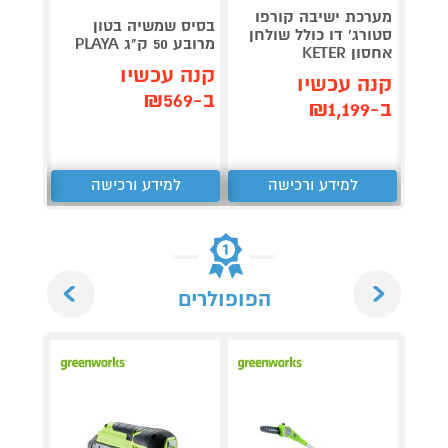
מערכת ישיבה קורפו
טאבון
בסיס שמשיה בטון
סטורג' דו כולל שולחן
דג
מרובע 50 ק"ג PLAYA
אחסון KETER
rno 13
קנה עכשיו
קנה עכשיו
קנה 
ב-₪569
ב-₪1,199
ב-₪1,490
למידע ורכישה
למידע ורכישה
ל
Next
Previous
הפופולרים