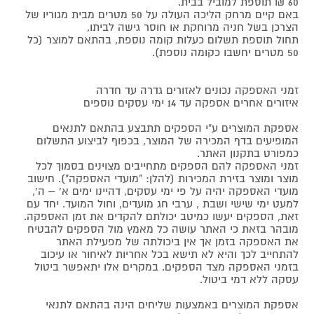
60 ₪ תוספת למוביל בבית.
באם קיים מרחק הליכה העולה על 50 מטרים מבית מגוריו של
הצרכן בשל חניה מרוחקת או חוסר גישה לביתו,
תחול תוספת תשלום כעלות קומה נוספת, בהתאם למוצר (כל
50 מטרים יחשבו כקומה נוספת).
זמני האספקה נכונים לאזורים גדרה עד חדרה
איזורים אחרים אספקה עד 14 ימי עסקים נוספים
אספקת המוצרים ע"י הספקים תתבצע בהתאם לתנאים
המופיעים בדף המכירה של המוצר, בכפוף לביצוע התשלום
כמפורט בתקנון האתר.
זמני האספקה להם הספקים מתחייבים מצוינים בסמוך לכל
מוצר ומוצר בזירת המכירות (להלן: "מועדי האספקה"). חישוב
מועדי האספקה יהיה על פי ימי עסקים, דהיינו ימים א' – ה',
למעט ימי שישי ושבת , ערבי חג מועדים, וחול המועד. יחד עם
זאת, הספקים יעשו כמיטב יכולתם להקדים את זמן האספקה.
מובהר בזאת כי האתר עושה כל מאמץ מול הספקים להבטיח
את האספקה בזמן אך אין ביכולתה של מפעילת האתר
להתחייב לכך והיא לא תישא בכל אחריות לאיחור או עיכוב
בזמני האספקה מצד הספקים. במקרים אלו יתאפשר ביטול
עסקה ללא דמי ביטול.
אספקת המוצרים באמצעות שליחים הינה בהתאם לתנאי