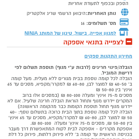
הספק ובכפוף לתעודת אחריות
נותן האחריות:
היבואן הרשמי שריג אלקטריק
מס' תשלומים:
16
למגוון אפייה, בישול, טיגון של המותג
NINJA
לצפייה בתנאי אספקה
מחירון התקנות ספקים
הובלה/פינוי חריגים (לרבות ע"י מנוף) תוספת תשלום לפי
דרישת המוביל
.
הובלה לכל קומה נוספת בבית מגורים ללא מעלית. מעל קומה
ב' 40-50 ₪ למוצר לבן, 60-80 ₪ למקרר/מקפיא, מסכים עד 65
אינץ' בין 50-80 ₪
מסכים מ-75 אינץ' ומעלה 80-100 ₪ (במסכים אלו ברוב
המקרים יידרש מנוף ותחול הוראת הובלה חריגה שלעיל. אם לא
יידרש מנוף תחול תוספת הקומות כבר מהקומה הראשונה)
הובלה לכל קומה נוספת בתוך הבית כרוכה בתשלום נוסף: 40-
50 ₪ למוצר לבן, 60-80 ₪ למקרר/מקפיא, מסכים עד 65 אינץ'
בין 50-80 ₪, מסכים מ-75 אינץ' ומעלה 80-100 ₪.
אספקת מקררים - אספקה לבית לקוח המתאפשרת דרך מעבר
בכניסה הראשית עד קומה ב' ללא פירוק דלתות, פירוק כל דלת