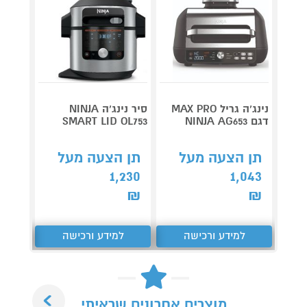
נינג’ה גריל MAX PRO
סיר נינג‘ה NINJA
דגם NINJA AG653
SMART LID OL753
נינג'ה
תן הצעה מעל
תן הצעה מעל
תן 
1,230
1,043
749
₪
₪
₪
למידע ורכישה
למידע ורכישה
ל
Next
מוצרים אחרונים שראיתי