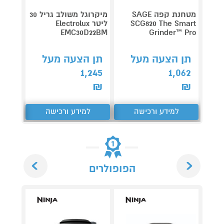
מטחנת קפה SAGE
מיקרוגל משולב גריל 30
SCG820 The Smart
ליטר Electrolux
מזנון 
EMC30D22BM
Grinder™ Pro
מגירות
אפור KETER
תן הצעה מעל
תן הצעה מעל
קנה 
1,245
1,062
ב-₪969
₪
₪
למידע ורכישה
למידע ורכישה
ל
Next
Previous
הפופולרים