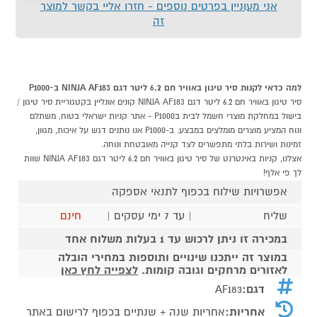
אני מעוניין בפרטים נוספים - חזרו אליי בקשר למוצר
זה
למה כדאי לקנות סיר טיגון באוויר חם 6.2 ליטר דגם NINJA AF183 ב-P1000
סיר טיגון באוויר חם 6.2 ליטר דגם NINJA AF183 קונים אונליין בקטגוריית סיר טיגון /
בישול במחלקת מוצרי חשמל לבית בP1000 - אתר קניות ישראלי בטוח, משתלם
ונוח המציע מוצרים מומלצים במבצע. ב-P1000 אנו נותנים דגש על איכות, מגוון,
זמינות ושירות בלתי מתפשרים לצד קנייה מאובטחת ונוחה.
אצלנו, קניות באינטרנט של סיר טיגון באוויר חם 6.2 ליטר דגם NINJA AF183 שוות
לך פי אלף!
אפשרויות שילוח בכפוף לתנאי אספקה
שליח
| עד 7 ימי עסקים |
חינם
במכירה זו ניתן לרכוש עד 1 בעלות משלוח אחד
במוצר זה ייתכנו שינויים ותוספות במחירי הובלה
לאזורים מרחקים וגובה קומות.
לצפייה לחץ כאן
דגם:
AF183
אחריות:
אחריות שנה + שנתיים בכפוף לרישום באתר