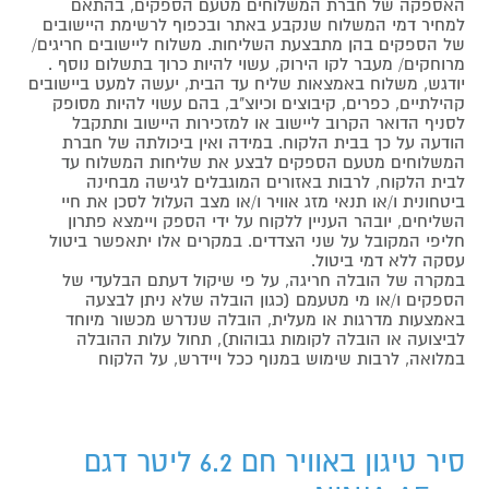
האספקה של חברת המשלוחים מטעם הספקים, בהתאם
למחיר דמי המשלוח שנקבע באתר ובכפוף לרשימת היישובים
של הספקים בהן מתבצעת השליחות. משלוח ליישובים חריגים/
מרוחקים/ מעבר לקו הירוק, עשוי להיות כרוך בתשלום נוסף .
יודגש, משלוח באמצאות שליח עד הבית, יעשה למעט ביישובים
קהילתיים, כפרים, קיבוצים וכיוצ"ב, בהם עשוי להיות מסופק
לסניף הדואר הקרוב ליישוב או למזכירות היישוב ותתקבל
הודעה על כך בבית הלקוח. במידה ואין ביכולתה של חברת
המשלוחים מטעם הספקים לבצע את שליחות המשלוח עד
לבית הלקוח, לרבות באזורים המוגבלים לגישה מבחינה
ביטחונית ו/או תנאי מזג אוויר ו/או מצב העלול לסכן את חיי
השליחים, יובהר העניין ללקוח על ידי הספק ויימצא פתרון
חליפי המקובל על שני הצדדים. במקרים אלו יתאפשר ביטול
עסקה ללא דמי ביטול.
במקרה של הובלה חריגה, על פי שיקול דעתם הבלעדי של
הספקים ו/או מי מטעמם (כגון הובלה שלא ניתן לבצעה
באמצעות מדרגות או מעלית, הובלה שנדרש מכשור מיוחד
לביצועה או הובלה לקומות גבוהות), תחול עלות ההובלה
במלואה, לרבות שימוש במנוף ככל ויידרש, על הלקוח
סיר טיגון באוויר חם 6.2 ליטר דגם