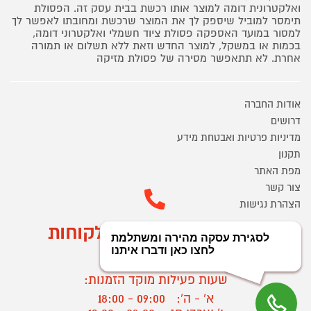
ואלקטרונית דומה למוצר אותו רכשת בבית עסק זה. הפסולת
תימסר למוביל שיספק לך את המוצר שרכשת ומחובתו לאפשר לך
למסור במועד האספקה פסולת ציוד חשמלי ואלקטרוני דומה,
בכמות או במשקל, למוצר החדש וזאת ללא תשלום או תמורה
אחרת. לא תתאפשר מסירה של פסולת מזיקה
אודות החברה
דרושים
מדיניות פרטיות ואבטחת מידע
תקנון
מפת האתר
צור קשר
הצהרת נגישות
מוקד הזמנות ושירות לקוחות
03-9545370
שעות פעילות מוקד הזמנות:
א' - ה':
09:00 - 18:00