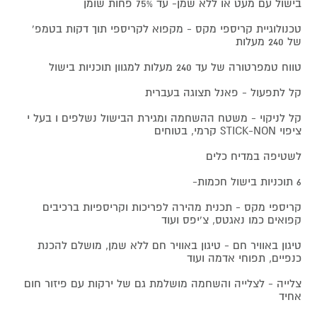
בישול עם מעט או ללא שמן- עד 75% פחות שומן
טכנולוגיית קריספי מקס - מקפוא לקריספי תוך דקות בטמפ'
של 240 מעלות
טווח טמפרטורה של עד 240 מעלות למגוון תוכניות בישול
קל לתפעול - פאנל תצוגה בעברית
קל לניקוי - משטח ההשחמה ומגירת הבישול נשלפים ו בעל י
ציפוי STICK-NON קרמי, בטוחים
לשטיפה במדיח כלים
6 תוכניות בישול חכמות-
קריספי מקס - תכנית מהירה לפריכות וקריספיות ברכיבים
קפואים כמו נאגטס, צ'יפס ועוד
טיגון באוויר חם - טיגון באוויר חם ללא שמן, מושלם להכנת
כנפיים, תפוחי אדמה ועוד
צלייה - לצלייה והשחמה מושלמת גם של ירקות עם פיזור חום
אחיד