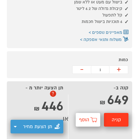
בישול עם מעט או ללא שמן
קיבולת גדולה של 6.2 ליטר
קל לתפעול
6 תוכניות בישול חכמות
מאפיינים נוספים
משלוח ותנאי אספקה
כמות
-
+
קנה ב-
תן הצעה יותר מ -
649
?
446
₪
₪
או
קניה
הוסף
תן הצעת מחיר
מהירה
לסל