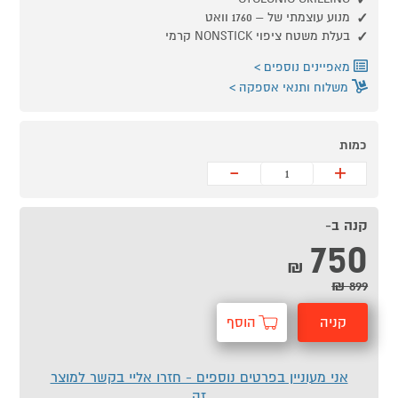
מנוע עוצמתי של – 1760 וואט
בעלת משטח ציפוי NONSTICK קרמי
מאפיינים נוספים
משלוח ותנאי אספקה
כמות
-
+
קנה ב-
750
₪
899 ₪
קניה
הוסף
מהירה
לסל
אני מעוניין בפרטים נוספים - חזרו אליי בקשר למוצר
זה