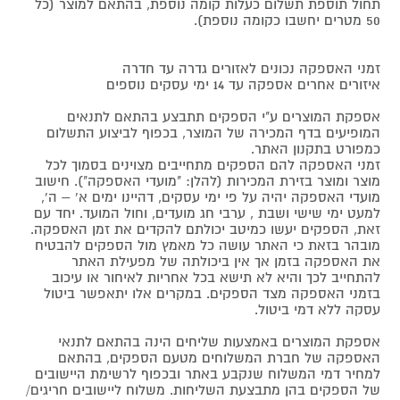
תחול תוספת תשלום כעלות קומה נוספת, בהתאם למוצר (כל
50 מטרים יחשבו כקומה נוספת).
זמני האספקה נכונים לאזורים גדרה עד חדרה
איזורים אחרים אספקה עד 14 ימי עסקים נוספים
אספקת המוצרים ע"י הספקים תתבצע בהתאם לתנאים
המופיעים בדף המכירה של המוצר, בכפוף לביצוע התשלום
כמפורט בתקנון האתר.
זמני האספקה להם הספקים מתחייבים מצוינים בסמוך לכל
מוצר ומוצר בזירת המכירות (להלן: "מועדי האספקה"). חישוב
מועדי האספקה יהיה על פי ימי עסקים, דהיינו ימים א' – ה',
למעט ימי שישי ושבת , ערבי חג מועדים, וחול המועד. יחד עם
זאת, הספקים יעשו כמיטב יכולתם להקדים את זמן האספקה.
מובהר בזאת כי האתר עושה כל מאמץ מול הספקים להבטיח
את האספקה בזמן אך אין ביכולתה של מפעילת האתר
להתחייב לכך והיא לא תישא בכל אחריות לאיחור או עיכוב
בזמני האספקה מצד הספקים. במקרים אלו יתאפשר ביטול
עסקה ללא דמי ביטול.
אספקת המוצרים באמצעות שליחים הינה בהתאם לתנאי
האספקה של חברת המשלוחים מטעם הספקים, בהתאם
למחיר דמי המשלוח שנקבע באתר ובכפוף לרשימת היישובים
של הספקים בהן מתבצעת השליחות. משלוח ליישובים חריגים/