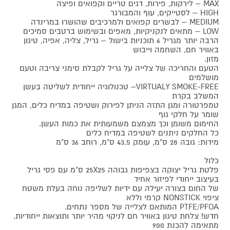
MAX – לירקות, פירות, דגים טריים וקפואים ופיצה
HIGH – לסטייקים, עוף והמבורגר
MEDIUM – לבשרים קפואים ולמרכיבים שהושרו במרינדה
LOW – מתאים לנקניקיות, מאפים ובשימוש ברטבים סמיכים
הרבה יותר מגריל 6 תוכניות בישול – גריל, צליה, אפיה, טיגון
באוויר חם, השחמה וייבוש
מזון.
הטעם והחריכה של צלייה על גריל לקבלת סימני צריבה וטעם
מושלמים
VIRTUALY SMOKE-FREE– טכנולוגיה ייחודית לשליטה בעשן
המשלב בקרת
טמפרטורה ומגן התזה הניתן לפירוק ושטיפה במדיח כלים, המגן
שומר על חלקי גוף
החימום משומן וכך מצמצם משמעותית את כמות העשן.
כל החלקים ניתנים לשטיפה במדיח כלים
מידות: גובה 28 ס"מ, עומק 43.5 ס"מ, רוחב 36 ס"מ
כלול
פלטת גריל יצוקה בצפיפות גבוהה 25X25 ס"מ עם פסי גריל
בעיצוב ייחודי לפיזור אחיד
של החום בצורה יעילה עם ידיות לשליפה נוחה בעלת משטח
ציפוי NONSTICK קרמי וללא
PTFE/PFOA המותאם לצלייה של מספר נתחים.
חדש! צלחת טיגון באוויר חם לניקוי מהיר יותר ותוצאות ייחודיות.
מתאימה להכנת 900