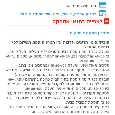
מס' תשלומים:
16
למגוון אפייה, בישול, טיגון של המותג
NINJA
לצפייה בתנאי אספקה
מחירון התקנות ספקים
הובלה/פינוי חריגים (לרבות ע"י מנוף) תוספת תשלום לפי
דרישת המוביל
.
הובלה לכל קומה נוספת בבית מגורים ללא מעלית. מעל קומה
ב' 40-50 ₪ למוצר לבן, 60-80 ₪ למקרר/מקפיא, מסכים עד 65
אינץ' בין 50-80 ₪
מסכים מ-75 אינץ' ומעלה 80-100 ₪ (במסכים אלו ברוב
המקרים יידרש מנוף ותחול הוראת הובלה חריגה שלעיל. אם לא
יידרש מנוף תחול תוספת הקומות כבר מהקומה הראשונה)
הובלה לכל קומה נוספת בתוך הבית כרוכה בתשלום נוסף: 40-
50 ₪ למוצר לבן, 60-80 ₪ למקרר/מקפיא, מסכים עד 65 אינץ'
בין 50-80 ₪, מסכים מ-75 אינץ' ומעלה 80-100 ₪.
אספקת מקררים - אספקה לבית לקוח המתאפשרת דרך מעבר
בכניסה הראשית עד קומה ב' ללא פירוק דלתות, פירוק כל דלת
60 ₪ תוספת למוביל בבית.
באם קיים מרחק הליכה העולה על 50 מטרים מבית מגוריו של
הצרכן בשל חניה מרוחקת או חוסר גישה לביתו,