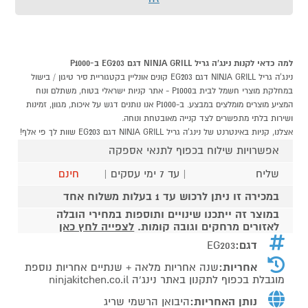
למה כדאי לקנות נינג'ה גריל NINJA GRILL דגם EG203 ב-P1000
נינג'ה גריל NINJA GRILL דגם EG203 קונים אונליין בקטגוריית סיר טיגון / בישול
במחלקת מוצרי חשמל לבית בP1000 - אתר קניות ישראלי בטוח, משתלם ונוח
המציע מוצרים מומלצים במבצע. ב-P1000 אנו נותנים דגש על איכות, מגוון, זמינות
ושירות בלתי מתפשרים לצד קנייה מאובטחת ונוחה.
אצלנו, קניות באינטרנט של נינג'ה גריל NINJA GRILL דגם EG203 שוות לך פי אלף!
אפשרויות שילוח בכפוף לתנאי אספקה
שליח
| עד 7 ימי עסקים |
חינם
במכירה זו ניתן לרכוש עד 1 בעלות משלוח אחד
במוצר זה ייתכנו שינויים ותוספות במחירי הובלה
לאזורים מרחקים וגובה קומות.
לצפייה לחץ כאן
דגם:
EG203
אחריות:
שנה אחריות מלאה + שנתיים אחריות נוספת
מוגבלת בכפוף לתקנון באתר נינג’ה ninjakitchen.co.il
נותן האחריות:
היבואן הרשמי שריג