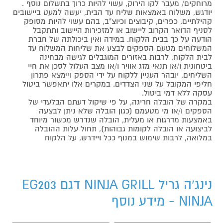
מרוחקים/ מעבר לקו הירוק, עשוי להיות כרוך בתשלום נוסף .
יודגש, משלוח באמצאות שליח עד הבית, יעשה למעט ביישובים
קהילתיים, כפרים, קיבוצים וכיוצ"ב, בהם עשוי להיות מסופק
לסניף הדואר הקרוב ליישוב או למזכירות היישוב ותתקבל
הודעה על כך בבית הלקוח. במידה ואין ביכולתה של חברת
המשלוחים מטעם הספקים לבצע את שליחות המשלוח עד
לבית הלקוח, לרבות באזורים המוגבלים לגישה מבחינה
ביטחונית ו/או תנאי מזג אוויר ו/או מצב העלול לסכן את חיי
השליחים, יובהר העניין ללקוח על ידי הספק ויימצא פתרון
חליפי המקובל על שני הצדדים. במקרים אלו יתאפשר ביטול
עסקה ללא דמי ביטול.
במקרה של הובלה חריגה, על פי שיקול דעתם הבלעדי של
הספקים ו/או מי מטעמם (כגון הובלה שלא ניתן לבצעה
באמצעות מדרגות או מעלית, הובלה שנדרש מכשור מיוחד
לביצועה או הובלה לקומות גבוהות), תחול עלות ההובלה
במלואה, לרבות שימוש במנוף ככל ויידרש, על הלקוח
נינג'ה גריל NINJA GRILL דגם EG203
NINJA - מידע נוסף