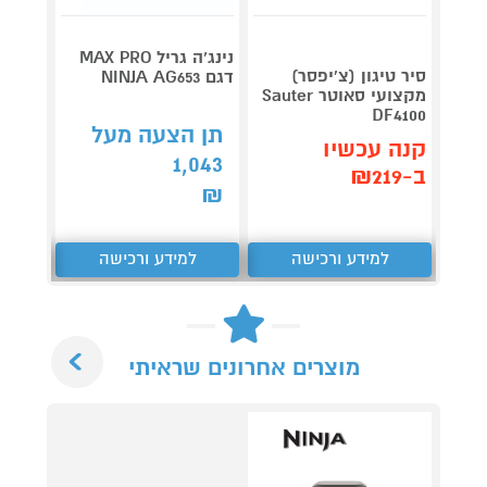
גריל ח
נינג’ה גריל MAX PRO
דג
סיר טיגון (צ'יפסר)
דגם NINJA AG653
OG853
מקצועי סאוטר Sauter
DF4100
תן הצעה מעל
תן 
קנה עכשיו
1,043
,367
ב-₪219
₪
₪
למידע ורכישה
למידע ורכישה
ל
Next
מוצרים אחרונים שראיתי