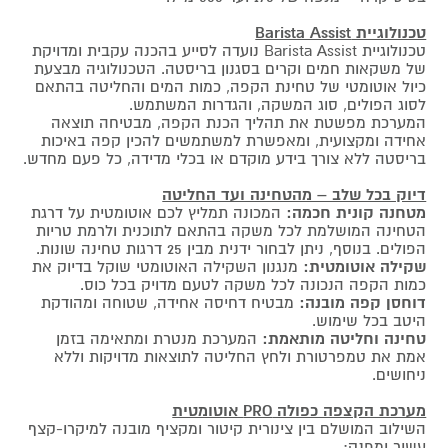
טכנולוגיית Barista Assist
טכנולוגיית Barista Assist נועדה לסייע בהכנה עקבית ומדויקת
של משקאות חמים וקרים בסגנון בריסטה. הטכנולוגיה מבצעת
כיול אוטומטי של טחינת הקפה, כמות המים והחליטה בהתאם
לסוג הפולים, סוג המשקה, והגדרות המשתמש.
המערכת מפשטת את תהליך הכנת הקפה, מבטיחה תוצאה
אחידה ומקצועית, ומאפשרת למשתמשים להכין קפה באיכות
בריסטה ללא צורך בידע מוקדם או בכלי מדידה, כל פעם מחדש.
דיוק בכל שלב – מהטחינה ועד החליטה
מטחנה קונית חכמה:
המכונה תמליץ לכם אוטומטית על דרגת
הטחינה המושלמת לכל משקה בהתאם לתוכנית ולרמת טריות
הפולים. בנוסף, ניתן לבחור ידנית מבין 25 דרגות טחינה שונות.
שקילה אוטומטית:
מנגנון השקילה האוטומטי שוקל בדיוק את
כמות הקפה הנכונה לכל משקה לטעם מדויק בכל כוס.
דוחסן קפה מובנה:
מבטיח דחיסה אחידה, שטוחה ומהודקת
היטב בכל שימוש.
טחינה וחליטה מותאמת:
המערכת מנטרת ומתאימה בזמן
אמת את טמפרטורת ולחץ החליטה לתוצאות מדויקות וללא
ניחושים.
מערכת הקצפה כפולה PRO אוטומטית
השילוב המושלם בין צינורית קיטור ומקציף מובנה למיקרו-קצף
עשיר ומפנק: