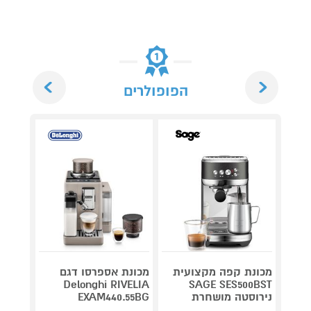
Next
Previous
הפופולרים
מכונת קפה מקצועית
מכונת אספרסו דגם
Delonghi RIVELIA
SAGE SES500BST
מכונת
נירוסטה מושחרת
EXAM440.55BG
ניידת EXPRESSO