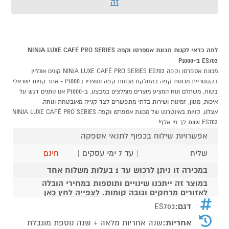
זה
למה כדאי לקנות מכונת אספרסו וקפה NINJA LUXE CAFÉ PRO SERIES
ES703 ב-P1000
מכונת אספרסו וקפה NINJA LUXE CAFÉ PRO SERIES ES703 קונים אונליין
בקטגוריית מכונות קפה במחלקת מכונות קפה ומוצריו בP1000 - אתר קניות ישראלי
בטוח, משתלם ונוח המציע מוצרים מומלצים במבצע. ב-P1000 אנו נותנים דגש על
איכות, מגוון, זמינות ושירות בלתי מתפשרים לצד קנייה מאובטחת ונוחה.
אצלנו, קניות באינטרנט של מכונת אספרסו וקפה NINJA LUXE CAFÉ PRO SERIES
ES703 שוות לך פי אלף!
אפשרויות שילוח בכפוף לתנאי אספקה
שליח
| עד 7 ימי עסקים |
חינם
במכירה זו ניתן לרכוש עד 1 בעלות משלוח אחד
במוצר זה ייתכנו שינויים ותוספות במחירי הובלה
לאזורים מרחקים וגובה קומות.
לצפייה לחץ כאן
דגם:
ES703
אחריות:
שנה אחריות מלאה + שנה נוספת מוגבלת