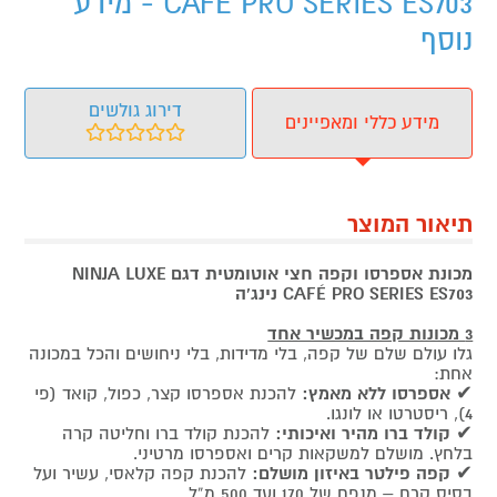
CAFÉ PRO SERIES ES703 - מידע
נוסף
דירוג גולשים
מידע כללי ומאפיינים
תיאור המוצר
מכונת אספרסו וקפה חצי אוטומטית דגם NINJA LUXE
CAFÉ PRO SERIES ES703 נינג'ה
3 מכונות קפה במכשיר אחד
גלו עולם שלם של קפה, בלי מדידות, בלי ניחושים והכל במכונה
אחת:
✔
אספרסו ללא מאמץ:
להכנת אספרסו קצר, כפול, קואד (פי
4), ריסטרטו או לונגו.
✔
קולד ברו מהיר ואיכותי:
להכנת קולד ברו וחליטה קרה
בלחץ. מושלם למשקאות קרים ואספרסו מרטיני.
✔
קפה פילטר באיזון מושלם:
להכנת קפה קלאסי, עשיר ועל
בסיס קרח – מנפח של 170 ועד 500 מ”ל.