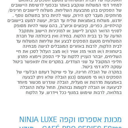
למחיר דמי המשלוח שנקבע באתר ובכפוף לרשימת היישובים
של הספקים בהן מתבצעת השליחות. משלוח ליישובים חריגים/
מרוחקים/ מעבר לקו הירוק, עשוי להיות כרוך בתשלום נוסף .
יודגש, משלוח באמצאות שליח עד הבית, יעשה למעט ביישובים
קהילתיים, כפרים, קיבוצים וכיוצ"ב, בהם עשוי להיות מסופק
לסניף הדואר הקרוב ליישוב או למזכירות היישוב ותתקבל
הודעה על כך בבית הלקוח. במידה ואין ביכולתה של חברת
המשלוחים מטעם הספקים לבצע את שליחות המשלוח עד
לבית הלקוח, לרבות באזורים המוגבלים לגישה מבחינה
ביטחונית ו/או תנאי מזג אוויר ו/או מצב העלול לסכן את חיי
השליחים, יובהר העניין ללקוח על ידי הספק ויימצא פתרון
חליפי המקובל על שני הצדדים. במקרים אלו יתאפשר ביטול
עסקה ללא דמי ביטול.
במקרה של הובלה חריגה, על פי שיקול דעתם הבלעדי של
הספקים ו/או מי מטעמם (כגון הובלה שלא ניתן לבצעה
באמצעות מדרגות או מעלית, הובלה שנדרש מכשור מיוחד
לביצועה או הובלה לקומות גבוהות), תחול עלות ההובלה
במלואה, לרבות שימוש במנוף ככל ויידרש, על הלקוח
מכונת אספרסו וקפה NINJA LUXE