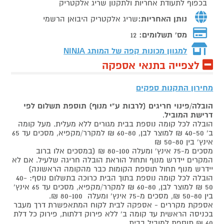
בכפוף לתעודת אחריות ולתקנון שריג אלקטריק
נותן האחריות:
שריג אלקטריק היבואן הרשמי
מס' תשלומים:
12
למגוון מכונות קפה של המותג
NINJA
לצפייה בתנאי אספקה
מחירון התקנות ספקים
הובלה/פינוי חריגים (לרבות ע"י מנוף) תוספת תשלום לפי
דרישת המוביל
.
הובלה לכל קומה נוספת בבית מגורים ללא מעלית. מעל קומה
ב' 40-50 ₪ למוצר לבן, 60-80 ₪ למקרר/מקפיא, מסכים עד 65
אינץ' בין 50-80 ₪
מסכים מ-75 אינץ' ומעלה 80-100 ₪ (במסכים אלו ברוב
המקרים יידרש מנוף ותחול הוראת הובלה חריגה שלעיל. אם לא
יידרש מנוף תחול תוספת הקומות כבר מהקומה הראשונה)
הובלה לכל קומה נוספת בתוך הבית כרוכה בתשלום נוסף: 40-
50 ₪ למוצר לבן, 60-80 ₪ למקרר/מקפיא, מסכים עד 65 אינץ'
בין 50-80 ₪, מסכים מ-75 אינץ' ומעלה 80-100 ₪.
אספקת מקררים - אספקה לבית לקוח המתאפשרת דרך מעבר
בכניסה הראשית עד קומה ב' ללא פירוק דלתות, פירוק כל דלת
60 ₪ תוספת למוביל בבית.