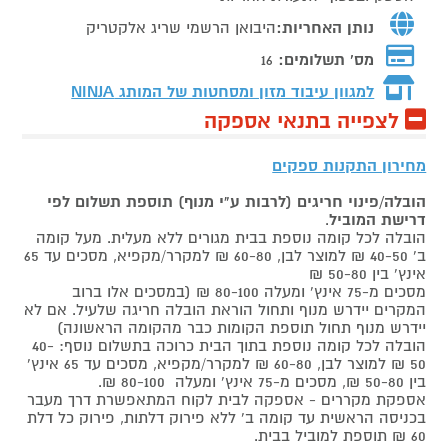
נותן האחריות:
היבואן הרשמי שריג אלקטריק
מס' תשלומים:
16
למגוון עיבוד מזון ומסחטות של המותג
NINJA
לצפייה בתנאי אספקה
מחירון התקנות ספקים
הובלה/פינוי חריגים (לרבות ע"י מנוף) תוספת תשלום לפי
דרישת המוביל
.
הובלה לכל קומה נוספת בבית מגורים ללא מעלית. מעל קומה
ב' 40-50 ₪ למוצר לבן, 60-80 ₪ למקרר/מקפיא, מסכים עד 65
אינץ' בין 50-80 ₪
מסכים מ-75 אינץ' ומעלה 80-100 ₪ (במסכים אלו ברוב
המקרים יידרש מנוף ותחול הוראת הובלה חריגה שלעיל. אם לא
יידרש מנוף תחול תוספת הקומות כבר מהקומה הראשונה)
הובלה לכל קומה נוספת בתוך הבית כרוכה בתשלום נוסף: 40-
50 ₪ למוצר לבן, 60-80 ₪ למקרר/מקפיא, מסכים עד 65 אינץ'
בין 50-80 ₪, מסכים מ-75 אינץ' ומעלה 80-100 ₪.
אספקת מקררים - אספקה לבית לקוח המתאפשרת דרך מעבר
בכניסה הראשית עד קומה ב' ללא פירוק דלתות, פירוק כל דלת
60 ₪ תוספת למוביל בבית.