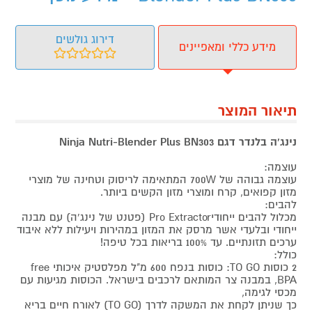
דירוג גולשים
מידע כללי ומאפיינים
תיאור המוצר
נינג'ה בלנדר דגם Ninja Nutri-Blender Plus BN303
עוצמה:
עוצמה גבוהה של 700W המתאימה לריסוק וטחינה של מוצרי
מזון קפואים, קרח ומוצרי מזון הקשים ביותר.
להבים:
מכלול להבים ייחודיPro Extractor (פטנט של נינג'ה) עם מבנה
ייחודי ובלעדי אשר מרסק את המזון במהירות ויעילות ללא איבוד
ערכים תזונתיים. עד 100% בריאות בכל טיפה!
כולל:
2 כוסות TO GO: כוסות בנפח 600 מ"ל מפלסטיק איכותי free
BPA, במבנה צר המותאם לרכבים בישראל. הכוסות מגיעות עם
מכסי לגימה,
כך שניתן לקחת את המשקה לדרך (TO GO) לאורח חיים בריא