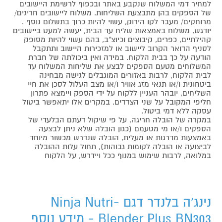
למחיר דמי המשלוח שנקבע באתר ובכפוף לרשימת היישובים
של הספקים בהן מתבצעת השליחות. משלוח ליישובים חריגים/
מרוחקים/ מעבר לקו הירוק, עשוי להיות כרוך בתשלום נוסף .
יודגש, משלוח באמצאות שליח עד הבית, יעשה למעט ביישובים
קהילתיים, כפרים, קיבוצים וכיוצ"ב, בהם עשוי להיות מסופק
לסניף הדואר הקרוב ליישוב או למזכירות היישוב ותתקבל
הודעה על כך בבית הלקוח. במידה ואין ביכולתה של חברת
המשלוחים מטעם הספקים לבצע את שליחות המשלוח עד
לבית הלקוח, לרבות באזורים המוגבלים לגישה מבחינה
ביטחונית ו/או תנאי מזג אוויר ו/או מצב העלול לסכן את חיי
השליחים, יובהר העניין ללקוח על ידי הספק ויימצא פתרון
חליפי המקובל על שני הצדדים. במקרים אלו יתאפשר ביטול
עסקה ללא דמי ביטול.
במקרה של הובלה חריגה, על פי שיקול דעתם הבלעדי של
הספקים ו/או מי מטעמם (כגון הובלה שלא ניתן לבצעה
באמצעות מדרגות או מעלית, הובלה שנדרש מכשור מיוחד
לביצועה או הובלה לקומות גבוהות), תחול עלות ההובלה
במלואה, לרבות שימוש במנוף ככל ויידרש, על הלקוח
נינג'ה בלנדר דגם Ninja Nutri-
Blender Plus BN303 - מידע נוסף