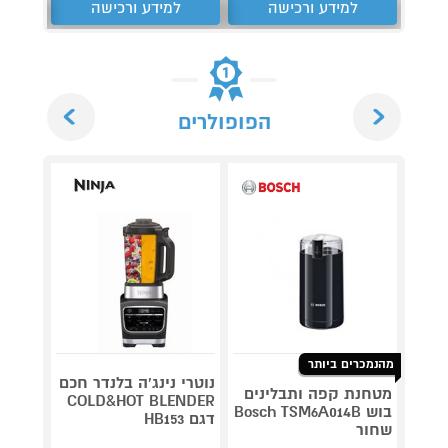
למידע ורכישה
למידע ורכישה
ל
Next
Previous
הפופולרים
מהנמכרים ביותר
נוטרי נינג'ה בלנדר חכם
מטחנת קפה ותבלינים
מטחנת
COLD&HOT BLENDER
בוש Bosch TSM6A014B
דגם HB153
שחור
10830