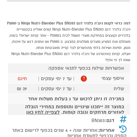
למה כדאי לקנות נינג'ה בלנדר דגם Ninja Nutri-Blender Plus BN303 ב-P1000
נינג'ה בלנדר דגם Ninja Nutri-Blender Plus BN303 קונים אונליין בקטגוריית
בלנדרים וקוצצים במחלקת מוצרי חשמל לבית בP1000 - אתר קניות ישראלי בטוח,
משתלם ונוח המציע מוצרים מומלצים במבצע. ב-P1000 אנו נותנים דגש על איכות,
מגוון, זמינות ושירות בלתי מתפשרים לצד קנייה מאובטחת ונוחה.
אצלנו, קניות באינטרנט של נינג'ה בלנדר דגם Ninja Nutri-Blender Plus BN303
שוות לך פי אלף!
אפשרויות שילוח בכפוף לתנאי אספקה
איסוף עצמי
| עד 7 ימי עסקים |
חינם
?
שליח
| עד 7 ימי עסקים |
39 ₪
במכירה זו ניתן לרכוש עד 1 בעלות משלוח אחד
במוצר זה ייתכנו שינויים ותוספות במחירי הובלה
לאזורים מרחקים וגובה קומות.
לצפייה לחץ כאן
דגם:
BN303
אחריות:
אחריות שנה + 4 שנים בכפוף לרישום באתר
הספק ובכפוף לתעודת אחריות