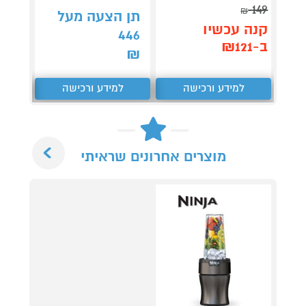
199
149
₪
₪
תן הצעה מעל
קנה עכשיו
קנה 
446
ב-₪121
ב-₪141
₪
למידע ורכישה
למידע ורכישה
ל
Next
מוצרים אחרונים שראיתי