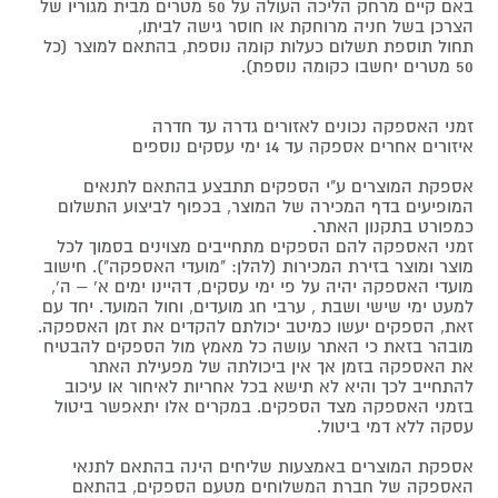
באם קיים מרחק הליכה העולה על 50 מטרים מבית מגוריו של
הצרכן בשל חניה מרוחקת או חוסר גישה לביתו,
תחול תוספת תשלום כעלות קומה נוספת, בהתאם למוצר (כל
50 מטרים יחשבו כקומה נוספת).
זמני האספקה נכונים לאזורים גדרה עד חדרה
איזורים אחרים אספקה עד 14 ימי עסקים נוספים
אספקת המוצרים ע"י הספקים תתבצע בהתאם לתנאים
המופיעים בדף המכירה של המוצר, בכפוף לביצוע התשלום
כמפורט בתקנון האתר.
זמני האספקה להם הספקים מתחייבים מצוינים בסמוך לכל
מוצר ומוצר בזירת המכירות (להלן: "מועדי האספקה"). חישוב
מועדי האספקה יהיה על פי ימי עסקים, דהיינו ימים א' – ה',
למעט ימי שישי ושבת , ערבי חג מועדים, וחול המועד. יחד עם
זאת, הספקים יעשו כמיטב יכולתם להקדים את זמן האספקה.
מובהר בזאת כי האתר עושה כל מאמץ מול הספקים להבטיח
את האספקה בזמן אך אין ביכולתה של מפעילת האתר
להתחייב לכך והיא לא תישא בכל אחריות לאיחור או עיכוב
בזמני האספקה מצד הספקים. במקרים אלו יתאפשר ביטול
עסקה ללא דמי ביטול.
אספקת המוצרים באמצעות שליחים הינה בהתאם לתנאי
האספקה של חברת המשלוחים מטעם הספקים, בהתאם