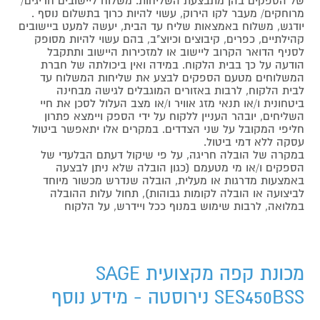
של הספקים בהן מתבצעת השליחות. משלוח ליישובים חריגים/
מרוחקים/ מעבר לקו הירוק, עשוי להיות כרוך בתשלום נוסף .
יודגש, משלוח באמצאות שליח עד הבית, יעשה למעט ביישובים
קהילתיים, כפרים, קיבוצים וכיוצ"ב, בהם עשוי להיות מסופק
לסניף הדואר הקרוב ליישוב או למזכירות היישוב ותתקבל
הודעה על כך בבית הלקוח. במידה ואין ביכולתה של חברת
המשלוחים מטעם הספקים לבצע את שליחות המשלוח עד
לבית הלקוח, לרבות באזורים המוגבלים לגישה מבחינה
ביטחונית ו/או תנאי מזג אוויר ו/או מצב העלול לסכן את חיי
השליחים, יובהר העניין ללקוח על ידי הספק ויימצא פתרון
חליפי המקובל על שני הצדדים. במקרים אלו יתאפשר ביטול
עסקה ללא דמי ביטול.
במקרה של הובלה חריגה, על פי שיקול דעתם הבלעדי של
הספקים ו/או מי מטעמם (כגון הובלה שלא ניתן לבצעה
באמצעות מדרגות או מעלית, הובלה שנדרש מכשור מיוחד
לביצועה או הובלה לקומות גבוהות), תחול עלות ההובלה
במלואה, לרבות שימוש במנוף ככל ויידרש, על הלקוח
מכונת קפה מקצועית SAGE
SES450BSS נירוסטה - מידע נוסף