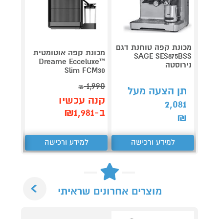
מכונת קפה טוחנת דגם
מכונת
מכונת קפה אוטומטית
VELIA
SAGE SES875BSS
Dreame Ecceluxe™
נירוסטה
.55BG
Slim FCM30
1,990
₪
תן הצעה מעל
תן 
קנה עכשיו
,736
2,081
ב-₪1,981
₪
₪
למידע ורכישה
למידע ורכישה
ל
Next
מוצרים אחרונים שראיתי