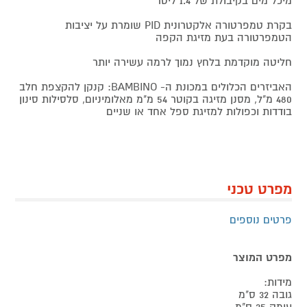
מיכל מים בקיבולת של 1.4 ליטר
בקרת טמפרטורה אלקטרונית PID שומרת על יציבות
הטמפרטורה בעת מזיגת הקפה
חליטה מוקדמת בלחץ נמוך לרמה עשירה יותר
האביזרים הכלולים במכונת ה- BAMBINO: קנקן להקצפת חלב
480 מ"ל, מסנן מזיגה בקוטר 54 מ"מ מאלומיניום, סלסילות סינון
בודדות וכפולות למזיגת ספל אחד או שניים
מפרט טכני
פרטים נוספים
מפרט המוצר
מידות:
גובה 32 ס"מ
עומק 35 ס"מ