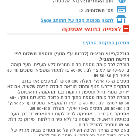
נותן האחריות:
היבואן אלקטרה
מס' תשלומים:
12
למגוון מכונות קפה של המותג
Sage
לצפייה בתנאי אספקה
מחירון התקנות ספקים
הובלה/פינוי חריגים (לרבות ע"י מנוף) תוספת תשלום לפי
דרישת המוביל
.
הובלה לכל קומה נוספת בבית מגורים ללא מעלית. מעל קומה
ב' 40-50 ₪ למוצר לבן, 60-80 ₪ למקרר/מקפיא, מסכים עד 65
אינץ' בין 50-80 ₪
מסכים מ-75 אינץ' ומעלה 80-100 ₪ (במסכים אלו ברוב
המקרים יידרש מנוף ותחול הוראת הובלה חריגה שלעיל. אם לא
יידרש מנוף תחול תוספת הקומות כבר מהקומה הראשונה)
הובלה לכל קומה נוספת בתוך הבית כרוכה בתשלום נוסף: 40-
50 ₪ למוצר לבן, 60-80 ₪ למקרר/מקפיא, מסכים עד 65 אינץ'
בין 50-80 ₪, מסכים מ-75 אינץ' ומעלה 80-100 ₪.
אספקת מקררים - אספקה לבית לקוח המתאפשרת דרך מעבר
בכניסה הראשית עד קומה ב' ללא פירוק דלתות, פירוק כל דלת
60 ₪ תוספת למוביל בבית.
באם קיים מרחק הליכה העולה על 50 מטרים מבית מגוריו של
הצרכן בשל חניה מרוחקת או חוסר גישה לביתו,