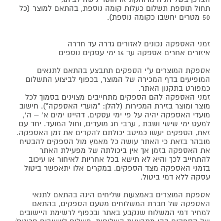
תחול תוספת תשלום כעלות קומה נוספת, בהתאם למוצר (כל
50 מטרים יחשבו כקומה נוספת).
זמני האספקה נכונים לאזורים גדרה עד חדרה
איזורים אחרים אספקה עד 14 ימי עסקים נוספים
אספקת המוצרים ע"י הספקים תתבצע בהתאם לתנאים
המופיעים בדף המכירה של המוצר, בכפוף לביצוע התשלום
כמפורט בתקנון האתר.
זמני האספקה להם הספקים מתחייבים מצוינים בסמוך לכל
מוצר ומוצר בזירת המכירות (להלן: "מועדי האספקה"). חישוב
מועדי האספקה יהיה על פי ימי עסקים, דהיינו ימים א' – ה',
למעט ימי שישי ושבת , ערבי חג מועדים, וחול המועד. יחד עם
זאת, הספקים יעשו כמיטב יכולתם להקדים את זמן האספקה.
מובהר בזאת כי האתר עושה כל מאמץ מול הספקים להבטיח
את האספקה בזמן אך אין ביכולתה של מפעילת האתר
להתחייב לכך והיא לא תישא בכל אחריות לאיחור או עיכוב
בזמני האספקה מצד הספקים. במקרים אלו יתאפשר ביטול
עסקה ללא דמי ביטול.
אספקת המוצרים באמצעות שליחים הינה בהתאם לתנאי
האספקה של חברת המשלוחים מטעם הספקים, בהתאם
למחיר דמי המשלוח שנקבע באתר ובכפוף לרשימת היישובים