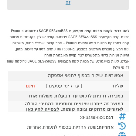
זה
למה כדאי לקנות מכונת קפה מקצועית SAGE SES450BSS נירוסטה ב-P1000
מכונת קפה מקצועית SAGE SES450BSS נירוסטה קונים אונליין בקטגוריית מכונות
קפה במחלקת מכונות קפה ומוצריו בP1000 - אתר קניות ישראלי בטוח, משתלם
ונוח המציע מוצרים מומלצים במבצע. ב-P1000 אנו נותנים דגש על איכות, מגוון,
זמינות ושירות בלתי מתפשרים לצד קנייה מאובטחת ונוחה.
אצלנו, קניות באינטרנט של מכונת קפה מקצועית SAGE SES450BSS נירוסטה שוות
לך פי אלף!
אפשרויות שילוח בכפוף לתנאי אספקה
שליח
| עד 7 ימי עסקים |
חינם
במכירה זו ניתן לרכוש עד 1 בעלות משלוח אחד
במוצר זה ייתכנו שינויים ותוספות במחירי הובלה
לאזורים מרחקים וגובה קומות.
לצפייה לחץ כאן
דגם:
SES450BSS
אחריות:
שנה אחריות בכפוף לתעודת אחריות