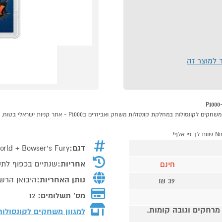
ר למוצר זה
דגם:
rld + Bowser’s Fury
אחריות:
שנתיים בכפוף לתע
חינם
נותן האחריות:
היבואן הרשמ
39 ₪
מס' תשלומים:
12
 מרחקים וגובה קומות.
למגוון משחקים לקונסולו