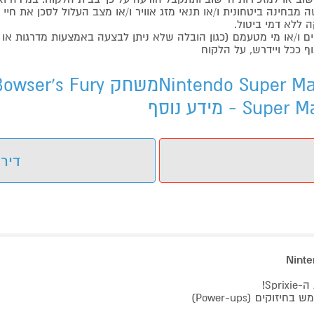
בחינה ביטחונית ו/או תנאי מזג אוויר ו/או מצב העלול לסכן את חיי ה
 ללא דמי ביטול.
ו/או מי מטעמם (כגון הובלה שלא ניתן לבצעה באמצעות מדרגות או 
ף ככל ויידרש, על הלקוח
משחק  World + Bowser’s Fury
דירו
Sp!
זנקו וטפסו בעשרות שלבים צבעוניים! מריו (וחבריו) יכולים להשתמש בחיזוקים (Power-ups)