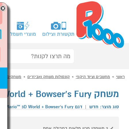
×
תקשורת וצילום
מוצרי חשמל
מח
ראשי
מחשבים וציוד היקפי
קונסולות משחק ואביזרים
משחקים לקונ
משחק Nintendo Super Mario 3D World + Bowser’s Fury
סוג מוצר: חדש
|
דגם Super Mario™ 3D World + Bowser’s Fury
2 משחקי מריו מלאים בחבילה אחת