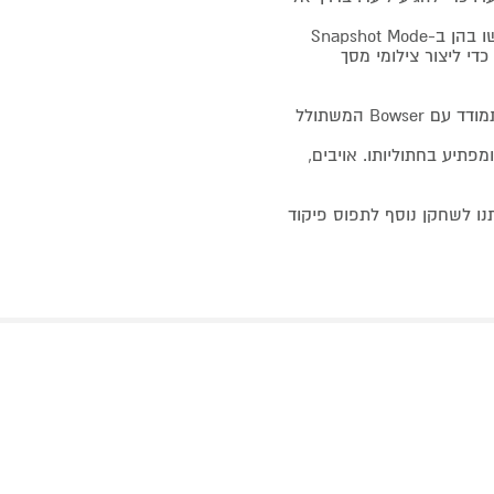
אספו חותמות תוך כדי משחק ב-Super Mario 3D World והשתמשו בהן ב-Snapshot Mode
 זה נתמך ב-Super Mario 3D World וגם ב-Bowser’s Fury) כדי ליצור צילומי מסך
בהרפתקה Bowser’s Fury, מגיע מריו לאגם Lapcat שם עליו להתמודד עם Bowser המשתולל
 נתיבים ומפתיע בחתוליותו. אויבים,
גיע ולצנן את הטירוף של Bowser? פשוט תנו לשחקן נוסף לתפוס פיקוד