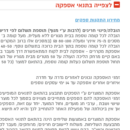
לצפייה בתנאי אספקה
מחירון התקנות ספקים
הובלה/פינוי חריגים (לרבות ע"י מנוף) תוספת תשלום לפי דרי
הובלה לכל קומה נוספת בבית מגורים ללא מעלית. מעל קומה ב' 40-50 ₪ למוצר לבן, 60-80 ₪ למקרר/מקפיא, מסכים עד 65 אינץ' בין 50-80 ₪
מסכים מ-75 אינץ' ומעלה 80-100 ₪ (במסכים אלו ברוב המקרים יידרש מנוף ותחול הוראת הובלה חריגה שלעיל. אם לא יידרש מנוף תחול תוספת הקומות כבר מהקומה הראשונה)
הובלה לכל קומה נוספת בתוך הבית כרוכה בתשלום נוסף: 40-50 ₪ למוצר לבן, 60-80 ₪ למקרר/מקפיא, מסכים עד 65 אינץ' בין 50-80 ₪, מסכים מ-75 אינץ' ומעלה 80-100 ₪.
אספקת מקררים - אספקה לבית לקוח המתאפשרת דרך מעבר בכניסה הראשית עד
באם קיים מרחק הליכה העולה על 50 מטרים מבית מגוריו של הצרכן בשל חניה מרוחקת או חוסר גישה לביתו,
תחול תוספת תשלום כעלות קומה נוספת, בהתאם למוצר (כל 50 מטרים יחשבו כקומה נוספת).
זמני האספקה נכונים לאזורים גדרה עד חדרה
איזורים אחרים אספקה עד 14 ימי עסקים נוספים
אספקת המוצרים ע"י הספקים תתבצע בהתאם לתנאים המופיעים ב
זמני האספקה להם הספקים מתחייבים מצוינים בסמוך לכל מוצר ומו
שישי ושבת , ערבי חג מועדים, וחול המועד. יחד עם זאת, הספ
אך אין ביכולתה של מפעילת האתר להתחייב לכך והיא לא תישא ב
אספקת המוצרים באמצעות שליחים הינה בהתאם לתנאי האספקה
מתבצעת השליחות. משלוח ליישובים חריגים/ מרוחקים/ מעבר לקו 
קיבוצים וכיוצ"ב, בהם עשוי להיות מסופק לסניף הדואר הקרוב 