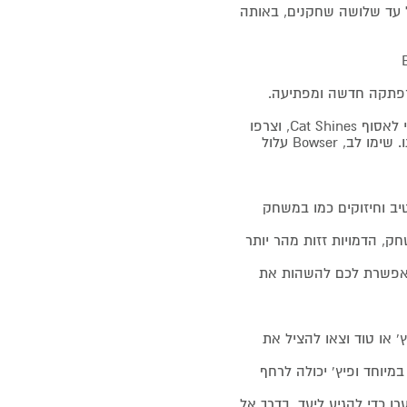
של עד שלושה שחקנים, באותה
free-roaming) Super Mari חוזר בהרפתקה חדשה ומפתיעה.
בואו לחקור את אגם Lapcat ואת האיים שלו, השלימו משימות כדי לאסוף Cat Shines, וצרפו
אליכם את .Bowser Jr כדי להחזיר את אביו הגדול והרשע לשפיותו. שימו לב, Bowser עלול
יב וחיזוקים כמו במשחק
חלק של Super Mario 3D World של המשחק, הדמויות זזות מהר יותר
ת תומכות בתכונה החדשה Snapshot Mode, המאפשרת לכם להשהות את
 לואיג'י, פיץ' או טוד וצאו להציל את
מיוחד ופיץ' יכולה לרחף
Rosali! קפצו, זנקו והסתערו כדי להגיע ליעד. בדרך אל