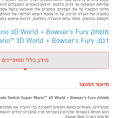
שליחות המשלוח עד לבית הלקוח, לרבות באזורים המוגבלים לגישה מ
חליפי המקובל על שני הצדדים. במקרים אלו יתאפשר ביטול עסקה
במקרה של הובלה חריגה, על פי שיקול דעתם הבלעדי של הספקים 
לקומות גבוהות), תחול עלות ההובלה במלואה, לרבות שימוש במנו
דגם: Super Mario™ 3D World + Bowser’s Fury - מידע נוסף
מידע כללי ומאפיינים
תיאור המוצר
משחק Nintendo Switch Super Mario™ 3D World + Bowser’s Fury
מצטיידים, מאחדים כוחות ויוצאים למערכה כדי להציל את ממלכת ה-rixie
חדשים כמו ה-Super Bell,