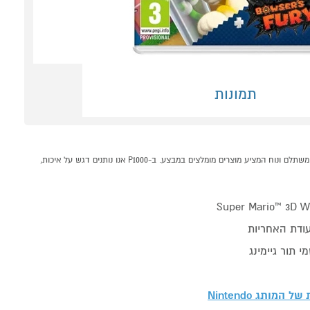
תמונות
משחק Nintendo Super Mario 3D World + Bowser’s Fury קונים אונליין בקטגוריית משחקים לקונסולות במחלקת קונסולות משחק ואביזרים בP1000 - אתר קניות ישראלי בטוח, משתלם ונוח המציע מוצרים מומלצים במבצע. ב-P1000 אנו נותנים דגש על איכות,
Super Mario™ 3D Wo
ודת האחריות
י תור גיימינג
ת של המותג
Nintendo