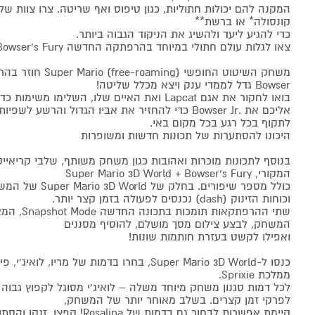
המקנה להם יכולות חתוליות, כגון טיפוס ואף שריטה. צרו צוות 
קונסולה* או ברשת**
כדי להגיע ליעד ולהשיג את הניקוד הגבוה ביותר.
צאו לגלות עולם חתולי במיוחד בהרפתקה החדשה Bowser’s Fury
משחק השיטוט החופשי (o
Bowser גדל לממדי ענק ויצא מכלל שליטה!
לתקוף בכל רגע בכל מקום באי.
היכונו להסתערות של תכונות חדשות ומשופרות
בנוסף לתכונות מוכרות ואהובות כגון משחק משותף, שלבי קריאייט
המקורי, Super Mario 3D World + Bowser’s Fury
כולל מספר שיפורים. ב
וכוחות הזינוק (dash) נכנסים לפעולה בזמן קצר יותר.
שתי ההרפתקאו
המשחק, לבצע צילום מסך מושלם, להוסיף מסננים
ואפילו לקשט בעזרת חותמות שונות!
כנסו ל-Super Mario 3D World, בחרו בדמות של מריו,
ממלכת Sprixie.
לכל דמות סגנון משחק מיוחד משלה – לואיג'י מסוגל לקפוץ גבוה ב
לפרקי זמן קצרים. בשלב מאוחר יותר של המשחק,
קיימת אפשרות לבחור גם בדמות של na