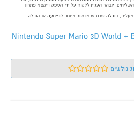
שליחים, יובהר העניין ללקוח על ידי הספק ויימצא פתרון
מעלית, הובלה שנדרש מכשור מיוחד לביצועה או הובלה
Nintendo Super Mario 3Dמשחק Nintendo Super Mario 3D World + Bowser’s Fury
ג גולשים