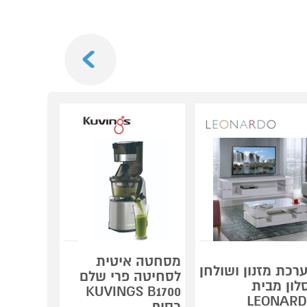
Next
מסחטה איטית
רכת מזנון ושולחן
תנור חימ
לסחיטה פרי שלם
לון מבית
KUVINGS B1700
LEONAR
דגם HEM-3808
כסוף