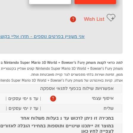
Wish List
?
אני מעוניין בפרטים נוספים - חזרו אליי בקש
למה כדאי לקנות משחק Nintendo Super Mario 3D World + Bowser’s Fury ב-P1000
מגוון, זמינות ושירות בלתי מתפשרים לצד קנייה מאובטחת ונוחה.
אצלנו, קניות באינטרנט של משחק Nintendo Super Mario 3D World + Bowser’s Fury שוות לך פי אלף!
אפשרויות שילוח בכפוף לתנאי אספקה
איסוף עצמי
| עד 5 ימי עסקים |
?
שליח
| עד 7 ימי עסקים |
במכירה זו ניתן לרכוש עד 1 בעלות משלוח אחד
במוצר זה ייתכנו שינויים ותוספות במחירי הובלה לאזורים
לצפייה לחץ כאן