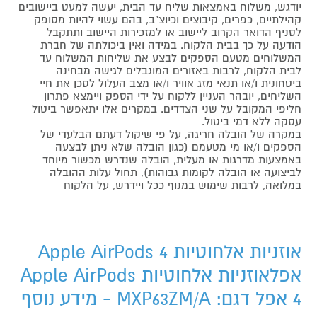
יודגש, משלוח באמצאות שליח עד הבית, יעשה למעט ביישובים
קהילתיים, כפרים, קיבוצים וכיוצ"ב, בהם עשוי להיות מסופק
לסניף הדואר הקרוב ליישוב או למזכירות היישוב ותתקבל
הודעה על כך בבית הלקוח. במידה ואין ביכולתה של חברת
המשלוחים מטעם הספקים לבצע את שליחות המשלוח עד
לבית הלקוח, לרבות באזורים המוגבלים לגישה מבחינה
ביטחונית ו/או תנאי מזג אוויר ו/או מצב העלול לסכן את חיי
השליחים, יובהר העניין ללקוח על ידי הספק ויימצא פתרון
חליפי המקובל על שני הצדדים. במקרים אלו יתאפשר ביטול
עסקה ללא דמי ביטול.
במקרה של הובלה חריגה, על פי שיקול דעתם הבלעדי של
הספקים ו/או מי מטעמם (כגון הובלה שלא ניתן לבצעה
באמצעות מדרגות או מעלית, הובלה שנדרש מכשור מיוחד
לביצועה או הובלה לקומות גבוהות), תחול עלות ההובלה
במלואה, לרבות שימוש במנוף ככל ויידרש, על הלקוח
אוזניות אלחוטיות Apple AirPods 4
אפלאוזניות אלחוטיות Apple AirPods
4 אפל דגם: MXP63ZM/A - מידע נוסף