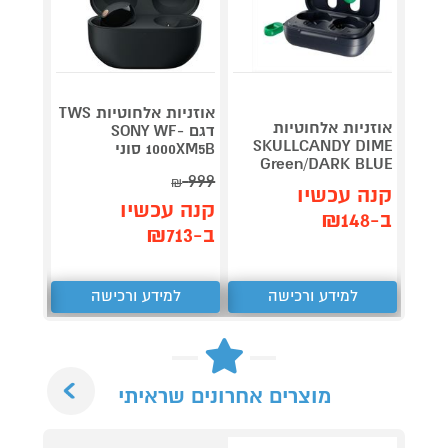
אוזניות אלחוטיות TWS
אוזניות אלחוטיות
אוזניו
דגם SONY WF-
SKULLCANDY DIME
1000XM5B סוני
Pods 4
Green/DARK BLUE
999
₪
קנה עכשיו
קנה 
קנה עכשיו
ב-₪148
ב-₪659
ב-₪713
למידע ורכישה
למידע ורכישה
ל
Next
מוצרים אחרונים שראיתי