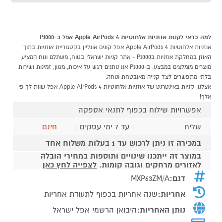
למה כדאי לקנות אוזניות אלחוטיות Apple AirPods 4 אפל ב-P1000
אוזניות אלחוטיות Apple AirPods 4 אפל קונים אונליין בקטגוריית אוזניות בתוך
האוזן במחלקת אוזניות בP1000 - אתר קניות ישראלי בטוח, משתלם ונוח המציע
מוצרים מומלצים במבצע. ב-P1000 אנו נותנים דגש על איכות, מגוון, זמינות ושירות
בלתי מתפשרים לצד קנייה מאובטחת ונוחה.
אצלנו, קניות באינטרנט של אוזניות אלחוטיות Apple AirPods 4 אפל שוות לך פי
אלף!
אפשרויות שילוח בכפוף לתנאי אספקה
שליח
| עד 7 ימי עסקים |
חינם
במכירה זו ניתן לרכוש עד 1 בעלות משלוח אחד
במוצר זה ייתכנו שינויים ותוספות במחירי הובלה
לאזורים מרחקים וגובה קומות.
לצפייה לחץ כאן
דגם:
MXP63ZM/A
אחריות:
שנה אחריות בכפוף לתעודת אחריות
נותן האחריות:
היבואן הרשמי אפל ישראל