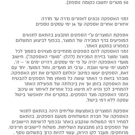
50 מטרים יחשבו כקומה נוספת).
זמני האספקה נכונים לאזורים גדרה עד חדרה
איזורים אחרים אספקה עד 14 ימי עסקים נוספים
אספקת המוצרים ע"י הספקים תתבצע בהתאם לתנאים
המופיעים בדף המכירה של המוצר, בכפוף לביצוע התשלום
כמפורט בתקנון האתר.
זמני האספקה להם הספקים מתחייבים מצוינים בסמוך לכל
מוצר ומוצר בזירת המכירות (להלן: "מועדי האספקה"). חישוב
מועדי האספקה יהיה על פי ימי עסקים, דהיינו ימים א' – ה',
למעט ימי שישי ושבת , ערבי חג מועדים, וחול המועד. יחד עם
זאת, הספקים יעשו כמיטב יכולתם להקדים את זמן האספקה.
מובהר בזאת כי האתר עושה כל מאמץ מול הספקים להבטיח
את האספקה בזמן אך אין ביכולתה של מפעילת האתר
להתחייב לכך והיא לא תישא בכל אחריות לאיחור או עיכוב
בזמני האספקה מצד הספקים. במקרים אלו יתאפשר ביטול
עסקה ללא דמי ביטול.
אספקת המוצרים באמצעות שליחים הינה בהתאם לתנאי
האספקה של חברת המשלוחים מטעם הספקים, בהתאם
למחיר דמי המשלוח שנקבע באתר ובכפוף לרשימת היישובים
של הספקים בהן מתבצעת השליחות. משלוח ליישובים חריגים/
מרוחקים/ מעבר לקו הירוק, עשוי להיות כרוך בתשלום נוסף .