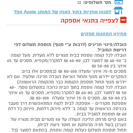
מס' תשלומים:
12
למגוון אוזניות בתוך האוזן של המותג
Apple אפל
לצפייה בתנאי אספקה
מחירון התקנות ספקים
הובלה/פינוי חריגים (לרבות ע"י מנוף) תוספת תשלום לפי
דרישת המוביל
.
הובלה לכל קומה נוספת בבית מגורים ללא מעלית. מעל קומה
ב' 40-50 ₪ למוצר לבן, 60-80 ₪ למקרר/מקפיא, מסכים עד 65
אינץ' בין 50-80 ₪
מסכים מ-75 אינץ' ומעלה 80-100 ₪ (במסכים אלו ברוב
המקרים יידרש מנוף ותחול הוראת הובלה חריגה שלעיל. אם לא
יידרש מנוף תחול תוספת הקומות כבר מהקומה הראשונה)
הובלה לכל קומה נוספת בתוך הבית כרוכה בתשלום נוסף: 40-
50 ₪ למוצר לבן, 60-80 ₪ למקרר/מקפיא, מסכים עד 65 אינץ'
בין 50-80 ₪, מסכים מ-75 אינץ' ומעלה 80-100 ₪.
אספקת מקררים - אספקה לבית לקוח המתאפשרת דרך מעבר
בכניסה הראשית עד קומה ב' ללא פירוק דלתות, פירוק כל דלת
60 ₪ תוספת למוביל בבית.
באם קיים מרחק הליכה העולה על 50 מטרים מבית מגוריו של
הצרכן בשל חניה מרוחקת או חוסר גישה לביתו,
תחול תוספת תשלום כעלות קומה נוספת, בהתאם למוצר (כל