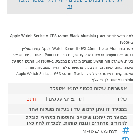
זה
למה כדאי לקנות שעון Apple Watch Series 11 GPS 46mm Black Aluminiu
ב-P1000
שעון Apple Watch Series 11 GPS 46mm Black Aluminiu קונים אונליין
בקטגוריית שעונים חכמים במחלקת שעונים חכמים בP1000 - אתר קניות ישראלי
בטוח, משתלם ונוח המציע מוצרים מומלצים במבצע. ב-P1000 אנו נותנים דגש על
איכות, מגוון, זמינות ושירות בלתי מתפשרים לצד קנייה מאובטחת ונוחה.
אצלנו, קניות באינטרנט של שעון Apple Watch Series 11 GPS 46mm Black
Aluminiu שוות לך פי אלף!
אפשרויות שילוח בכפוף לתנאי אספקה
שליח
| עד 21 ימי עסקים |
חינם
במכירה זו ניתן לרכוש עד 1 בעלות משלוח אחד
במוצר זה ייתכנו שינויים ותוספות במחירי הובלה
לאזורים מרחקים וגובה קומות.
לצפייה לחץ כאן
דגם:
MEUX4ZR/A