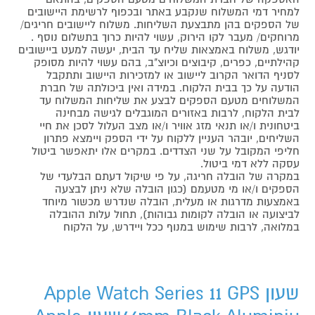
למחיר דמי המשלוח שנקבע באתר ובכפוף לרשימת היישובים
של הספקים בהן מתבצעת השליחות. משלוח ליישובים חריגים/
מרוחקים/ מעבר לקו הירוק, עשוי להיות כרוך בתשלום נוסף .
יודגש, משלוח באמצאות שליח עד הבית, יעשה למעט ביישובים
קהילתיים, כפרים, קיבוצים וכיוצ"ב, בהם עשוי להיות מסופק
לסניף הדואר הקרוב ליישוב או למזכירות היישוב ותתקבל
הודעה על כך בבית הלקוח. במידה ואין ביכולתה של חברת
המשלוחים מטעם הספקים לבצע את שליחות המשלוח עד
לבית הלקוח, לרבות באזורים המוגבלים לגישה מבחינה
ביטחונית ו/או תנאי מזג אוויר ו/או מצב העלול לסכן את חיי
השליחים, יובהר העניין ללקוח על ידי הספק ויימצא פתרון
חליפי המקובל על שני הצדדים. במקרים אלו יתאפשר ביטול
עסקה ללא דמי ביטול.
במקרה של הובלה חריגה, על פי שיקול דעתם הבלעדי של
הספקים ו/או מי מטעמם (כגון הובלה שלא ניתן לבצעה
באמצעות מדרגות או מעלית, הובלה שנדרש מכשור מיוחד
לביצועה או הובלה לקומות גבוהות), תחול עלות ההובלה
במלואה, לרבות שימוש במנוף ככל ויידרש, על הלקוח
שעון Apple Watch Series 11 GPS