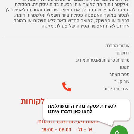
ואלקטרונית דומה למוצר אותו רכשת בבית עסק זה. הפסולת
תימסר למוביל שיספק לך את המוצר שרכשת ומחובתו לאפשר לך
למסור במועד האספקה פסולת ציוד חשמלי ואלקטרוני דומה,
בכמות או במשקל, למוצר החדש וזאת ללא תשלום או תמורה
אחרת. לא תתאפשר מסירה של פסולת מזיקה
אודות החברה
דרושים
מדיניות פרטיות ואבטחת מידע
תקנון
מפת האתר
צור קשר
הצהרת נגישות
מוקד הזמנות ושירות לקוחות
03-9545370
שעות פעילות מוקד הזמנות:
א' - ה':
09:00 - 18:00