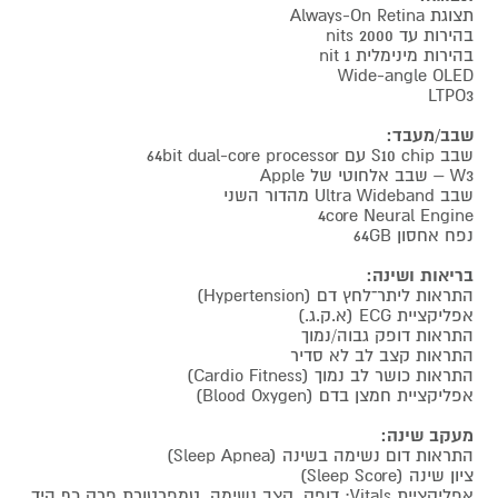
תצוגת Always-On Retina
בהירות עד 2000 nits
בהירות מינימלית 1 nit
Wide-angle OLED
LTPO3
שבב/מעבד:
שבב S10 chip עם 64bit dual-core processor
W3 – שבב אלחוטי של Apple
שבב Ultra Wideband מהדור השני
4core Neural Engine
נפח אחסון 64GB
בריאות ושינה:
התראות ליתר־לחץ דם (Hypertension)
אפליקציית ECG (א.ק.ג.)
התראות דופק גבוה/נמוך
התראות קצב לב לא סדיר
התראות כושר לב נמוך (Cardio Fitness)
אפליקציית חמצן בדם (Blood Oxygen)
מעקב שינה:
התראות דום נשימה בשינה (Sleep Apnea)
ציון שינה (Sleep Score)
אפליקציית Vitals: דופק, קצב נשימה, טמפרטורת פרק כף היד,