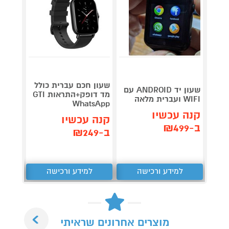
שעון חכם עברית כולל
שעון 
שעון יד ANDROID עם
מד דופק+התראות GTI
משולב
WIFI ועברית מלאה
WhatsApp
תומך כר
קנה עכשיו
קנה עכשיו
קנה 
ב-₪499
ב-₪249
ב-₪349
למידע ורכישה
למידע ורכישה
ל
Next
מוצרים אחרונים שראיתי