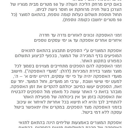
באם קיים מרחק הליכה העולה על 50 מטרים מבית מגוריו של
הצרכן בשל חניה מרוחקת או חוסר גישה לביתו,
תחול תוספת תשלום כעלות קומה נוספת, בהתאם למוצר (כל
50 מטרים יחשבו כקומה נוספת).
זמני האספקה נכונים לאזורים גדרה עד חדרה
איזורים אחרים אספקה עד 14 ימי עסקים נוספים
אספקת המוצרים ע"י הספקים תתבצע בהתאם לתנאים
המופיעים בדף המכירה של המוצר, בכפוף לביצוע התשלום
כמפורט בתקנון האתר.
זמני האספקה להם הספקים מתחייבים מצוינים בסמוך לכל
מוצר ומוצר בזירת המכירות (להלן: "מועדי האספקה"). חישוב
מועדי האספקה יהיה על פי ימי עסקים, דהיינו ימים א' – ה',
למעט ימי שישי ושבת , ערבי חג מועדים, וחול המועד. יחד עם
זאת, הספקים יעשו כמיטב יכולתם להקדים את זמן האספקה.
מובהר בזאת כי האתר עושה כל מאמץ מול הספקים להבטיח
את האספקה בזמן אך אין ביכולתה של מפעילת האתר
להתחייב לכך והיא לא תישא בכל אחריות לאיחור או עיכוב
בזמני האספקה מצד הספקים. במקרים אלו יתאפשר ביטול
עסקה ללא דמי ביטול.
אספקת המוצרים באמצעות שליחים הינה בהתאם לתנאי
האספקה של חברת המשלוחים מטעם הספקים, בהתאם