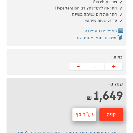
שבב S10 chip
התראה ליתר־לחץ דם Hypertension
התראות דום נשימה בשינה
עד 24 שעות שימוש
מאפיינים נוספים
משלוח ותנאי אספקה
כמות
-
+
קנה ב-
1,649
₪
קניה
הוסף
מהירה
לסל
אני מעוניין בפרטים נוספים - חזרו אליי בקשר למוצר