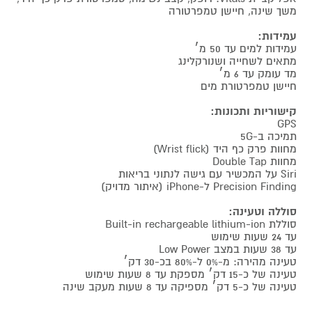
משך שינה, חיישן טמפרטורה
עמידות:
עמידות למים עד 50 מ׳
מתאים לשחייה ושנורקלינג
מד עומק עד 6 מ׳
חיישן טמפרטורת מים
קישוריות ותכונות:
GPS
תמיכה ב-5G
מחוות פרק כף היד (Wrist flick)
מחוות Double Tap
Siri על המכשיר עם גישה לנתוני בריאות
Precision Finding ל-iPhone (איתור מדויק)
סוללה וטעינה:
סוללת Built-in rechargeable lithium-ion
עד 24 שעות שימוש
עד 38 שעות במצב Low Power
טעינה מהירה: מ-0% ל-80% בכ-30 דק׳
טעינה של כ-15 דק׳ מספקת עד 8 שעות שימוש
טעינה של כ-5 דק׳ מספיקה עד 8 שעות מעקב שינה