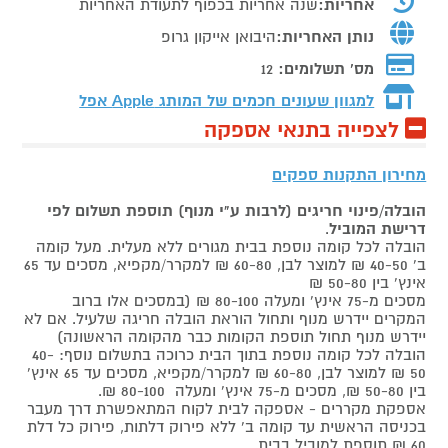
אחריות:
שנה אחריות בכפוף לתעודת האחריות
נותן האחריות:
היבואן אייקון גרופ
מס' תשלומים:
12
למגוון שעונים חכמים של המותג
Apple אפל
לצפייה בתנאי אספקה
מחירון התקנות ספקים
הובלה/פינוי חריגים (לרבות ע"י מנוף) תוספת תשלום לפי
דרישת המוביל
.
הובלה לכל קומה נוספת בבית מגורים ללא מעלית. מעל קומה
ב' 40-50 ₪ למוצר לבן, 60-80 ₪ למקרר/מקפיא, מסכים עד 65
אינץ' בין 50-80 ₪
מסכים מ-75 אינץ' ומעלה 80-100 ₪ (במסכים אלו ברוב
המקרים יידרש מנוף ותחול הוראת הובלה חריגה שלעיל. אם לא
יידרש מנוף תחול תוספת הקומות כבר מהקומה הראשונה)
הובלה לכל קומה נוספת בתוך הבית כרוכה בתשלום נוסף: 40-
50 ₪ למוצר לבן, 60-80 ₪ למקרר/מקפיא, מסכים עד 65 אינץ'
בין 50-80 ₪, מסכים מ-75 אינץ' ומעלה 80-100 ₪.
אספקת מקררים - אספקה לבית לקוח המתאפשרת דרך מעבר
בכניסה הראשית עד קומה ב' ללא פירוק דלתות, פירוק כל דלת
60 ₪ תוספת למוביל בבית.