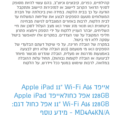
קהילתיים, כפרים, קיבוצים וכיוצ"ב, בהם עשוי להיות מסופק
לסניף הדואר הקרוב ליישוב או למזכירות היישוב ותתקבל
הודעה על כך בבית הלקוח. במידה ואין ביכולתה של חברת
המשלוחים מטעם הספקים לבצע את שליחות המשלוח עד
לבית הלקוח, לרבות באזורים המוגבלים לגישה מבחינה
ביטחונית ו/או תנאי מזג אוויר ו/או מצב העלול לסכן את חיי
השליחים, יובהר העניין ללקוח על ידי הספק ויימצא פתרון
חליפי המקובל על שני הצדדים. במקרים אלו יתאפשר ביטול
עסקה ללא דמי ביטול.
במקרה של הובלה חריגה, על פי שיקול דעתם הבלעדי של
הספקים ו/או מי מטעמם (כגון הובלה שלא ניתן לבצעה
באמצעות מדרגות או מעלית, הובלה שנדרש מכשור מיוחד
לביצועה או הובלה לקומות גבוהות), תחול עלות ההובלה
במלואה, לרבות שימוש במנוף ככל ויידרש, על הלקוח
אייפד Apple iPad 11" Wi-Fi A16
128GB אפל כחולאייפד Apple iPad
11" Wi-Fi A16 128GB אפל כחול דגם:
MD4A4KN/A - מידע נוסף