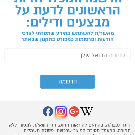
הראשונים לדעת על
מבצעים ודילים:
מאשר/ת להשתמש במידע שמסרתי לצרכי
הודעות ופרסומות כמפורט בתקנון שבאתר
קונה נכבד/ה, בהתאם להוראות החוק, הנך רשאי/ת למסור, ללא
תמורה, במעמד מסירת המוצר שרכשת, פסולת חשמלית