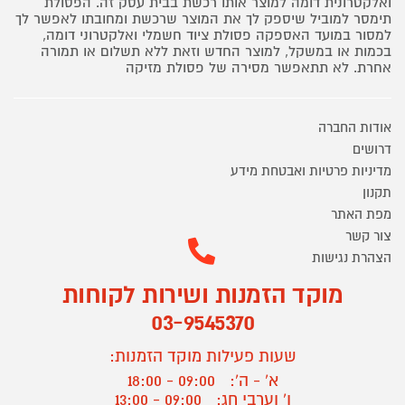
ואלקטרונית דומה למוצר אותו רכשת בבית עסק זה. הפסולת
תימסר למוביל שיספק לך את המוצר שרכשת ומחובתו לאפשר לך
למסור במועד האספקה פסולת ציוד חשמלי ואלקטרוני דומה,
בכמות או במשקל, למוצר החדש וזאת ללא תשלום או תמורה
אחרת. לא תתאפשר מסירה של פסולת מזיקה
אודות החברה
דרושים
מדיניות פרטיות ואבטחת מידע
תקנון
מפת האתר
צור קשר
הצהרת נגישות
מוקד הזמנות ושירות לקוחות
03-9545370
שעות פעילות מוקד הזמנות:
א' - ה':
09:00 - 18:00
ו' וערבי חג:
09:00 - 13:00