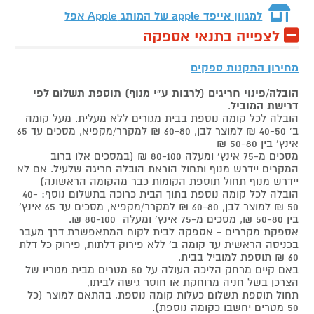
למגוון אייפד apple של המותג
Apple אפל
לצפייה בתנאי אספקה
מחירון התקנות ספקים
הובלה/פינוי חריגים (לרבות ע"י מנוף) תוספת תשלום לפי
דרישת המוביל
.
הובלה לכל קומה נוספת בבית מגורים ללא מעלית. מעל קומה
ב' 40-50 ₪ למוצר לבן, 60-80 ₪ למקרר/מקפיא, מסכים עד 65
אינץ' בין 50-80 ₪
מסכים מ-75 אינץ' ומעלה 80-100 ₪ (במסכים אלו ברוב
המקרים יידרש מנוף ותחול הוראת הובלה חריגה שלעיל. אם לא
יידרש מנוף תחול תוספת הקומות כבר מהקומה הראשונה)
הובלה לכל קומה נוספת בתוך הבית כרוכה בתשלום נוסף: 40-
50 ₪ למוצר לבן, 60-80 ₪ למקרר/מקפיא, מסכים עד 65 אינץ'
בין 50-80 ₪, מסכים מ-75 אינץ' ומעלה 80-100 ₪.
אספקת מקררים - אספקה לבית לקוח המתאפשרת דרך מעבר
בכניסה הראשית עד קומה ב' ללא פירוק דלתות, פירוק כל דלת
60 ₪ תוספת למוביל בבית.
באם קיים מרחק הליכה העולה על 50 מטרים מבית מגוריו של
הצרכן בשל חניה מרוחקת או חוסר גישה לביתו,
תחול תוספת תשלום כעלות קומה נוספת, בהתאם למוצר (כל
50 מטרים יחשבו כקומה נוספת).