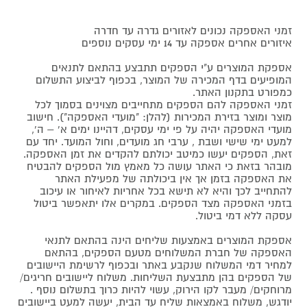
זמני האספקה נכונים לאזורים גדרה עד חדרה
איזורים אחרים אספקה עד 14 ימי עסקים נוספים
אספקת המוצרים ע"י הספקים תתבצע בהתאם לתנאים
המופיעים בדף המכירה של המוצר, בכפוף לביצוע התשלום
כמפורט בתקנון האתר.
זמני האספקה להם הספקים מתחייבים מצוינים בסמוך לכל
מוצר ומוצר בזירת המכירות (להלן: "מועדי האספקה"). חישוב
מועדי האספקה יהיה על פי ימי עסקים, דהיינו ימים א' – ה',
למעט ימי שישי ושבת , ערבי חג מועדים, וחול המועד. יחד עם
זאת, הספקים יעשו כמיטב יכולתם להקדים את זמן האספקה.
מובהר בזאת כי האתר עושה כל מאמץ מול הספקים להבטיח
את האספקה בזמן אך אין ביכולתה של מפעילת האתר
להתחייב לכך והיא לא תישא בכל אחריות לאיחור או עיכוב
בזמני האספקה מצד הספקים. במקרים אלו יתאפשר ביטול
עסקה ללא דמי ביטול.
אספקת המוצרים באמצעות שליחים הינה בהתאם לתנאי
האספקה של חברת המשלוחים מטעם הספקים, בהתאם
למחיר דמי המשלוח שנקבע באתר ובכפוף לרשימת היישובים
של הספקים בהן מתבצעת השליחות. משלוח ליישובים חריגים/
מרוחקים/ מעבר לקו הירוק, עשוי להיות כרוך בתשלום נוסף .
יודגש, משלוח באמצאות שליח עד הבית, יעשה למעט ביישובים