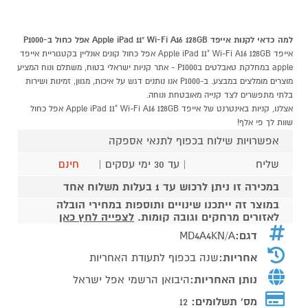
למה כדאי לקנות אייפד Apple iPad 11" Wi-Fi A16 128GB אפל כחול ב-P1000
אייפד Apple iPad 11" Wi-Fi A16 128GB אפל כחול קונים אונליין בקטגוריית אייפד
apple במחלקת טאבלטים בP1000 - אתר קניות ישראלי בטוח, משתלם ונוח המציע
מוצרים מומלצים במבצע. ב-P1000 אנו נותנים דגש על איכות, מגוון, זמינות ושירות
בלתי מתפשרים לצד קנייה מאובטחת ונוחה.
אצלנו, קניות באינטרנט של אייפד Apple iPad 11" Wi-Fi A16 128GB אפל כחול
שוות לך פי אלף!
אפשרויות שילוח בכפוף לתנאי אספקה
שליח
| עד 30 ימי עסקים |
חינם
במכירה זו ניתן לרכוש עד 1 בעלות משלוח אחד
במוצר זה ייתכנו שינויים ותוספות במחירי הובלה
לאזורים מרחקים וגובה קומות.
לצפייה לחץ כאן
דגם:
MD4A4KN/A
אחריות:
שנה בכפוף לתעודת האחריות
נותן האחריות:
היבואן הרשמי אפל ישראל
מס' תשלומים:
12