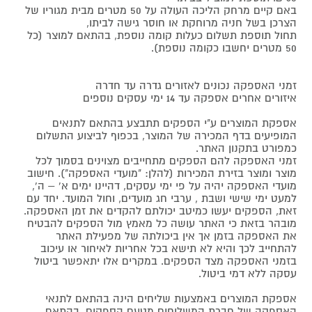
באם קיים מרחק הליכה העולה על 50 מטרים מבית מגוריו של
הצרכן בשל חניה מרוחקת או חוסר גישה לביתו,
תחול תוספת תשלום כעלות קומה נוספת, בהתאם למוצר (כל
50 מטרים יחשבו כקומה נוספת).
זמני האספקה נכונים לאזורים גדרה עד חדרה
איזורים אחרים אספקה עד 14 ימי עסקים נוספים
אספקת המוצרים ע"י הספקים תתבצע בהתאם לתנאים
המופיעים בדף המכירה של המוצר, בכפוף לביצוע התשלום
כמפורט בתקנון האתר.
זמני האספקה להם הספקים מתחייבים מצוינים בסמוך לכל
מוצר ומוצר בזירת המכירות (להלן: "מועדי האספקה"). חישוב
מועדי האספקה יהיה על פי ימי עסקים, דהיינו ימים א' – ה',
למעט ימי שישי ושבת , ערבי חג מועדים, וחול המועד. יחד עם
זאת, הספקים יעשו כמיטב יכולתם להקדים את זמן האספקה.
מובהר בזאת כי האתר עושה כל מאמץ מול הספקים להבטיח
את האספקה בזמן אך אין ביכולתה של מפעילת האתר
להתחייב לכך והיא לא תישא בכל אחריות לאיחור או עיכוב
בזמני האספקה מצד הספקים. במקרים אלו יתאפשר ביטול
עסקה ללא דמי ביטול.
אספקת המוצרים באמצעות שליחים הינה בהתאם לתנאי
האספקה של חברת המשלוחים מטעם הספקים, בהתאם