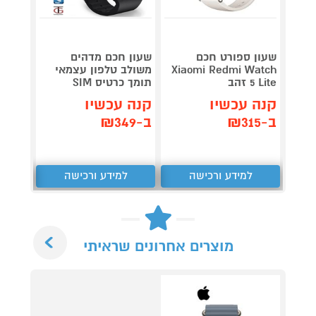
שעון ספורט חכם
שעון חכם מדהים
שעון 
Xiaomi Redmi Watch
משולב טלפון עצמאי
NCT 3
5 Lite זהב
תומך כרטיס SIM
tical
קנה עכשיו
קנה עכשיו
קנה 
ב-₪315
ב-₪349
ב-₪1,679
למידע ורכישה
למידע ורכישה
ל
Next
מוצרים אחרונים שראיתי