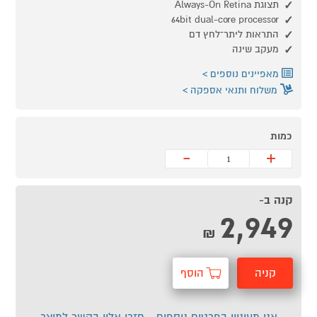
תצוגת Always-On Retina
64bit dual-core processor
התראות ליתר־לחץ דם
מעקב שינה
מאפיינים נוספים
משלוח ותנאי אספקה
כמות
-
+
קנה ב-
2,949
₪
קניה
הוסף
מהירה
לסל
אני מעוניין בפרטים נוספים - חזרו אליי בקשר למוצר