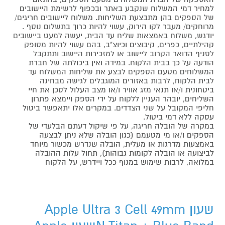
למחיר דמי המשלוח שנקבע באתר ובכפוף לרשימת היישובים
של הספקים בהן מתבצעת השליחות. משלוח ליישובים חריגים/
מרוחקים/ מעבר לקו הירוק, עשוי להיות כרוך בתשלום נוסף .
יודגש, משלוח באמצאות שליח עד הבית, יעשה למעט ביישובים
קהילתיים, כפרים, קיבוצים וכיוצ"ב, בהם עשוי להיות מסופק
לסניף הדואר הקרוב ליישוב או למזכירות היישוב ותתקבל
הודעה על כך בבית הלקוח. במידה ואין ביכולתה של חברת
המשלוחים מטעם הספקים לבצע את שליחות המשלוח עד
לבית הלקוח, לרבות באזורים המוגבלים לגישה מבחינה
ביטחונית ו/או תנאי מזג אוויר ו/או מצב העלול לסכן את חיי
השליחים, יובהר העניין ללקוח על ידי הספק ויימצא פתרון
חליפי המקובל על שני הצדדים. במקרים אלו יתאפשר ביטול
עסקה ללא דמי ביטול.
במקרה של הובלה חריגה, על פי שיקול דעתם הבלעדי של
הספקים ו/או מי מטעמם (כגון הובלה שלא ניתן לבצעה
באמצעות מדרגות או מעלית, הובלה שנדרש מכשור מיוחד
לביצועה או הובלה לקומות גבוהות), תחול עלות ההובלה
במלואה, לרבות שימוש במנוף ככל ויידרש, על הלקוח
שעון Apple Ultra 3 Cell 49mm