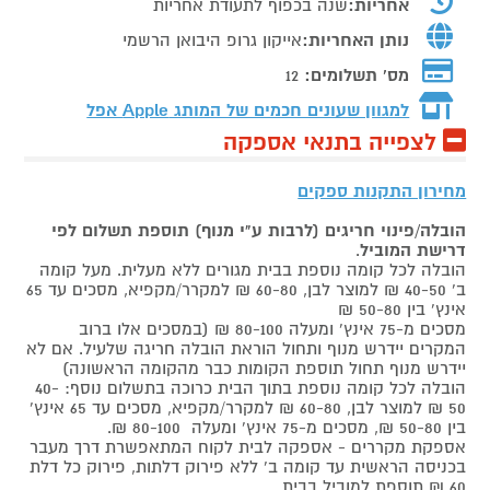
אחריות:
שנה בכפוף לתעודת אחריות
נותן האחריות:
אייקון גרופ היבואן הרשמי
מס' תשלומים:
12
למגוון שעונים חכמים של המותג
Apple אפל
לצפייה בתנאי אספקה
מחירון התקנות ספקים
הובלה/פינוי חריגים (לרבות ע"י מנוף) תוספת תשלום לפי
דרישת המוביל
.
הובלה לכל קומה נוספת בבית מגורים ללא מעלית. מעל קומה
ב' 40-50 ₪ למוצר לבן, 60-80 ₪ למקרר/מקפיא, מסכים עד 65
אינץ' בין 50-80 ₪
מסכים מ-75 אינץ' ומעלה 80-100 ₪ (במסכים אלו ברוב
המקרים יידרש מנוף ותחול הוראת הובלה חריגה שלעיל. אם לא
יידרש מנוף תחול תוספת הקומות כבר מהקומה הראשונה)
הובלה לכל קומה נוספת בתוך הבית כרוכה בתשלום נוסף: 40-
50 ₪ למוצר לבן, 60-80 ₪ למקרר/מקפיא, מסכים עד 65 אינץ'
בין 50-80 ₪, מסכים מ-75 אינץ' ומעלה 80-100 ₪.
אספקת מקררים - אספקה לבית לקוח המתאפשרת דרך מעבר
בכניסה הראשית עד קומה ב' ללא פירוק דלתות, פירוק כל דלת
60 ₪ תוספת למוביל בבית.