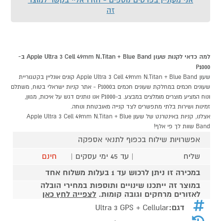
זה
למה כדאי לקנות שעון Apple Ultra 3 Cell 49mm N.Titan + Blue Band ב-
P1000
שעון Apple Ultra 3 Cell 49mm N.Titan + Blue Band קונים אונליין בקטגוריית
שעונים חכמים במחלקת שעונים חכמים בP1000 - אתר קניות ישראלי בטוח, משתלם
ונוח המציע מוצרים מומלצים במבצע. ב-P1000 אנו נותנים דגש על איכות, מגוון,
זמינות ושירות בלתי מתפשרים לצד קנייה מאובטחת ונוחה.
אצלנו, קניות באינטרנט של שעון Apple Ultra 3 Cell 49mm N.Titan + Blue
Band שוות לך פי אלף!
אפשרויות שילוח בכפוף לתנאי אספקה
שליח
| עד 45 ימי עסקים |
חינם
במכירה זו ניתן לרכוש עד 1 בעלות משלוח אחד
במוצר זה ייתכנו שינויים ותוספות במחירי הובלה
לאזורים מרחקים וגובה קומות.
לצפייה לחץ כאן
דגם:
Ultra 3 GPS + Cellular