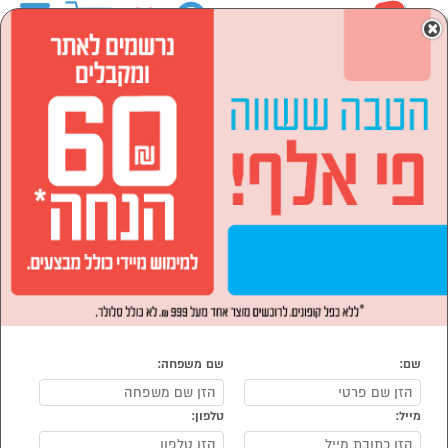
0
×
ראשי
המותגים
Apple אפל
הסתר רשימת קטגוריות
סמארטפונים, שעונים חכמים
מחשבים וציוד היקפי (6)
ואביזרים (107)
Apple אפל
נמצאו 113 מוצרי Apple אפל
מיון:
הפופולרים ביותר
שם:
שם משפחה:
מייל:
טלפון: