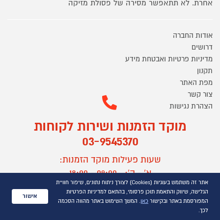
אחרת. לא תתאפשר מסירה של פסולת מזיקה
אודות החברה
דרושים
מדיניות פרטיות ואבטחת מידע
תקנון
מפת האתר
צור קשר
הצהרת נגישות
מוקד הזמנות ושירות לקוחות
03-9545370
שעות פעילות מוקד הזמנות:
א' - ה':
09:00 - 18:00
ו' וערבי חג:
09:00 - 13:00
אתר זה משתמש בעוגיות (Cookies) לצורך ניתוח נתונים, שיפור חוויית
הגלישה, שיווק והתאמת תוכן פרסומי, בהתאם למדיניות הפרטיות
אישור
שעות פעילות מוקד שירות לקוחות:
המפורסמת באתר ובקישור
כאן
. המשך השימוש באתר מהווה הסכמה
לכך.
א' - ד':
09:00 - 16:30