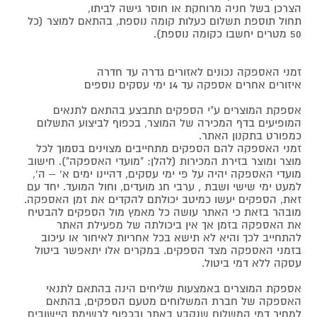
הצרכן בשל חניה מרוחקת או חוסר גישה לביתו,
תחול תוספת תשלום כעלות קומה נוספת, בהתאם למוצר (כל
50 מטרים יחשבו כקומה נוספת).
זמני האספקה נכונים לאזורים גדרה עד חדרה
איזורים אחרים אספקה עד 14 ימי עסקים נוספים
אספקת המוצרים ע"י הספקים תתבצע בהתאם לתנאים
המופיעים בדף המכירה של המוצר, בכפוף לביצוע התשלום
כמפורט בתקנון האתר.
זמני האספקה להם הספקים מתחייבים מצוינים בסמוך לכל
מוצר ומוצר בזירת המכירות (להלן: "מועדי האספקה"). חישוב
מועדי האספקה יהיה על פי ימי עסקים, דהיינו ימים א' – ה',
למעט ימי שישי ושבת , ערבי חג מועדים, וחול המועד. יחד עם
זאת, הספקים יעשו כמיטב יכולתם להקדים את זמן האספקה.
מובהר בזאת כי האתר עושה כל מאמץ מול הספקים להבטיח
את האספקה בזמן אך אין ביכולתה של מפעילת האתר
להתחייב לכך והיא לא תישא בכל אחריות לאיחור או עיכוב
בזמני האספקה מצד הספקים. במקרים אלו יתאפשר ביטול
עסקה ללא דמי ביטול.
אספקת המוצרים באמצעות שליחים הינה בהתאם לתנאי
האספקה של חברת המשלוחים מטעם הספקים, בהתאם
למחיר דמי המשלוח שנקבע באתר ובכפוף לרשימת היישובים