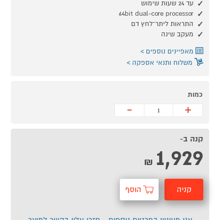
עד 24 שעות שימוש
64bit dual-core processor
התראות ליתר־לחץ דם
מעקב שינה
מאפיינים נוספים
משלוח ותנאי אספקה
כמות
-
+
קנה ב-
1,929
₪
קניה
הוסף
מהירה
לסל
אני מעוניין בפרטים נוספים - חזרו אליי בקשר למוצר