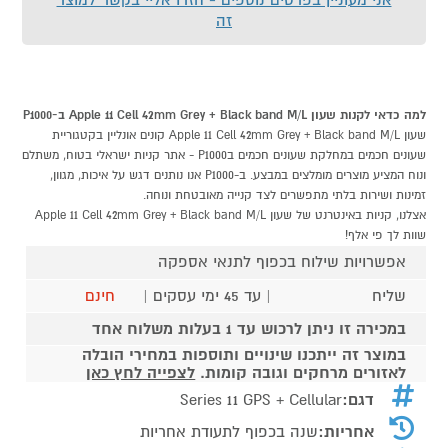
זה
למה כדאי לקנות שעון Apple 11 Cell 42mm Grey + Black band M/L ב-P1000
שעון Apple 11 Cell 42mm Grey + Black band M/L קונים אונליין בקטגוריית
שעונים חכמים במחלקת שעונים חכמים בP1000 - אתר קניות ישראלי בטוח, משתלם
ונוח המציע מוצרים מומלצים במבצע. ב-P1000 אנו נותנים דגש על איכות, מגוון,
זמינות ושירות בלתי מתפשרים לצד קנייה מאובטחת ונוחה.
אצלנו, קניות באינטרנט של שעון Apple 11 Cell 42mm Grey + Black band M/L
שוות לך פי אלף!
אפשרויות שילוח בכפוף לתנאי אספקה
שליח
| עד 45 ימי עסקים |
חינם
במכירה זו ניתן לרכוש עד 1 בעלות משלוח אחד
במוצר זה ייתכנו שינויים ותוספות במחירי הובלה
לאזורים מרחקים וגובה קומות.
לצפייה לחץ כאן
דגם:
Series 11 GPS + Cellular
אחריות:
שנה בכפוף לתעודת אחריות