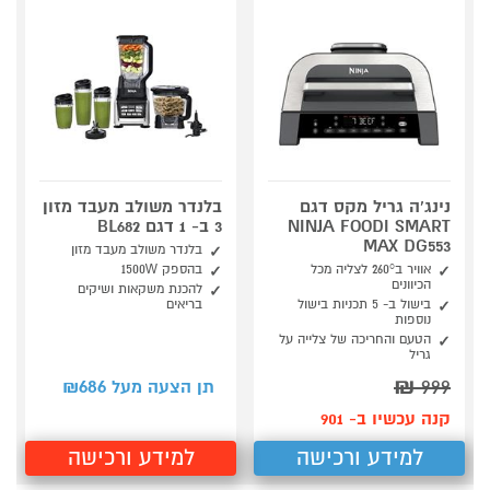
נינג'ה גריל מקס דגם
בלנדר משולב מעבד מזון
NINJA FOODI SMART
3 ב- 1 דגם BL682
MAX DG553
בלנדר משולב מעבד מזון
אוויר ב260° לצליה מכל
בהספק 1500W
הכיוונים
להכנת משקאות ושיקים
בישול ב- 5 תכניות בישול
בריאים
נוספות
הטעם והחריכה של צלייה על
גריל
686
₪
999
תן הצעה מעל ₪
קנה עכשיו ב- 901
למידע ורכישה
למידע ורכישה