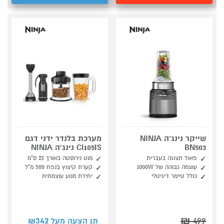
שייקר נינג'ה NINJA
מערכת בלנדר ידני דגם
BN503
CI105IS נינג'ה NINJA
פאנל תצוגה בעברית
מוט נירוסטה באורך 23 ס"מ
עוצמה גבוהה של 1000W
קערת קיצוץ בנפח 500 מ"ל
כולל טיימר דיגיטלי
יחידת מנוע עוצמתית
342
₪
499
תן הצעה מעל ₪