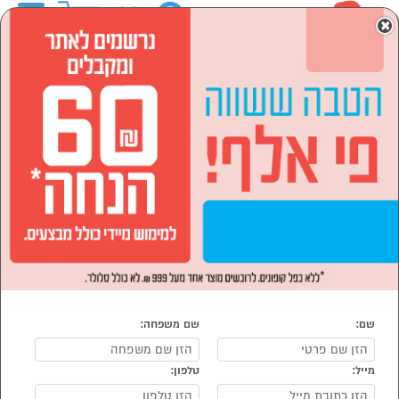
0
×
ראשי
המותגים
NINJA
מוצרי חשמל
מוצרי חשמל לבית
הסתר רשימת קטגוריות
עיבוד מזון ומסחטות (16)
אפייה, בישול, טיגון (8)
טוסטר אובן (2)
מכונות גלידה (5)
מוצרי חשמל לבית NINJA
נמצאו 33 מוצרי מוצרי חשמל לבית של מוצרי NINJA
מיון:
הפופולרים ביותר
שם:
שם משפחה:
מייל:
טלפון: