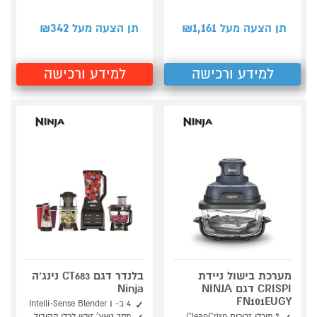
342
1,161
תן הצעה מעל ₪
תן הצעה מעל ₪
למידע ורכישה
למידע ורכישה
מערכת בישול ניידת
בלנדר דגם CT683 נינג'ה
CRISPI דגם NINJA
Ninja
FN101EUGY
4 ב- 1 Intelli-Sense Blender
2 מיכלי זכוכית CleanCrisp
מסך טאצ' זיהוי לכלי הקיבול