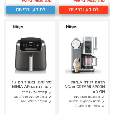
קנה עכשיו ב- 900
קנה עכשיו ב- 392
למידע ורכישה
למידע ורכישה
מכונת גלידה NINJA
סיר טיגון באוויר חם 4.7
NC701 CREAMI SPOON
ליטר דגם NINJA AF143
& SPIN
קיבולת של 4.7 ליטר
13 תוכניות אוטומטיות
בישול עם מעט או ללא שמן
גלידה אמריקאית בלחיצה
טכנולוגיית AIRCRISP
טכנולוגיית Creamify