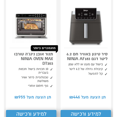
מהנמכרים ביותר
סיר טיגון באוויר חם 6.2
תנור אובן נינג’ה טורבו
ליטר דגם NINJA AF183
NINJA OVEN MAX
DT203
בישול עם מעט או ללא שמן
קיבולת גדולה של 6.2 ליטר
10 תכניות בישול חכמות
בעברית
קל לתפעול
טכנולוגיית פיזור אוויר
משולשת
גוף חימום אחורי
955
446
תן הצעה מעל ₪
תן הצעה מעל ₪
למידע ורכישה
למידע ורכישה