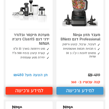
מעבד מזון Ninja
מערכת מיקסר ובלנדר
Professional דגם BN653
ידני דגם CI107IS נינג'ה
NINJA
לעיבוד, ערבול, קיצוץ וריסוק
4 תכניות חכמות ואוטומטיות
מוט נירוסטה באורך 23 ס"מ
מתאים להכנת 1 ק"ג ב 30
קערת קיצוץ בנפח 500 מ"ל
שניות
יחידת מנוע עוצמתית
480
₪
499
תן הצעה מעל ₪
קנה עכשיו ב- 360
למידע ורכישה
למידע ורכישה