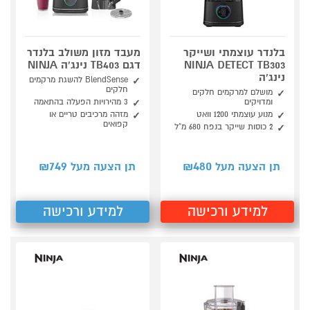
בלנדר עוצמתי ושייקר
מעבד מזון משולב בלנדר
NINJA DETECT TB303
דגם TB403 נינג'ה NINJA
נינג'ה
BlendSense להשגת מרקמים
חלקים
מושלם למרקמים חלקים
ומדויקים
3 מהירויות הפעלה בהתאמה
מנוע עוצמתי 1200 וואט
מזהה מרכיבים טריים או
קפואים
2 כוסות שייקר בנפח 680 מ“ל
749
480
תן הצעה מעל ₪
תן הצעה מעל ₪
למידע ורכישה
למידע ורכישה