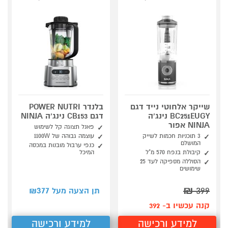
שייקר אלחוטי נייד דגם
בלנדר POWER NUTRI
BC251EUGY נינג'ה
דגם CB153 נינג'ה NINJA
NINJA אפור
פאנל תצוגה קל לשימוש
3 תוכניות חכמות לשייק
עוצמה גבוהה של 1100W
המושלם
כנפי ערבול מובנות במכסה
קיבולת בנפח 570 מ"ל
המיכל
הסוללה מספיקה לעד 25
שימושים
377
₪
399
תן הצעה מעל ₪
קנה עכשיו ב- 392
למידע ורכישה
למידע ורכישה