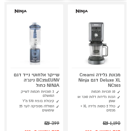
מכונת גלידה Creami
שייקר אלחוטי נייד דגם
Deluxe XL דגם Ninja
BC251EUNV נינג'ה
NC503
NINJA כחול
10 תכניות חכמות
3 תוכניות חכמות לשייק
המושלם
הכנת גלידות דלות סוכר או
שומן
קיבולת בנפח 570 מ"ל
כולל 2 כוסות גלידה XL +
הסוללה מספיקה לעד 25
מכסים
שימושים
₪
399
₪
1,190