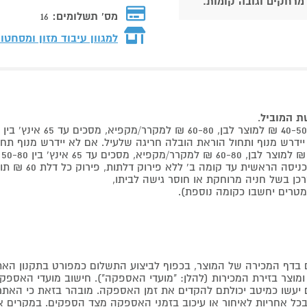
 מרחקים וגובה קומות.
מס' תשלומים:
16
למגוון עיבוד מזון ומסחט
שת המוביל
.
 קומה ב' ללא פירוק דלתות, פירוק כל דלת 60 ₪ תוספת למוביל בבית.
דף המכירה של המוצר, בכפוף לביצוע התשלום כמפורט בתקנון האת
צר בזירת המכירות (להלן: "מועדי האספקה"). חישוב מועדי האספקה יה
קים יעשו כמיטב יכולתם להקדים את זמן האספקה. מובהר בזאת כי ה
כל אחריות לאיחור או עיכוב בזמני האספקה מצד הספקים. במקרים א