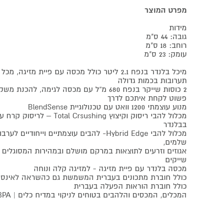
מפרט המוצר
מידות
גובה: 44 ס"מ
רוחב: 18 ס"מ
עומק: 23 ס"מ
מיכל בלנדר בנפח 2.1 ליטר כולל מכסה עם פיית מז
תערובות בכמות גדולה
2 כוסות שייקר בנפח 680 מ“ל עם מכסה לגימ
פשוט לקחת איתכם לדרך
מנוע עוצמתי 1200 וואט עם טכנולוגיית BlendSense
מכלול להבי ריסוק וקיצוץ ushing
בבלנדר
מכלול להבי Hybrid Edge- להבים עוצמתיים וייחוד
שלמים,
אגוזים וזרעים לתוצאות במרקם מושלם ובמהירות המסוגלים 
שייקים
מכסה בלנדר עם פיית מזיגה - למזיגה קלה ונוחה
כולל חוברת מתכונים בעברית המשמשת גם כהשראה לאינספ
כולל חוברת הוראות הפעלה בעברית
המכלים, המכסים והלהבים בטוחים לניקוי במדיח כלים | FREE BPA