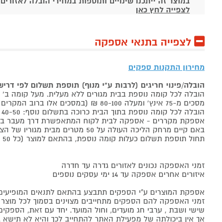
במוצר זה ייתכנו שינויים ותוספות במחירי הובלה לאזורים
לצפייה לחץ כאן
לצפייה בתנאי אספקה
מחירון התקנות ספקים
הובלה/פינוי חריגים (לרבות ע"י מנוף) תוספת תשלום לפי דרי
הובלה לכל קומה נוספת בבית מגורים ללא מעלית. מעל קומה ב' 40-50 ₪ למוצר לבן, 60-80 ₪ למקרר/מקפיא, מסכים עד 65 אינץ' בין 50-80 ₪
מסכים מ-75 אינץ' ומעלה 80-100 ₪ (במסכים אלו ברוב המקרים יידרש מנוף ותחול הוראת הובלה חריגה שלעיל. אם לא יידרש מנוף תחול תוספת הקומות כבר מהקומה הראשונה)
הובלה לכל קומה נוספת בתוך הבית כרוכה בתשלום נוסף: 40-50 ₪ למוצר לבן, 60-80 ₪ למקרר/מקפיא, מסכים עד 65 אינץ' בין 50-80 ₪, מסכים מ-75 אינץ' ומעלה 80-100 ₪.
אספקת מקררים - אספקה לבית לקוח המתאפשרת דרך מעבר בכניסה הראשית עד
באם קיים מרחק הליכה העולה על 50 מטרים מבית מגוריו של הצרכן בשל חניה מרוחקת או חוסר גישה לביתו,
תחול תוספת תשלום כעלות קומה נוספת, בהתאם למוצר (כל 50 מטרים יחשבו כקומה נוספת).
זמני האספקה נכונים לאזורים גדרה עד חדרה
איזורים אחרים אספקה עד 14 ימי עסקים נוספים
אספקת המוצרים ע"י הספקים תתבצע בהתאם לתנאים המופיעים ב
זמני האספקה להם הספקים מתחייבים מצוינים בסמוך לכל מוצר ומו
שישי ושבת , ערבי חג מועדים, וחול המועד. יחד עם זאת, הספ
אך אין ביכולתה של מפעילת האתר להתחייב לכך והיא לא תישא ב