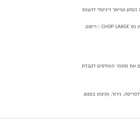
המזון וטיימר דיגיטלי להצגת
תוכניות לבחירה: טחינה MINCE | קיצוץ דק CHOP SMALL | קיצוץ גס CHOP LARGE | ריסוק
אים ומתאים את מספר הפולסים לקבלת
LARG - תוכניות חכמות לפריסה, גירוד, וקיצוץ במגוון