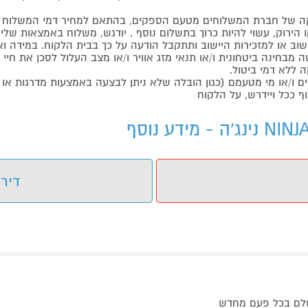
 של חברת המשלוחים מטעם הספקים, בהתאם למחיר דמי המשלוח ש
הירוק, עשוי להיות כרוך בתשלום נוסף . יודגש, משלוח באמצאות שליח
ליישוב או למזכירות היישוב ותתקבל הודעה על כך בבית הלקוח. במיד
בחינה ביטחונית ו/או תנאי מזג אוויר ו/או מצב העלול לסכן את חיי ה
 ללא דמי ביטול.
ו/או מי מטעמם (כגון הובלה שלא ניתן לבצעה באמצעות מדרגות או 
ף ככל ויידרש, על הלקוח
דירו
שלם בכל פעם מחדש