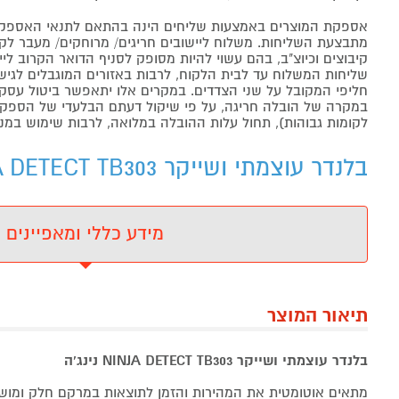
אספקת המוצרים באמצעות שליחים הינה בהתאם לתנאי האספקה
מתבצעת השליחות. משלוח ליישובים חריגים/ מרוחקים/ מעבר לקו 
קיבוצים וכיוצ"ב, בהם עשוי להיות מסופק לסניף הדואר הקרוב 
שליחות המשלוח עד לבית הלקוח, לרבות באזורים המוגבלים לגישה מ
חליפי המקובל על שני הצדדים. במקרים אלו יתאפשר ביטול עסקה
במקרה של הובלה חריגה, על פי שיקול דעתם הבלעדי של הספקים 
לקומות גבוהות), תחול עלות ההובלה במלואה, לרבות שימוש במנו
בלנדר עוצמתי ושייקר NINJA DETECT TB303 נינג'ה - מידע נוסף
מידע כללי ומאפיינים
תיאור המוצר
בלנדר עוצמתי ושייקר NINJA DETECT TB303 נינג'ה
מתאים אוטומטית את המהירות והזמן לתוצאות במרקם חלק ומו