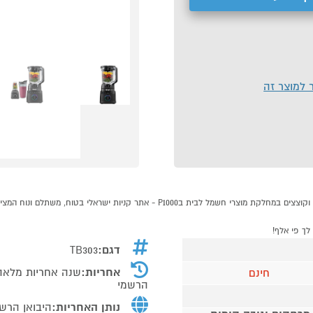
ר למוצר זה
דגם:
TB303
אחריות:
חינם
הרשמי
נותן האחריות:
היבואן הרש