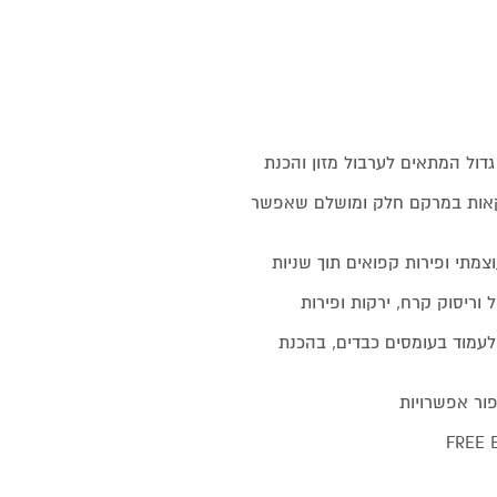
יגה, מכל גדול המתאים לערבול מזון והכנת
ה, להכנת משקאות במרקם חלק ומושלם שאפשר
Total Crs – לריסוק קרח עוצמתי ופירות קפואים תוך שניות
יים לערבול וריסוק קרח, ירקות ופירות
לעמוד בעומסים כבדים, בהכנת
ור אפשרויות