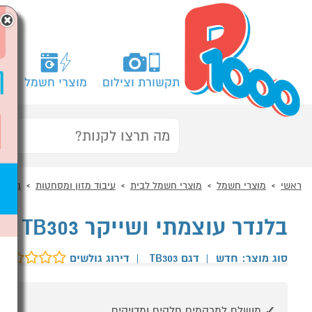
×
תקשורת וצילום
מוצרי חשמל
מח
ראשי
מוצרי חשמל
מוצרי חשמל לבית
עיבוד מזון ומסחטות
בלנדר
בלנדר עוצמתי ושייקר NINJA DETECT TB303 נינג'ה
סוג מוצר: חדש
|
דגם TB303
|
דירוג גולשים
מושלם למרקמים חלקים ומדויקים