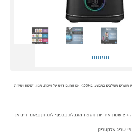
תמונות
בלנדר עוצמתי ושייקר NINJA DETECT TB303 נינג'ה קונים אונליין בקטגוריית בלנדרים וקוצצים במחלקת מוצרי חשמל לבית בP1000 - אתר קניות ישראלי בטוח, משתלם ונוח המציע מוצרים מומלצים במבצע. ב-P1000 אנו נותנים דגש על איכות, מגוון, זמינות ושירות
שנה אחריות מלאה + 2 שנות אחריות נוספת מוגבלת בכפוף לתקנון באתר היבואן
מי שריג אלקטריק