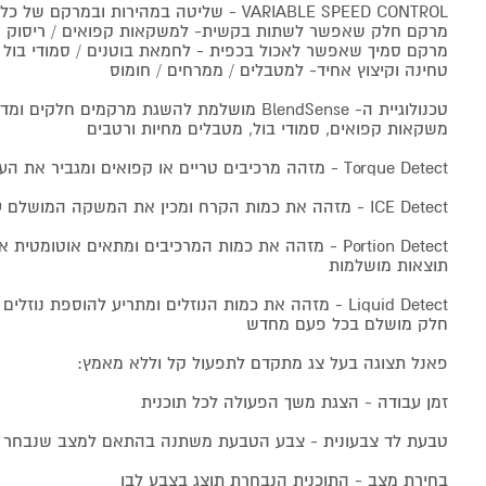
VARIABLE SPEED CONTROL - שליטה במהירות ובמרקם של כל תערובת
מרקם חלק שאפשר לשתות בקשית- למשקאות קפואים / ריסוק קרח
מרקם סמיך שאפשר לאכול בכפית - לחמאת בוטנים / סמודי בול
טחינה וקיצוץ אחיד- למטבלים / ממרחים / חומוס
טכנולוגיית ה- BlendSense מושלמת להשגת מרקמים חלקים ומדויקים לשייקים ,
משקאות קפואים, סמודי בול, מטבלים מחיות ורטבים
Torque Detect - מזהה מרכיבים טריים או קפואים ומגביר את העוצמה באופן אוטומטי
ICE Detect - מזהה את כמות הקרח ומכין את המשקה המושלם עבורכם
Portion Detect - מזהה את כמות המרכיבים ומתאים אוטומ
תוצאות מושלמות
Liquid Detect - מזהה את כמות הנוזלים ומתריע להוספת נ
חלק מושלם בכל פעם מחדש
פאנל תצוגה בעל צג מתקדם לתפעול קל וללא מאמץ:
זמן עבודה - הצגת משך הפעולה לכל תוכנית
טבעת לד צבעונית - צבע הטבעת משתנה בהתאם למצב שנבחר
בחירת מצב - התוכנית הנבחרת תוצג בצבע לבן