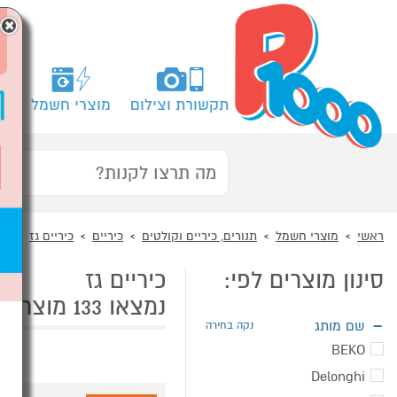
×
תקשורת וצילום
מוצרי חשמל
מח
ראשי
מוצרי חשמל
תנורים, כיריים וקולטים
כיריים
כיריים גז
סינון מוצרים לפי:
כיריים גז
נמצאו 133 מוצרי כיריים גז
שם מותג
נקה בחירה
BEKO
Delonghi