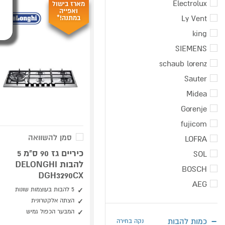
Electrolux
מארז בישול
ואפייה
Ly Vent
במתנה!*
king
SIEMENS
schaub lorenz
Sauter
Midea
Gorenje
fujicom
סמן להשוואה
LOFRA
כיריים גז 90 ס"מ 5
SOL
להבות DELONGHI
BOSCH
DGH3290CX
AEG
5 להבות בעוצמות שונות
הצתה אלקטרונית
המבער הכפול גמיש
כמות להבות
נקה בחירה