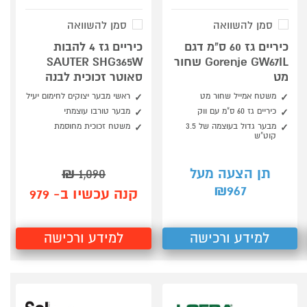
סמן להשוואה
סמן להשוואה
כיריים גז 60 ס"מ דגם
כיריים גז 4 להבות
Gorenje GW67IL שחור
SAUTER SHG365W
מט
סאוטר זכוכית לבנה
משטח אמייל שחור מט
ראשי מבער יצוקים לחימום יעיל
כיריים גז 60 ס"מ עם ווק
מבער טורבו עוצמתי
מבער גדול בעוצמה של 3.5
משטח זכוכית מחוסמת
קוט"ש
תן הצעה מעל
1,090
₪
967
₪
קנה עכשיו ב- 979
למידע ורכישה
למידע ורכישה