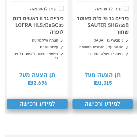
סמן להשוואה
סמן להשוואה
כיריים גז 75 ס"מ סאוטר
כיריים גז 5 ראשים דגם
LOFRA HLS7D0GC05
SAUTER SHG755B
שחור
לופרה
5 מבערי גז SABAF
הצתה אלקטרונית
משטח עליון מזכוכית מחוסמת
עיצוב שטוח
כפתורי הפעלה חזיתיים
חיישני בטיחות למניעת דליפת
גז
תן הצעה מעל
תן הצעה מעל
2,696
1,315
₪
₪
למידע ורכישה
למידע ורכישה