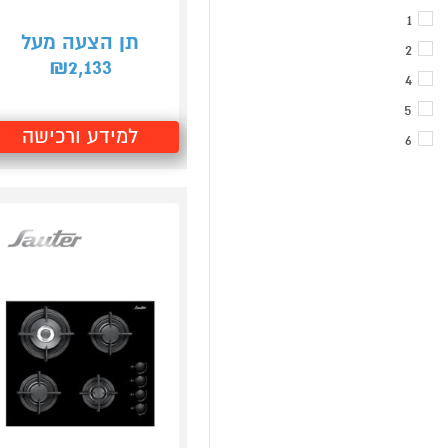
1
תן הצעה מעל
2
2,133
₪
4
5
למידע ורכישה
6