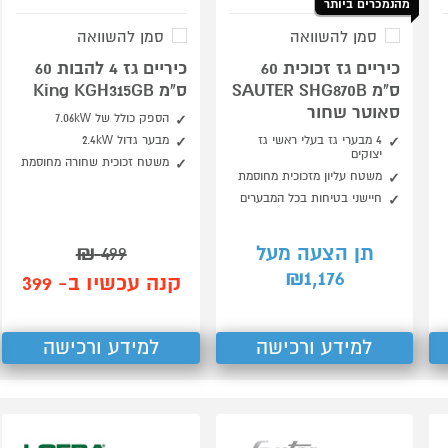
מהנמכרים ביותר
סמן להשוואה
סמן להשוואה
כיריים גז זכוכית 60
כיריים גז 4 להבות 60
ס"מ SAUTER SHG870B
ס"מ King KGH315GB
סאוטר שחור
הספק כולל של 7.06kW
4 מבערי גז בעלי ראשי גז
מבער גדול 2.4kW
יצוקים
משטח זכוכית שחורה מחוסמת
משטח עליון מזכוכית מחוסמת
חיישני בטיחות בכל המבערים
תן הצעה מעל
499
₪
1,176
₪
קנה עכשיו ב- 399
למידע ורכישה
למידע ורכישה