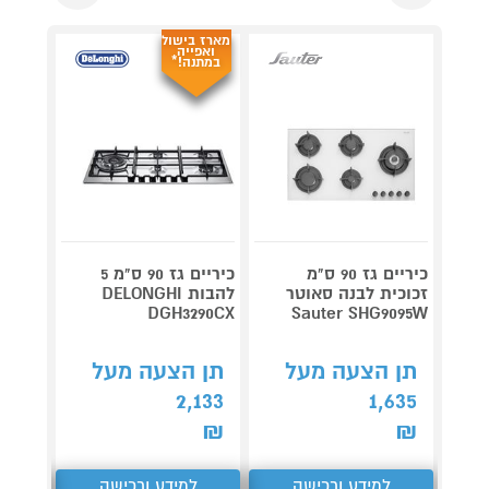
מארז בישול
ואפייה
במתנה!*
כיריים
כיריים גז 90 ס"מ
כיריים גז 90 ס"מ 5
זכוכית לבנה סאוטר
להבות DELONGHI
7506W
DGH3290CX
Sauter SHG9095W
לבן
תן הצעה מעל
תן הצעה מעל
תן 
2,133
1,635
,027
₪
₪
₪
למידע ורכישה
למידע ורכישה
ל