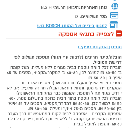
נותן האחריות:
היבואן הרשמי B.S.H
מס' תשלומים:
12
למגוון כיריים של המותג
BOSCH בוש
לצפייה בתנאי אספקה
מחירון התקנות ספקים
הובלה/פינוי חריגים (לרבות ע"י מנוף) תוספת תשלום לפי
דרישת המוביל
.
הובלה לכל קומה נוספת בבית מגורים ללא מעלית. מעל קומה
ב' 40-50 ₪ למוצר לבן, 60-80 ₪ למקרר/מקפיא, מסכים עד 65
אינץ' בין 50-80 ₪
מסכים מ-75 אינץ' ומעלה 80-100 ₪ (במסכים אלו ברוב
המקרים יידרש מנוף ותחול הוראת הובלה חריגה שלעיל. אם לא
יידרש מנוף תחול תוספת הקומות כבר מהקומה הראשונה)
הובלה לכל קומה נוספת בתוך הבית כרוכה בתשלום נוסף: 40-
50 ₪ למוצר לבן, 60-80 ₪ למקרר/מקפיא, מסכים עד 65 אינץ'
בין 50-80 ₪, מסכים מ-75 אינץ' ומעלה 80-100 ₪.
אספקת מקררים - אספקה לבית לקוח המתאפשרת דרך מעבר
בכניסה הראשית עד קומה ב' ללא פירוק דלתות, פירוק כל דלת
60 ₪ תוספת למוביל בבית.