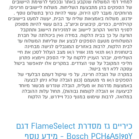
למחיר דמי המשלוח שנקבע באתר ובכפוף לרשימת היישובים
של הספקים בהן מתבצעת השליחות. משלוח ליישובים חריגים/
מרוחקים/ מעבר לקו הירוק, עשוי להיות כרוך בתשלום נוסף .
יודגש, משלוח באמצאות שליח עד הבית, יעשה למעט ביישובים
קהילתיים, כפרים, קיבוצים וכיוצ"ב, בהם עשוי להיות מסופק
לסניף הדואר הקרוב ליישוב או למזכירות היישוב ותתקבל
הודעה על כך בבית הלקוח. במידה ואין ביכולתה של חברת
המשלוחים מטעם הספקים לבצע את שליחות המשלוח עד
לבית הלקוח, לרבות באזורים המוגבלים לגישה מבחינה
ביטחונית ו/או תנאי מזג אוויר ו/או מצב העלול לסכן את חיי
השליחים, יובהר העניין ללקוח על ידי הספק ויימצא פתרון
חליפי המקובל על שני הצדדים. במקרים אלו יתאפשר ביטול
עסקה ללא דמי ביטול.
במקרה של הובלה חריגה, על פי שיקול דעתם הבלעדי של
הספקים ו/או מי מטעמם (כגון הובלה שלא ניתן לבצעה
באמצעות מדרגות או מעלית, הובלה שנדרש מכשור מיוחד
לביצועה או הובלה לקומות גבוהות), תחול עלות ההובלה
במלואה, לרבות שימוש במנוף ככל ויידרש, על הלקוח
כיריים גז מסדרת FlameSelect דגם
Bosch PCH6A5I90Y - מידע נוסף