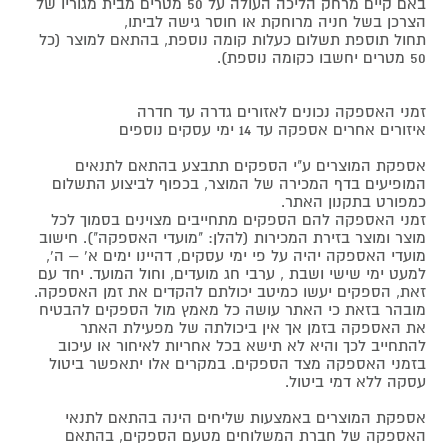
באם קיים מרחק הליכה העולה על 50 מטרים מבית מגוריו של
הצרכן בשל חניה מרוחקת או חוסר גישה לביתו,
תחול תוספת תשלום כעלות קומה נוספת, בהתאם למוצר (כל
50 מטרים יחשבו כקומה נוספת).
זמני האספקה נכונים לאזורים גדרה עד חדרה
איזורים אחרים אספקה עד 14 ימי עסקים נוספים
אספקת המוצרים ע"י הספקים תתבצע בהתאם לתנאים
המופיעים בדף המכירה של המוצר, בכפוף לביצוע התשלום
כמפורט בתקנון האתר.
זמני האספקה להם הספקים מתחייבים מצוינים בסמוך לכל
מוצר ומוצר בזירת המכירות (להלן: "מועדי האספקה"). חישוב
מועדי האספקה יהיה על פי ימי עסקים, דהיינו ימים א' – ה',
למעט ימי שישי ושבת , ערבי חג מועדים, וחול המועד. יחד עם
זאת, הספקים יעשו כמיטב יכולתם להקדים את זמן האספקה.
מובהר בזאת כי האתר עושה כל מאמץ מול הספקים להבטיח
את האספקה בזמן אך אין ביכולתה של מפעילת האתר
להתחייב לכך והיא לא תישא בכל אחריות לאיחור או עיכוב
בזמני האספקה מצד הספקים. במקרים אלו יתאפשר ביטול
עסקה ללא דמי ביטול.
אספקת המוצרים באמצעות שליחים הינה בהתאם לתנאי
האספקה של חברת המשלוחים מטעם הספקים, בהתאם