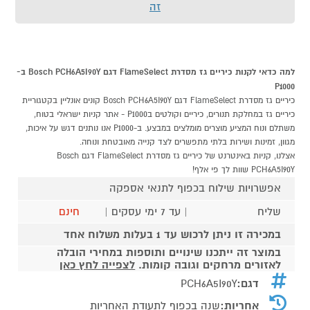
זה
למה כדאי לקנות כיריים גז מסדרת FlameSelect דגם Bosch PCH6A5I90Y ב-
P1000
כיריים גז מסדרת FlameSelect דגם Bosch PCH6A5I90Y קונים אונליין בקטגוריית
כיריים גז במחלקת תנורים, כיריים וקולטים בP1000 - אתר קניות ישראלי בטוח,
משתלם ונוח המציע מוצרים מומלצים במבצע. ב-P1000 אנו נותנים דגש על איכות,
מגוון, זמינות ושירות בלתי מתפשרים לצד קנייה מאובטחת ונוחה.
אצלנו, קניות באינטרנט של כיריים גז מסדרת FlameSelect דגם Bosch
PCH6A5I90Y שוות לך פי אלף!
אפשרויות שילוח בכפוף לתנאי אספקה
שליח
| עד 7 ימי עסקים |
חינם
במכירה זו ניתן לרכוש עד 1 בעלות משלוח אחד
במוצר זה ייתכנו שינויים ותוספות במחירי הובלה
לאזורים מרחקים וגובה קומות.
לצפייה לחץ כאן
דגם:
PCH6A5I90Y
אחריות:
שנה בכפוף לתעודת האחריות