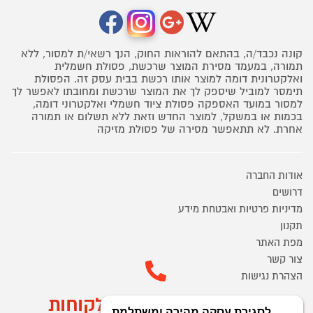
קונה נכבד/ה, בהתאם להוראות החוק, הנך רשאי/ת למסור, ללא
תמורה, במעמד מסירת המוצר שרכשת, פסולת חשמלית
ואלקטרונית דומה למוצר אותו רכשת בבית עסק זה. הפסולת
תימסר למוביל שיספק לך את המוצר שרכשת ומחובתו לאפשר לך
למסור במועד האספקה פסולת ציוד חשמלי ואלקטרוני דומה,
בכמות או במשקל, למוצר החדש וזאת ללא תשלום או תמורה
אחרת. לא תתאפשר מסירה של פסולת מזיקה
אודות החברה
דרושים
מדיניות פרטיות ואבטחת מידע
תקנון
מפת האתר
צור קשר
הצהרת נגישות
מוקד הזמנות ושירות לקוחות