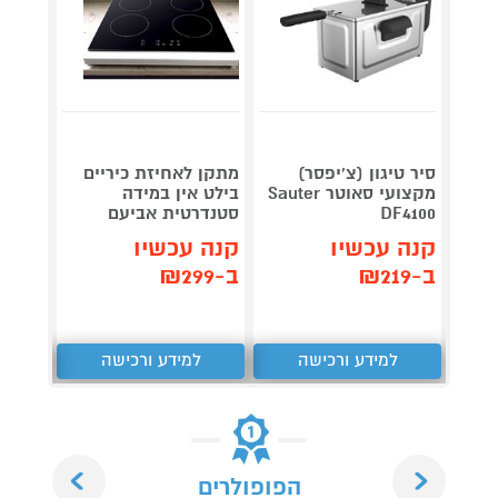
סיר טיגון (צ'יפסר)
מתקן לאחיזת כיריים
Roller
מקצועי סאוטר Sauter
בילט אין במידה
plete
DF4100
סטנדרטית אביעם
3,990
קנה עכשיו
קנה עכשיו
קנה 
ב-₪219
ב-₪299
ב-₪3,851
למידע ורכישה
למידע ורכישה
ל
Next
Previous
הפופולרים