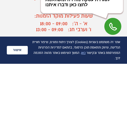
03-9545370
שעות פעילות מוקד הזמנות:
א' - ה':
09:00 - 18:00
ו' וערבי חג:
09:00 - 13:00
שעות פעילות מוקד שירות לקוחות:
אתר זה משתמש בעוגיות (Cookies) לצורך ניתוח נתונים, שיפור חוויית
א' - ד':
09:00 - 16:30
הגלישה, שיווק והתאמת תוכן פרסומי, בהתאם למדיניות הפרטיות
אישור
ה :
09:00 - 16:00
המפורסמת באתר ובקישור
כאן
. המשך השימוש באתר מהווה הסכמה
חול המועד
09:00 - 15:00
לכך.
?
יצירת קשר/ביטול הזמנה
כל הזכויות שמורות P1000© 2021
התמונות להמחשה בלבד
ט.ל.ח.