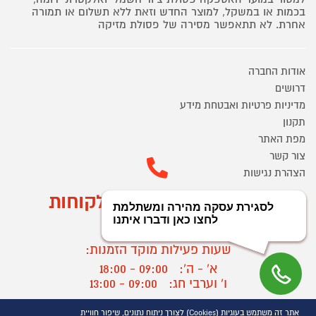
בכמות או במשקל, למוצר החדש וזאת ללא תשלום או תמורה
אחרת. לא תתאפשר מסירה של פסולת מזיקה
אודות החברה
דרושים
מדיניות פרטיות ואבטחת מידע
תקנון
מפת האתר
צור קשר
הצהרת נגישות
מוקד הזמנות ושירות לקוחות
03-9545370
שעות פעילות מוקד הזמנות:
א' - ה':
09:00 - 18:00
ו' וערבי חג:
09:00 - 13:00
שעות פעילות מוקד שירות לקוחות:
אתר זה משתמש בעוגיות (Cookies) לצורך ניתוח נתונים, שיפור חוויית