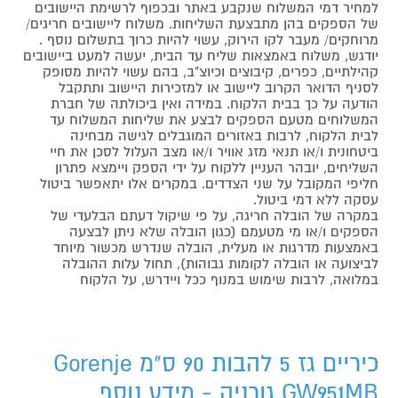
למחיר דמי המשלוח שנקבע באתר ובכפוף לרשימת היישובים
של הספקים בהן מתבצעת השליחות. משלוח ליישובים חריגים/
מרוחקים/ מעבר לקו הירוק, עשוי להיות כרוך בתשלום נוסף .
יודגש, משלוח באמצאות שליח עד הבית, יעשה למעט ביישובים
קהילתיים, כפרים, קיבוצים וכיוצ"ב, בהם עשוי להיות מסופק
לסניף הדואר הקרוב ליישוב או למזכירות היישוב ותתקבל
הודעה על כך בבית הלקוח. במידה ואין ביכולתה של חברת
המשלוחים מטעם הספקים לבצע את שליחות המשלוח עד
לבית הלקוח, לרבות באזורים המוגבלים לגישה מבחינה
ביטחונית ו/או תנאי מזג אוויר ו/או מצב העלול לסכן את חיי
השליחים, יובהר העניין ללקוח על ידי הספק ויימצא פתרון
חליפי המקובל על שני הצדדים. במקרים אלו יתאפשר ביטול
עסקה ללא דמי ביטול.
במקרה של הובלה חריגה, על פי שיקול דעתם הבלעדי של
הספקים ו/או מי מטעמם (כגון הובלה שלא ניתן לבצעה
באמצעות מדרגות או מעלית, הובלה שנדרש מכשור מיוחד
לביצועה או הובלה לקומות גבוהות), תחול עלות ההובלה
במלואה, לרבות שימוש במנוף ככל ויידרש, על הלקוח
כיריים גז 5 להבות 90 ס"מ Gorenje
GW951MB גורניה - מידע נוסף