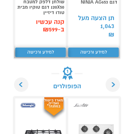
שולחן דלפק למטבח
דגם NINJA AG653
Roller
120X50 דגם טוקיו מבית
plete
טודו דיזיין
3,990
תן הצעה מעל
קנה עכשיו
1,043
קנה 
ב-₪599
ב-₪3,851
₪
למידע ורכישה
למידע ורכישה
ל
Next
Previous
הפופולרים
מארז בישול
ואפייה
במתנה!*