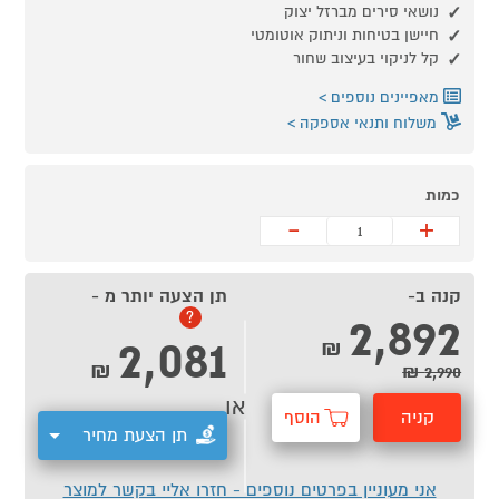
נושאי סירים מברזל יצוק
חיישן בטיחות וניתוק אוטומטי
קל לניקוי בעיצוב שחור
מאפיינים נוספים
משלוח ותנאי אספקה
כמות
-
+
קנה ב-
תן הצעה יותר מ -
2,892
?
2,081
₪
₪
2,990 ₪
או
קניה
הוסף
תן הצעת מחיר
מהירה
לסל
אני מעוניין בפרטים נוספים - חזרו אליי בקשר למוצר