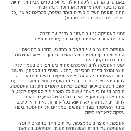
באם קיים מרחק הליכה העולה על 50 מטרים מבית מגוריו של
הצרכן בשל חניה מרוחקת או חוסר גישה לביתו,
תחול תוספת תשלום כעלות קומה נוספת, בהתאם למוצר (כל
50 מטרים יחשבו כקומה נוספת).
זמני האספקה נכונים לאזורים גדרה עד חדרה
איזורים אחרים אספקה עד 14 ימי עסקים נוספים
אספקת המוצרים ע"י הספקים תתבצע בהתאם לתנאים
המופיעים בדף המכירה של המוצר, בכפוף לביצוע התשלום
כמפורט בתקנון האתר.
זמני האספקה להם הספקים מתחייבים מצוינים בסמוך לכל
מוצר ומוצר בזירת המכירות (להלן: "מועדי האספקה"). חישוב
מועדי האספקה יהיה על פי ימי עסקים, דהיינו ימים א' – ה',
למעט ימי שישי ושבת , ערבי חג מועדים, וחול המועד. יחד עם
זאת, הספקים יעשו כמיטב יכולתם להקדים את זמן האספקה.
מובהר בזאת כי האתר עושה כל מאמץ מול הספקים להבטיח
את האספקה בזמן אך אין ביכולתה של מפעילת האתר
להתחייב לכך והיא לא תישא בכל אחריות לאיחור או עיכוב
בזמני האספקה מצד הספקים. במקרים אלו יתאפשר ביטול
עסקה ללא דמי ביטול.
אספקת המוצרים באמצעות שליחים הינה בהתאם לתנאי
האספקה של חברת המשלוחים מטעם הספקים, בהתאם