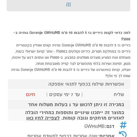
זה
למה כדאי לקנות כיריים גז 5 להבות 90 ס"מ Gorenje GW951MB גורניה ב-
P1000
כיריים גז 5 להבות 90 ס"מ Gorenje GW951MB גורניה קונים אונליין בקטגוריית
כיריים גז במחלקת תנורים, כיריים וקולטים בP1000 - אתר קניות ישראלי בטוח,
משתלם ונוח המציע מוצרים מומלצים במבצע. ב-P1000 אנו נותנים דגש על איכות,
מגוון, זמינות ושירות בלתי מתפשרים לצד קנייה מאובטחת ונוחה.
אצלנו, קניות באינטרנט של כיריים גז 5 להבות 90 ס"מ Gorenje GW951MB גורניה
שוות לך פי אלף!
אפשרויות שילוח בכפוף לתנאי אספקה
שליח
| עד 7 ימי עסקים |
חינם
במכירה זו ניתן לרכוש עד 1 בעלות משלוח אחד
במוצר זה ייתכנו שינויים ותוספות במחירי הובלה
לאזורים מרחקים וגובה קומות.
לצפייה לחץ כאן
דגם:
GW951MB
אחריות:
שנה אחריות בכפוף לתעודת אחריות