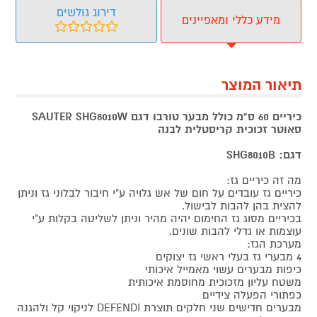
דירוג גולשים
מידע כללי ומאפיינים
תיאור המוצר
כיריים 60 ס"מ כולל מבער טורבו דגם SAUTER SHG8010W
סאוטר זכוכית קריסטלית לבנה
דגם: SHG8010B
מה זה כיריים גז:
כיריים גז עובדים על חום של אש גלויה ע"י חיבור לבלוני גז וניתן
להצית בהן להבות לבישול.
בכיריים מסוג גז החימום יהיה מהיר וניתן לשליטה בקלות ע"י
עוצמות או גדלי להבות שונים.
מערכת הגז:
4 מבערי גז בעלי ראשי גז יצוקים
כיפות מבערים עשוי מאמייל איכותי
משטח עליון מזכוכית מחוסמת איכותית
כפתורי הפעלה צידיים
מבערים חדישים שני חלקים תוצרת DEFENDI לניקוי קל ולהגנה