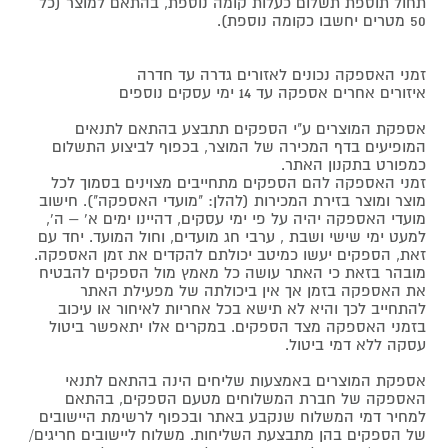
תחול תוספת תשלום כעלות קומה נוספת, בהתאם למוצר (כל
50 מטרים יחשבו כקומה נוספת).
זמני האספקה נכונים לאזורים גדרה עד חדרה
איזורים אחרים אספקה עד 14 ימי עסקים נוספים
אספקת המוצרים ע"י הספקים תתבצע בהתאם לתנאים
המופיעים בדף המכירה של המוצר, בכפוף לביצוע התשלום
כמפורט בתקנון האתר.
זמני האספקה להם הספקים מתחייבים מצוינים בסמוך לכל
מוצר ומוצר בזירת המכירות (להלן: "מועדי האספקה"). חישוב
מועדי האספקה יהיה על פי ימי עסקים, דהיינו ימים א' – ה',
למעט ימי שישי ושבת , ערבי חג מועדים, וחול המועד. יחד עם
זאת, הספקים יעשו כמיטב יכולתם להקדים את זמן האספקה.
מובהר בזאת כי האתר עושה כל מאמץ מול הספקים להבטיח
את האספקה בזמן אך אין ביכולתה של מפעילת האתר
להתחייב לכך והיא לא תישא בכל אחריות לאיחור או עיכוב
בזמני האספקה מצד הספקים. במקרים אלו יתאפשר ביטול
עסקה ללא דמי ביטול.
אספקת המוצרים באמצעות שליחים הינה בהתאם לתנאי
האספקה של חברת המשלוחים מטעם הספקים, בהתאם
למחיר דמי המשלוח שנקבע באתר ובכפוף לרשימת היישובים
של הספקים בהן מתבצעת השליחות. משלוח ליישובים חריגים/