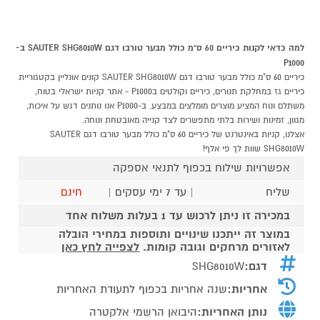
למה כדאי לקנות כיריים 60 ס"מ כולל מבער טורבו דגם SAUTER SHG8010W ב-
P1000
כיריים 60 ס"מ כולל מבער טורבו דגם SAUTER SHG8010W קונים אונליין בקטגוריית
כיריים גז במחלקת תנורים, כיריים וקולטים בP1000 - אתר קניות ישראלי בטוח,
משתלם ונוח המציע מוצרים מומלצים במבצע. ב-P1000 אנו נותנים דגש על איכות,
מגוון, זמינות ושירות בלתי מתפשרים לצד קנייה מאובטחת ונוחה.
אצלנו, קניות באינטרנט של כיריים 60 ס"מ כולל מבער טורבו דגם SAUTER
SHG8010W שוות לך פי אלף!
אפשרויות שילוח בכפוף לתנאי אספקה
שליח
| עד 7 ימי עסקים |
חינם
במכירה זו ניתן לרכוש עד 1 בעלות משלוח אחד
במוצר זה ייתכנו שינויים ותוספות במחירי הובלה
לאזורים מרחקים וגובה קומות.
לצפייה לחץ כאן
דגם:
SHG8010W
אחריות:
שנה אחריות בכפוף לתעודת האחריות
נותן האחריות:
היבואן הרשמי אלקטרה