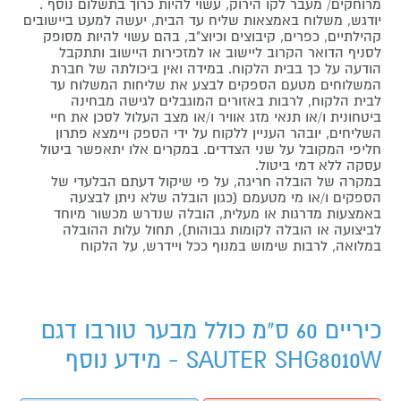
מרוחקים/ מעבר לקו הירוק, עשוי להיות כרוך בתשלום נוסף .
יודגש, משלוח באמצאות שליח עד הבית, יעשה למעט ביישובים
קהילתיים, כפרים, קיבוצים וכיוצ"ב, בהם עשוי להיות מסופק
לסניף הדואר הקרוב ליישוב או למזכירות היישוב ותתקבל
הודעה על כך בבית הלקוח. במידה ואין ביכולתה של חברת
המשלוחים מטעם הספקים לבצע את שליחות המשלוח עד
לבית הלקוח, לרבות באזורים המוגבלים לגישה מבחינה
ביטחונית ו/או תנאי מזג אוויר ו/או מצב העלול לסכן את חיי
השליחים, יובהר העניין ללקוח על ידי הספק ויימצא פתרון
חליפי המקובל על שני הצדדים. במקרים אלו יתאפשר ביטול
עסקה ללא דמי ביטול.
במקרה של הובלה חריגה, על פי שיקול דעתם הבלעדי של
הספקים ו/או מי מטעמם (כגון הובלה שלא ניתן לבצעה
באמצעות מדרגות או מעלית, הובלה שנדרש מכשור מיוחד
לביצועה או הובלה לקומות גבוהות), תחול עלות ההובלה
במלואה, לרבות שימוש במנוף ככל ויידרש, על הלקוח
כיריים 60 ס"מ כולל מבער טורבו דגם
SAUTER SHG8010W - מידע נוסף