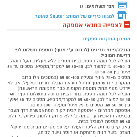
מס' תשלומים:
16
למגוון כיריים של המותג
Sauter סאוטר
לצפייה בתנאי אספקה
מחירון התקנות ספקים
הובלה/פינוי חריגים (לרבות ע"י מנוף) תוספת תשלום לפי
דרישת המוביל
.
הובלה לכל קומה נוספת בבית מגורים ללא מעלית. מעל קומה
ב' 40-50 ₪ למוצר לבן, 60-80 ₪ למקרר/מקפיא, מסכים עד 65
אינץ' בין 50-80 ₪
מסכים מ-75 אינץ' ומעלה 80-100 ₪ (במסכים אלו ברוב
המקרים יידרש מנוף ותחול הוראת הובלה חריגה שלעיל. אם לא
יידרש מנוף תחול תוספת הקומות כבר מהקומה הראשונה)
הובלה לכל קומה נוספת בתוך הבית כרוכה בתשלום נוסף: 40-
50 ₪ למוצר לבן, 60-80 ₪ למקרר/מקפיא, מסכים עד 65 אינץ'
בין 50-80 ₪, מסכים מ-75 אינץ' ומעלה 80-100 ₪.
אספקת מקררים - אספקה לבית לקוח המתאפשרת דרך מעבר
בכניסה הראשית עד קומה ב' ללא פירוק דלתות, פירוק כל דלת
60 ₪ תוספת למוביל בבית.
באם קיים מרחק הליכה העולה על 50 מטרים מבית מגוריו של
הצרכן בשל חניה מרוחקת או חוסר גישה לביתו,