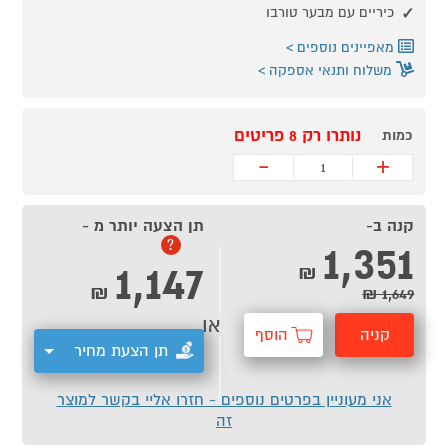
כיריים עם מבער טורבו
מאפיינים נוספים
משלוח ותנאי אספקה
נותרו רק 8 פריטים
כמות
-
+
קנה ב-
תן הצעה יותר מ -
1,351
?
1,147
₪
₪
1,649 ₪
או
קניה
הוסף
תן הצעת מחיר
מהירה
לסל
אני מעוניין בפרטים נוספים - חזרו אליי בקשר למוצר
זה