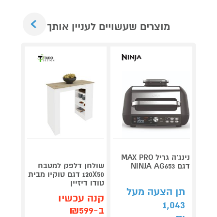
Next
מוצרים שעשויים לעניין אותך
נינג’ה גריל MAX PRO
שולחן דלפק למטבח
דגם NINJA AG653
Roller
120X50 דגם טוקיו מבית
plete
טודו דיזיין
3,990
תן הצעה מעל
קנה עכשיו
1,043
קנה 
ב-₪599