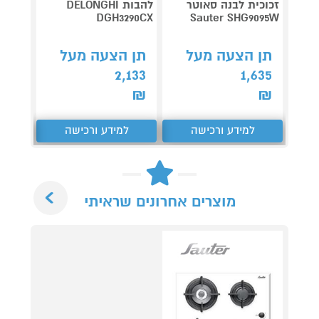
זכוכית לבנה סאוטר
להבות DELONGHI
390CX
DGH3290CX
Sauter SHG9095W
תן הצעה מעל
תן הצעה מעל
תן 
204
2,133
1,635
₪
₪
₪
למידע ורכישה
למידע ורכישה
ל
Next
מוצרים אחרונים שראיתי