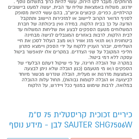
מרוחקים/ מעבר לקו הירוק, עשוי להיות כרוך בתשלום נוסף .
יודגש, משלוח באמצאות שליח עד הבית, יעשה למעט ביישובים
קהילתיים, כפרים, קיבוצים וכיוצ"ב, בהם עשוי להיות מסופק
לסניף הדואר הקרוב ליישוב או למזכירות היישוב ותתקבל
הודעה על כך בבית הלקוח. במידה ואין ביכולתה של חברת
המשלוחים מטעם הספקים לבצע את שליחות המשלוח עד
לבית הלקוח, לרבות באזורים המוגבלים לגישה מבחינה
ביטחונית ו/או תנאי מזג אוויר ו/או מצב העלול לסכן את חיי
השליחים, יובהר העניין ללקוח על ידי הספק ויימצא פתרון
חליפי המקובל על שני הצדדים. במקרים אלו יתאפשר ביטול
עסקה ללא דמי ביטול.
במקרה של הובלה חריגה, על פי שיקול דעתם הבלעדי של
הספקים ו/או מי מטעמם (כגון הובלה שלא ניתן לבצעה
באמצעות מדרגות או מעלית, הובלה שנדרש מכשור מיוחד
לביצועה או הובלה לקומות גבוהות), תחול עלות ההובלה
במלואה, לרבות שימוש במנוף ככל ויידרש, על הלקוח
כיריים זכוכית קריסטלית 75 ס"מ
SAUTER SHG7506W לבן - מידע נוסף