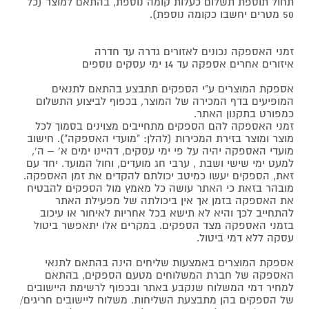
תחול תוספת תשלום כעלות קומה נוספת, בהתאם למוצר (כל
50 מטרים יחשבו כקומה נוספת).
זמני האספקה נכונים לאזורים גדרה עד חדרה
איזורים אחרים אספקה עד 14 ימי עסקים נוספים
אספקת המוצרים ע"י הספקים תתבצע בהתאם לתנאים
המופיעים בדף המכירה של המוצר, בכפוף לביצוע התשלום
כמפורט בתקנון האתר.
זמני האספקה להם הספקים מתחייבים מצוינים בסמוך לכל
מוצר ומוצר בזירת המכירות (להלן: "מועדי האספקה"). חישוב
מועדי האספקה יהיה על פי ימי עסקים, דהיינו ימים א' – ה',
למעט ימי שישי ושבת , ערבי חג מועדים, וחול המועד. יחד עם
זאת, הספקים יעשו כמיטב יכולתם להקדים את זמן האספקה.
מובהר בזאת כי האתר עושה כל מאמץ מול הספקים להבטיח
את האספקה בזמן אך אין ביכולתה של מפעילת האתר
להתחייב לכך והיא לא תישא בכל אחריות לאיחור או עיכוב
בזמני האספקה מצד הספקים. במקרים אלו יתאפשר ביטול
עסקה ללא דמי ביטול.
אספקת המוצרים באמצעות שליחים הינה בהתאם לתנאי
האספקה של חברת המשלוחים מטעם הספקים, בהתאם
למחיר דמי המשלוח שנקבע באתר ובכפוף לרשימת היישובים
של הספקים בהן מתבצעת השליחות. משלוח ליישובים חריגים/