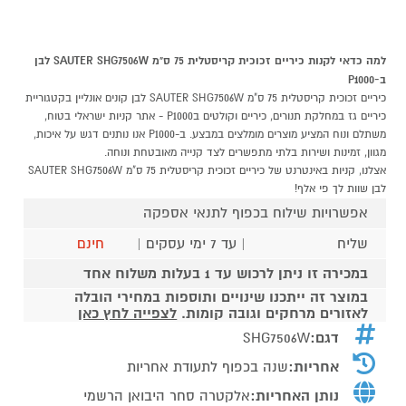
למה כדאי לקנות כיריים זכוכית קריסטלית 75 ס"מ SAUTER SHG7506W לבן
ב-P1000
כיריים זכוכית קריסטלית 75 ס"מ SAUTER SHG7506W לבן קונים אונליין בקטגוריית
כיריים גז במחלקת תנורים, כיריים וקולטים בP1000 - אתר קניות ישראלי בטוח,
משתלם ונוח המציע מוצרים מומלצים במבצע. ב-P1000 אנו נותנים דגש על איכות,
מגוון, זמינות ושירות בלתי מתפשרים לצד קנייה מאובטחת ונוחה.
אצלנו, קניות באינטרנט של כיריים זכוכית קריסטלית 75 ס"מ SAUTER SHG7506W
לבן שוות לך פי אלף!
אפשרויות שילוח בכפוף לתנאי אספקה
שליח
| עד 7 ימי עסקים |
חינם
במכירה זו ניתן לרכוש עד 1 בעלות משלוח אחד
במוצר זה ייתכנו שינויים ותוספות במחירי הובלה
לאזורים מרחקים וגובה קומות.
לצפייה לחץ כאן
דגם:
SHG7506W
אחריות:
שנה בכפוף לתעודת אחריות
נותן האחריות:
אלקטרה סחר היבואן הרשמי