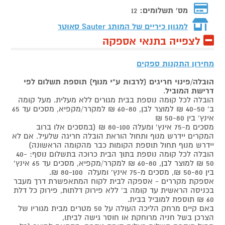
מס' תשלומים:
12
למגוון כיריים של המותג
Sauter סאוטר
לצפייה בתנאי אספקה
מחירון התקנות ספקים
הובלה/פינוי חריגים (לרבות ע"י מנוף) תוספת תשלום לפי
דרישת המוביל
.
הובלה לכל קומה נוספת בבית מגורים ללא מעלית. מעל קומה
ב' 40-50 ₪ למוצר לבן, 60-80 ₪ למקרר/מקפיא, מסכים עד 65
אינץ' בין 50-80 ₪
מסכים מ-75 אינץ' ומעלה 80-100 ₪ (במסכים אלו ברוב
המקרים יידרש מנוף ותחול הוראת הובלה חריגה שלעיל. אם לא
יידרש מנוף תחול תוספת הקומות כבר מהקומה הראשונה)
הובלה לכל קומה נוספת בתוך הבית כרוכה בתשלום נוסף: 40-
50 ₪ למוצר לבן, 60-80 ₪ למקרר/מקפיא, מסכים עד 65 אינץ'
בין 50-80 ₪, מסכים מ-75 אינץ' ומעלה 80-100 ₪.
אספקת מקררים - אספקה לבית לקוח המתאפשרת דרך מעבר
בכניסה הראשית עד קומה ב' ללא פירוק דלתות, פירוק כל דלת
60 ₪ תוספת למוביל בבית.
באם קיים מרחק הליכה העולה על 50 מטרים מבית מגוריו של
הצרכן בשל חניה מרוחקת או חוסר גישה לביתו,