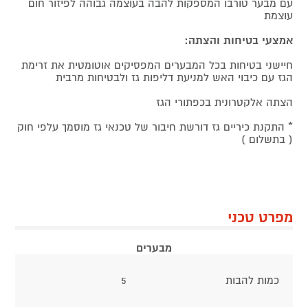
עם מבער טורבו המספקות להבה בעוצמה גבוהה לפיזור חום
עוצמת
אמצעי בטיחות והצתה:
חיישני בטיחות בכל המבערים המפסיקים אוטומטית את זרימת
הגז עם כיבוי האש למניעת דליפות גז ולבטיחות מרבית
הצתה אלקטרונית בכפתורי הגז
* התקנת כיריים גז דורשת חיבור של טכנאי גז מוסמך עלפי חוק
( בתשלום )
מפרט טכני
מבערים
כמות להבות
5