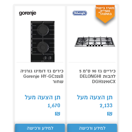
מארז בישול
ואפייה
במתנה!*
כיריים גז 90 ס"מ 5
כירים גז דומינו גורניה
להבות DELONGHI
Gorenje HY-GC321B
ס"
DGH3290CX
שחור
K6B6K40Y
תן הצעה מעל
תן הצעה מעל
תן 
,663
1,670
2,133
₪
₪
₪
למידע ורכישה
למידע ורכישה
ל