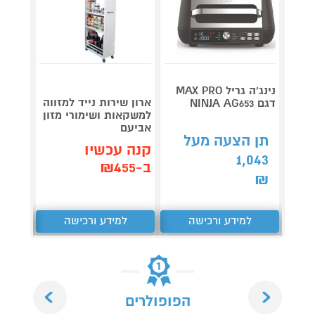
נינג’ה גריל MAX PRO
מנקה 
ארון שירות נייד למזווה
דגם NINJA AG653
INBOT
למשקאות ושימורי מזון
W2S
אביעם
2,199
תן הצעה מעל
קנה עכשיו
1,043
קנה 
ב-₪455
ב-₪1,781
₪
למידע ורכישה
למידע ורכישה
ל
Next
Previous
הפופולרים