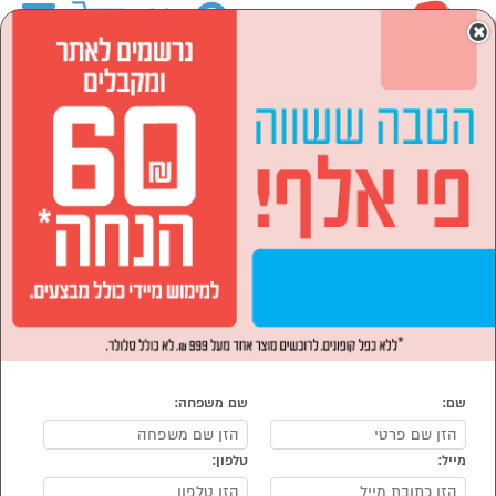
0
×
ראשי
המותגים
Tornado טורנדו
מוצרי חשמל
הסתר רשימת קטגוריות
מזגנים מאווררים ומוצרי
חימום (17)
מוצרי חשמל Tornado טורנדו
נמצאו 17 מוצרי מוצרי חשמל של מוצרי Tornado טורנדו
מיון:
הפופולרים ביותר
שם:
שם משפחה:
מייל:
טלפון: