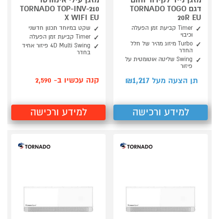
מזגן נייד לקירור וחום
מזגן עילי אינוורטר
דגם TORNADO TOGO
TORNADO TOP-INV-210
X WIFI EU
20R EU
Timer קביעת זמן הפעלה
שקט במיוחד תכנון חדשני
וכיבוי
Timer קביעת זמן הפעלה
Turbo מיזוג מהיר של חלל
4D Multi Swing פיזור אחיד
החדר
בחדר
Swing שליטה אוטומטית על
פיזור
1,217
קנה עכשיו ב- 2,590
תן הצעה מעל ₪
למידע ורכישה
למידע ורכישה