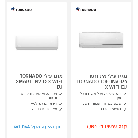
מזגן עילי אינוורטר
מזגן עילי TORNADO
SMART INV 12 X WIFI
TORNADO TOP-INV-180
EU
X WIFI EU
wifi שליטה מכל מקום ובכל
ניקוי עצמי למניעת עובש
זמן
וריחות
שקט במיוחד תכנון חדשני
דירוג אנרגטי A++
3D DC Inverter
מצב שבת מובנה
1,064
קנה עכשיו ב- 1,590
תן הצעה מעל ₪